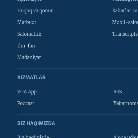
Huquq va qonun
Xabarlar su
Matbuot
Mobil-salo
Salomatlik
Transcripts
Ilm-fan
Madaniyat
XIZMATLAR
VOA App
RSS
Learning English
Podcast
Xabarnom
BIZ HAQIMIZDA
Biz haqimizda
Aloqa uch