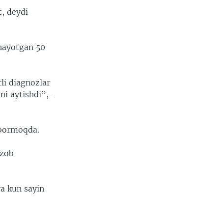
t, deydi
shayotgan 50
rli diagnozlar
ni aytishdi”,-
 bormoqda.
azob
a kun sayin