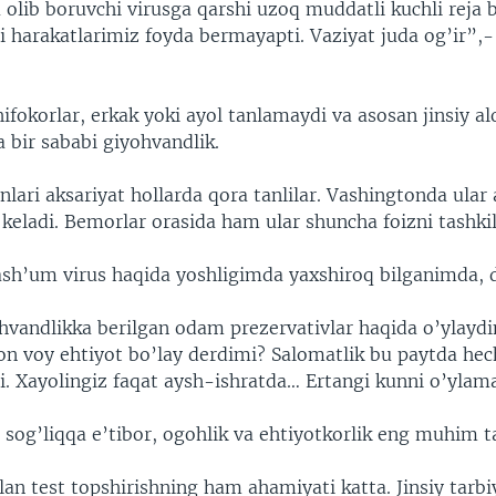
olib boruvchi virusga qarshi uzoq muddatli kuchli reja b
i harakatlarimiz foyda bermayapti. Vaziyat juda og’ir”,
hifokorlar, erkak yoki ayol tanlamaydi va asosan jinsiy al
a bir sababi giyohvandlik.
nlari aksariyat hollarda qora tanlilar. Vashingtonda ular
i keladi. Bemorlar orasida ham ular shuncha foizni tashk
sh’um virus haqida yoshligimda yaxshiroq bilganimda, 
ohvandlikka berilgan odam prezervativlar haqida o’ylaydi
on voy ehtiyot bo’lay derdimi? Salomatlik bu paytda he
i. Xayolingiz faqat aysh-ishratda… Ertangi kunni o’ylam
, sog’liqqa e’tibor, ogohlik va ehtiyotkorlik eng muhim ta
lan test topshirishning ham ahamiyati katta. Jinsiy tarb