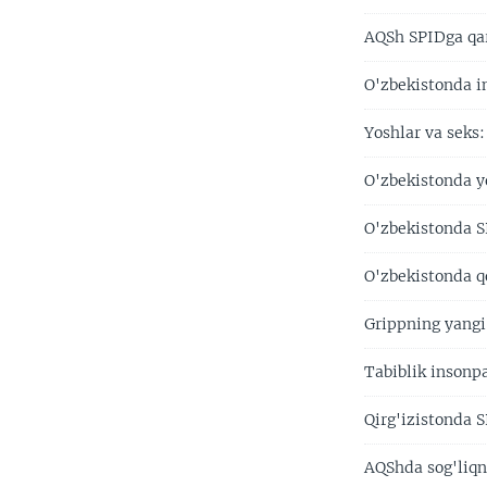
AQSh SPIDga qar
O'zbekistonda i
Yoshlar va seks:
O'zbekistonda y
O'zbekistonda 
O'zbekistonda q
Grippning yangi
Tabiblik insonp
Qirg'izistonda S
AQShda sog'liqn