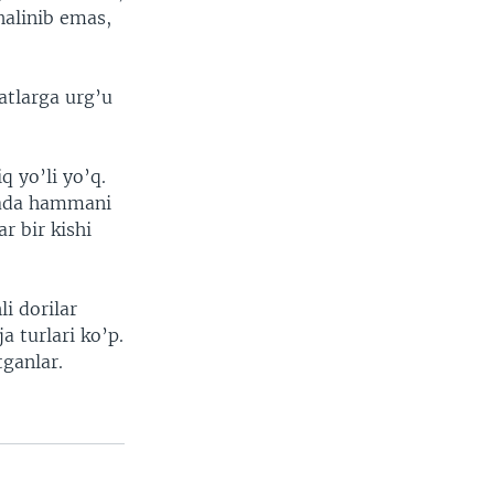
halinib emas,
atlarga urg’u
q yo’li yo’q.
yada hammani
r bir kishi
i dorilar
a turlari ko’p.
ganlar.