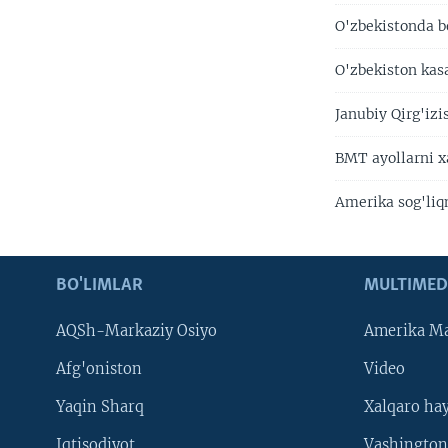
O'zbekistonda b
O'zbekiston kas
Janubiy Qirg'izi
BMT ayollarni x
Amerika sog'liqn
BO'LIMLAR
MULTIMED
AQSh-Markaziy Osiyo
Amerika Ma
Afg'oniston
Video
Yaqin Sharq
Xalqaro ha
Iqtisodiyot
Vashington