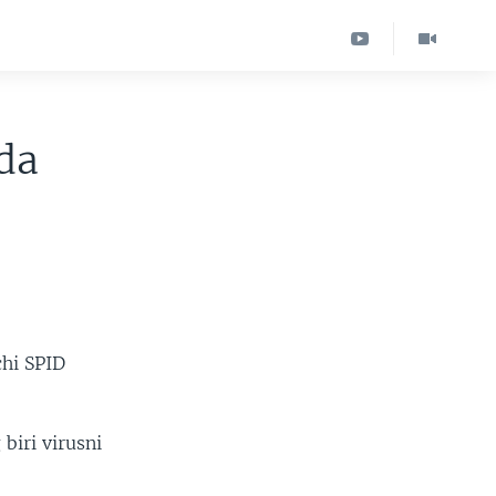
da
chi SPID
biri virusni