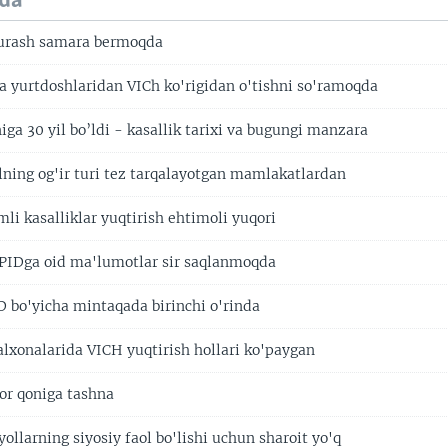
da
kurash samara bermoqda
 yurtdoshlaridan VICh ko'rigidan o'tishni so'ramoqda
ga 30 yil bo’ldi - kasallik tarixi va bugungi manzara
ilning og'ir turi tez tarqalayotgan mamlakatlardan
li kasalliklar yuqtirish ehtimoli yuqori
PIDga oid ma'lumotlar sir saqlanmoqda
D bo'yicha mintaqada birinchi o'rinda
alxonalarida VICH yuqtirish hollari ko'paygan
or qoniga tashna
ollarning siyosiy faol bo'lishi uchun sharoit yo'q