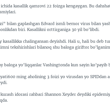
 ichida kasallik qamrovi 22 foizga kengaygan. Bu dahsha
smiylari.
i" bilan gaplashgan Edvard ismli bemor virus bilan ya
nlikdan biri. Kasallikni orttirganiga 30 yil bo’libdi.
y kasallikka chalingansan deyishdi. Hali u, hali bu deb tu
imni tekshirishlari bilanoq shu baloga giriftor bo’lganim
ay baloga yo’liqqanlar Vashingtonda kun sayin ko’payib
yati600 ming aholining 3 foizi yo virusdan yo SPIDdan 
ydi.
 kurash idorasi rahbari Shannon Xeyder deydiki epidemiy
qda.