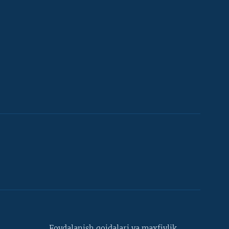
Foydalanish qoidalari va maxfiylik