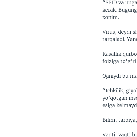
“SPID va unga 
kerak. Bugung
xonim.
Virus, deydi s
tarqaladi. Yan
Kasallik qurbo
foiziga to'g'r
Qaniydi bu ma
“Ichkilik, giy
yo’qotgan ins
esiga kelmayd
Bilim, tarbiya
Vaqti-vaqti bi