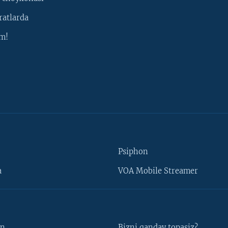
ratlarda
m!
Psiphon
a
VOA Mobile Streamer
un
Bizni qanday topasiz?