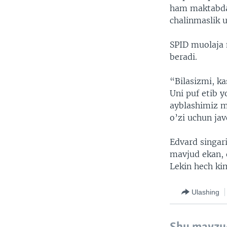
ham maktabda b
chalinmaslik u
SPID muolaja m
beradi.
“Bilasizmi, ka
Uni puf etib 
ayblashimiz mu
o’zi uchun jav
Edvard singar
mavjud ekan, q
Lekin hech ki
Ulashing