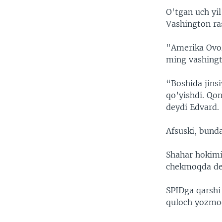
VIDEO
ODNOKLASSNIKI
O'tgan uch yil
XABARLAR SURATLARDA
TELEGRAM
Vashington ra
TWITTER
"Amerika Ovoz
SOUNDCLOUD
ming vashingto
“Boshida jinsi
qo’yishdi. Qon
deydi Edvard.
Afsuski, bund
Shahar hokimi
chekmoqda de
SPIDga qarshi
quloch yozmo