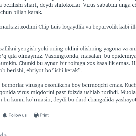
erilishi shart, deydi shifokorlar. Virus sababini unga c
chun bilish kerak.
arkazi xodimi Chip Luis loqaydlik va beparvolik kabi ill
sallikni yengish yoki uning oldini olishning yagona va ani
yo’q qila olmaymiz. Vashingtonda, masalan, bu epidemi
mkin. Chunki bu aynan bir toifaga xos kasallik emas. Ha
ob berishi, ehtiyot bo’lishi kerak”.
i bemorlar virusga osonlikcha boy bermoqchi emas. Kuchl
onida virus miqdorini past foizda ushlab turibdi. Muolaj
m bu kunni ko’rmasin, deydi bu dard changalida yashayot
Follow us
Print