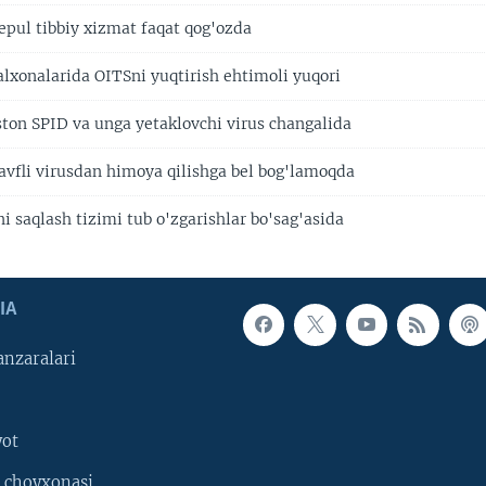
epul tibbiy xizmat faqat qog'ozda
alxonalarida OITSni yuqtirish ehtimoli yuqori
ston SPID va unga yetaklovchi virus changalida
avfli virusdan himoya qilishga bel bog'lamoqda
i saqlash tizimi tub o'zgarishlar bo'sag'asida
IA
nzaralari
yot
 choyxonasi