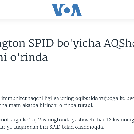
ngton SPID bo'yicha AQSh
hi o'rinda
 immunitet taqchilligi va uning oqibatida vujudga keluv
icha mamlakatda birinchi o'rinda turadi.
otlarga ko'ra, Vashingtonda yashovchi har 12 kishining 
har 50 fuqarodan biri SPID bilan olishmoqda.