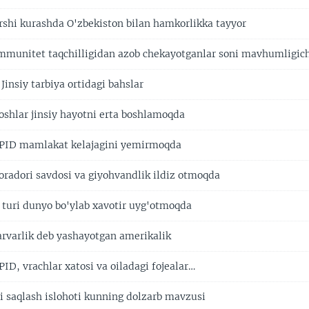
shi kurashda O'zbekiston bilan hamkorlikka tayyor
mmunitet taqchilligidan azob chekayotganlar soni mavhumligi
 Jinsiy tarbiya ortidagi bahslar
oshlar jinsiy hayotni erta boshlamoqda
SPID mamlakat kelajagini yemirmoqda
oradori savdosi va giyohvandlik ildiz otmoqda
 turi dunyo bo'ylab xavotir uyg'otmoqda
arvarlik deb yashayotgan amerikalik
PID, vrachlar xatosi va oiladagi fojealar…
i saqlash islohoti kunning dolzarb mavzusi