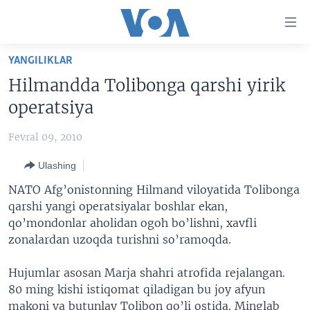
Bosh
sahifaga
boring
Boshiga
YANGILIKLAR
qayting
BOSH SAHIFA
Hilmandda Tolibonga qarshi yirik
Qidiruvga
AMERIKA
operatsiya
o'ting
MARKAZIY OSIYO
Fevral 09, 2010
XALQARO
Ulashing
VATANDOSHLAR
NATO Afg’onistonning Hilmand viloyatida Tolibonga
MULTIMEDIA
qarshi yangi operatsiyalar boshlar ekan,
qo’mondonlar aholidan ogoh bo’lishni, xavfli
IJTIMOIY TARMOQLAR
AMERIKA MANZARALARI
zonalardan uzoqda turishni so’ramoqda.
INGLIZ TILI DARSLARI
XALQARO HAYOT
FACEBOOK
Hujumlar asosan Marja shahri atrofida rejalangan.
EDITORIAL
VASHINGTON CHOYXONASI
YOUTUBE
80 ming kishi istiqomat qiladigan bu joy afyun
MOBIL-SALOM!
INSTAGRAM
makoni va butunlay Tolibon qo’li ostida. Minglab
Learning English