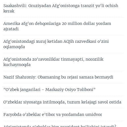
Saakashvili: Gruziyadan Afg'onistonga tranzit yo'li ochish
kerak
Amerika afg'on dehqonlariga 20 million dollar yordam
ajratadi
Afg'onistondagi xuruj ketidan AQSh razvedkasi o'zini
oqlamoqda
Afg'onistonda zo'ravonliklar tinmayapti, norozilik
kuchaymoqda
Nazif Shahroniy: Obamaning bu rejasi samara bermaydi
"O'zbek jangarilari - Markaziy Osiyo Toliboni"
O'zbeklar siyosatga intilmoqda, tuzum kelajagi savol ostida
Faryobda o'zbeklar e'tibor va yordamdan umidvor