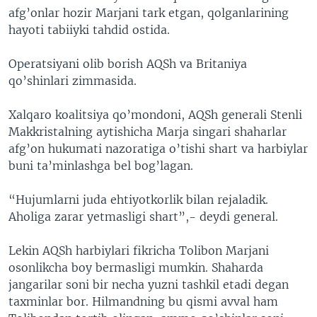
afg’onlar hozir Marjani tark etgan, qolganlarining
VIDEO
ODNOKLASSNIKI
hayoti tabiiyki tahdid ostida.
XABARLAR SURATLARDA
TELEGRAM
Operatsiyani olib borish AQSh va Britaniya
TWITTER
qo’shinlari zimmasida.
SOUNDCLOUD
VOA
Xalqaro koalitsiya qo’mondoni, AQSh generali Stenli
Makkristalning aytishicha Marja singari shaharlar
afg’on hukumati nazoratiga o’tishi shart va harbiylar
buni ta’minlashga bel bog’lagan.
“Hujumlarni juda ehtiyotkorlik bilan rejaladik.
Aholiga zarar yetmasligi shart”,- deydi general.
Lekin AQSh harbiylari fikricha Tolibon Marjani
osonlikcha boy bermasligi mumkin. Shaharda
jangarilar soni bir necha yuzni tashkil etadi degan
taxminlar bor. Hilmandning bu qismi avval ham