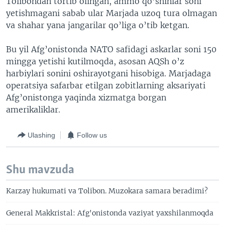
Tolibondan tortib olingan, ammo qo’shinlar soni
yetishmagani sabab ular Marjada uzoq tura olmagan
va shahar yana jangarilar qo’liga o’tib ketgan.
Bu yil Afg’onistonda NATO safidagi askarlar soni 150
mingga yetishi kutilmoqda, asosan AQSh o’z
harbiylari sonini oshirayotgani hisobiga. Marjadaga
operatsiya safarbar etilgan zobitlarning aksariyati
Afg’onistonga yaqinda xizmatga borgan
amerikaliklar.
Ulashing
Follow us
Shu mavzuda
Karzay hukumati va Tolibon. Muzokara samara beradimi?
General Makkristal: Afg'onistonda vaziyat yaxshilanmoqda