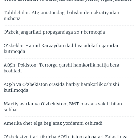
Tahlilchilar: Afg'onistondagi bahslar demokratiyadan
nishona
O'zbek jangarilari propagandaga zo'r bermoqda
O'zbeklar Hamid Karzaydan dadil va adolatli qarorlar
kutmoqda
AQSh-Pokiston: Terrorga qarshi hamkorlik natija bera
boshladi
AQSh va O'zbekiston orasida harbiy hamkorlik oshishi
kutilmoqda
Maxfiy asirlar va O'zbekiston; BMT maxsus vakili bilan
suhbat
Amerika chet elga beg'araz yordamni oshiradi
O'zbek ziyolilari fikricha AQSh-islom aloqalari Falastinga