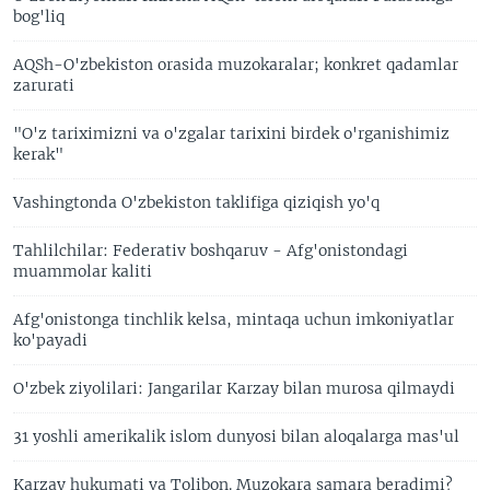
bog'liq
AQSh-O'zbekiston orasida muzokaralar; konkret qadamlar
zarurati
"O'z tariximizni va o'zgalar tarixini birdek o'rganishimiz
kerak"
Vashingtonda O'zbekiston taklifiga qiziqish yo'q
Tahlilchilar: Federativ boshqaruv - Afg'onistondagi
muammolar kaliti
Afg'onistonga tinchlik kelsa, mintaqa uchun imkoniyatlar
ko'payadi
O'zbek ziyolilari: Jangarilar Karzay bilan murosa qilmaydi
31 yoshli amerikalik islom dunyosi bilan aloqalarga mas'ul
Karzay hukumati va Tolibon. Muzokara samara beradimi?