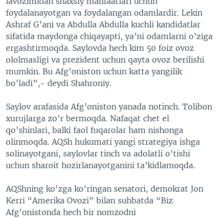
lavozimidan shaxsiy manfaatlari uchun
foydalanayotgan va foydalangan odamlardir. Lekin
Ashraf G’ani va Abdulla Abdulla kuchli kandidatlar
sifatida maydonga chiqayapti, ya’ni odamlarni o’ziga
ergashtirmoqda. Saylovda hech kim 50 foiz ovoz
ololmasligi va prezident uchun qayta ovoz berilishi
mumkin. Bu Afg’oniston uchun katta yangilik
bo’ladi”,- deydi Shahroniy.
Saylov arafasida Afg’oniston yanada notinch. Tolibon
xurujlarga zo’r bermoqda. Nafaqat chet el
qo’shinlari, balki faol fuqarolar ham nishonga
olinmoqda. AQSh hukumati yangi strategiya ishga
solinayotgani, saylovlar tinch va adolatli o’tishi
uchun sharoit hozirlanayotganini ta’kidlamoqda.
AQShning ko'zga ko'ringan senatori, demokrat Jon
Kerri “Amerika Ovozi” bilan suhbatda “Biz
Afg’onistonda hech bir nomzodni