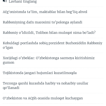
Lavhani tinglang
Afg'onistonda ta'lim, maktablar bilan bog'liq ahvol
Rabboniyning dafn marosimi to’polonga aylandi
Rabboniy o’ldirildi, Tolibon bilan muloqot nima bo’ladi?
Kobuldagi portlashda sobiq prezident Burhoniddin Rabboniy
o'lgan
Xorijdagi o’zbeklar: O’zbekistonga sarmoya kiritishimiz
gumon
Tojikistonda jangari hujumlari kuzatilmoqda
Terrorga qarshi kurashda harbiy va noharbiy usullar
qo'llanadi
O'zbekiston va AQSh orasida muloqot kuchaygan