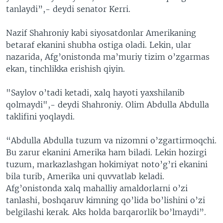
tanlaydi”,- deydi senator Kerri.
Nazif Shahroniy kabi siyosatdonlar Amerikaning
betaraf ekanini shubha ostiga oladi. Lekin, ular
nazarida, Afg’onistonda ma’muriy tizim o’zgarmas
ekan, tinchlikka erishish qiyin.
"Saylov o’tadi ketadi, xalq hayoti yaxshilanib
qolmaydi",- deydi Shahroniy. Olim Abdulla Abdulla
taklifini yoqlaydi.
“Abdulla Abdulla tuzum va nizomni o’zgartirmoqchi.
Bu zarur ekanini Amerika ham biladi. Lekin hozirgi
tuzum, markazlashgan hokimiyat noto’g’ri ekanini
bila turib, Amerika uni quvvatlab keladi.
Afg’onistonda xalq mahalliy amaldorlarni o’zi
tanlashi, boshqaruv kimning qo’lida bo’lishini o’zi
belgilashi kerak. Aks holda barqarorlik bo’lmaydi”.