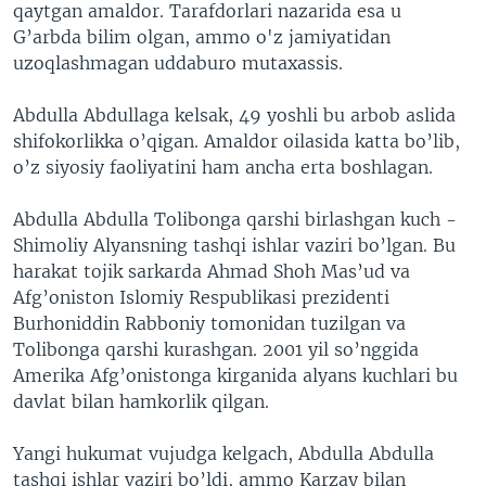
qaytgan amaldor. Tarafdorlari nazarida esa u
G’arbda bilim olgan, ammo o'z jamiyatidan
uzoqlashmagan uddaburo mutaxassis.
Abdulla Abdullaga kelsak, 49 yoshli bu arbob aslida
shifokorlikka o’qigan. Amaldor oilasida katta bo’lib,
o’z siyosiy faoliyatini ham ancha erta boshlagan.
Abdulla Abdulla Tolibonga qarshi birlashgan kuch -
Shimoliy Alyansning tashqi ishlar vaziri bo’lgan. Bu
harakat tojik sarkarda Ahmad Shoh Mas’ud va
Afg’oniston Islomiy Respublikasi prezidenti
Burhoniddin Rabboniy tomonidan tuzilgan va
Tolibonga qarshi kurashgan. 2001 yil so’nggida
Amerika Afg’onistonga kirganida alyans kuchlari bu
davlat bilan hamkorlik qilgan.
Yangi hukumat vujudga kelgach, Abdulla Abdulla
tashqi ishlar vaziri bo’ldi, ammo Karzay bilan