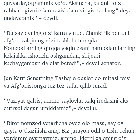
quvvatlayotganimiz yo’q. Aksincha, xalqni “o’z
rahbaringizni erkin ravishda o’zingiz tanlang” deya
undayapmiz”,- deydi.
“Bu saylovning o’zi katta yutuq. Chunki ilk bor uni
afg’on xalqining o’zi tashkil etmoqda.
Nomzodlarning qirqqa yaqin ekani ham odamlarning
kelajakka ishonchi oshganidan, shijoati
kuchayganidan dalolat beradi”,- deydi senator.
Jon Kerri Senatining Tashqi aloqalar qo’mitasi raisi
va Afg’onistonga tez tez safar qilib turadi.
“Vaziyat qaltis, ammo saylovlar xalq irodasini aks
ettiradi degan umiddamiz”,- deydi u.
“Biror nomzod yetarlicha ovoz ololmasa, saylov
qayta o’tkazilishi aniq. Biz jarayon odil o’tishi uchun
yordamni ayamaymiz, ammo liderni xalqning o’zi