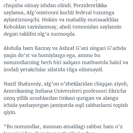
chiqisha olmay ishdan olindi. Prezidentlikka
saylansa, Afg’onistonni kuchli federal tuzumga
aylantirmoqchi. Hokim va mahalliy mutasaddilar
Kobuldan tayinlanmay, aholi tomonidan saylansin
degan taklifni olg’a surmoqda.
Abdulla ham Karzay va Ashraf G'ani singari G'arbda
yaqin do'st va homiylarga ega, ammo bu
nomzodlarning hech biri xalqaro matbuotda halol va
irodali yetakchilar sifatida tilga olinmaydi.
Nazif Shahroniy, afg’on o’zbeklaridan chiqqan ziyoli,
Amerikaning Indiana Universiteti professori fikricha
uzoq yillik urushlardan tinkasi qurigan va alanga
ichida yashayotgan jamiyatda oqil rahbarlarni topish
qiyin.
“Bu nomzodlar, xususan amaldagi rahbar ham o’z