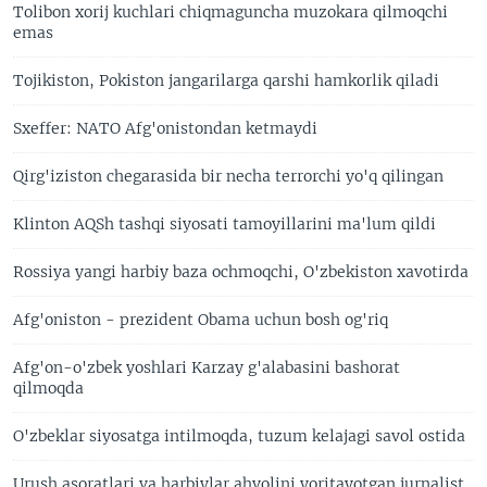
Tolibon xorij kuchlari chiqmaguncha muzokara qilmoqchi
emas
Tojikiston, Pokiston jangarilarga qarshi hamkorlik qiladi
Sxeffer: NATO Afg'onistondan ketmaydi
Qirg'iziston chegarasida bir necha terrorchi yo'q qilingan
Klinton AQSh tashqi siyosati tamoyillarini ma'lum qildi
Rossiya yangi harbiy baza ochmoqchi, O'zbekiston xavotirda
Afg'oniston - prezident Obama uchun bosh og'riq
Afg'on-o'zbek yoshlari Karzay g'alabasini bashorat
qilmoqda
O'zbeklar siyosatga intilmoqda, tuzum kelajagi savol ostida
Urush asoratlari va harbiylar ahvolini yoritayotgan jurnalist