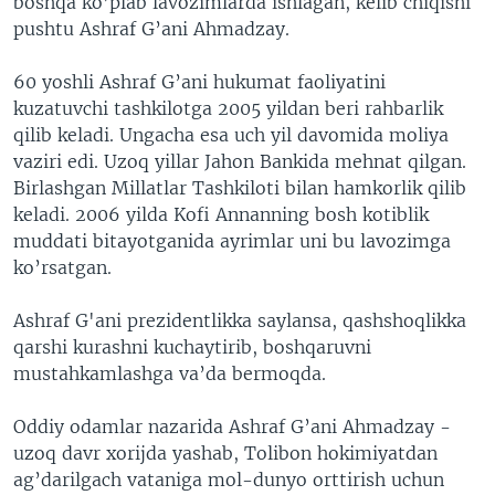
boshqa ko’plab lavozimlarda ishlagan, kelib chiqishi
VIDEO
ODNOKLASSNIKI
pushtu Ashraf G’ani Ahmadzay.
XABARLAR SURATLARDA
TELEGRAM
60 yoshli Ashraf G’ani hukumat faoliyatini
TWITTER
kuzatuvchi tashkilotga 2005 yildan beri rahbarlik
qilib keladi. Ungacha esa uch yil davomida moliya
SOUNDCLOUD
VOA
vaziri edi. Uzoq yillar Jahon Bankida mehnat qilgan.
Birlashgan Millatlar Tashkiloti bilan hamkorlik qilib
keladi. 2006 yilda Kofi Annanning bosh kotiblik
muddati bitayotganida ayrimlar uni bu lavozimga
ko’rsatgan.
Ashraf G'ani prezidentlikka saylansa, qashshoqlikka
qarshi kurashni kuchaytirib, boshqaruvni
mustahkamlashga va’da bermoqda.
Oddiy odamlar nazarida Ashraf G’ani Ahmadzay -
uzoq davr xorijda yashab, Tolibon hokimiyatdan
ag’darilgach vataniga mol-dunyo orttirish uchun