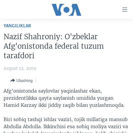
Bosh
sahifaga
boring
Boshiga
YANGILIKLAR
qayting
BOSH SAHIFA
Nazif Shahroniy: O'zbeklar
Qidiruvga
AMERIKA
Afg'onistonda federal tuzum
o'ting
MARKAZIY OSIYO
tarafdori
XALQARO
Avgust 12, 2009
VATANDOSHLAR
Ulashing
MULTIMEDIA
Afg’onistonda saylovlar yaqinlashar ekan,
IJTIMOIY TARMOQLAR
AMERIKA MANZARALARI
prezidentlikka qayta saylanish umidida yurgan
Hamid Karzay ikki jiddiy raqib bilan yuzlashmoqda.
INGLIZ TILI DARSLARI
XALQARO HAYOT
FACEBOOK
EDITORIAL
VASHINGTON CHOYXONASI
YOUTUBE
Biri sobiq tashqi ishlar vaziri, tojik millatiga mansub
Abdulla Abdulla. Ikkinchisi esa sobiq moliya vaziri va
MOBIL-SALOM!
INSTAGRAM
Learning English