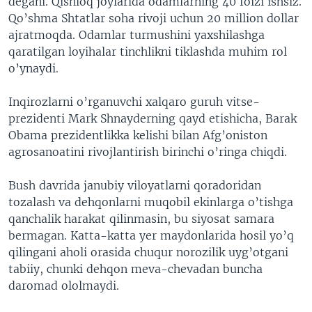
degani. Qishloq joylarida odamlarning 40 foizi ishsiz.
Qo’shma Shtatlar soha rivoji uchun 20 million dollar
ajratmoqda. Odamlar turmushini yaxshilashga
qaratilgan loyihalar tinchlikni tiklashda muhim rol
o’ynaydi.
Inqirozlarni o’rganuvchi xalqaro guruh vitse-
prezidenti Mark Shnayderning qayd etishicha, Barak
Obama prezidentlikka kelishi bilan Afg’oniston
agrosanoatini rivojlantirish birinchi o’ringa chiqdi.
Bush davrida janubiy viloyatlarni qoradoridan
tozalash va dehqonlarni muqobil ekinlarga o’tishga
qanchalik harakat qilinmasin, bu siyosat samara
bermagan. Katta-katta yer maydonlarida hosil yo’q
qilingani aholi orasida chuqur norozilik uyg’otgani
tabiiy, chunki dehqon meva-chevadan buncha
daromad ololmaydi.