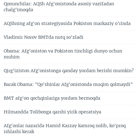
Qonunchilar: AQSh Afg'onistonda asosiy vazifadan
chalg'imoqda
AQShning afg'on strategiyasida Pokiston markaziy o'rinda
Vladimir Norov BMTda nutq so'zladi
Obama: Afg'oniston va Pokiston tinchligi dunyo uchun
muhim
Qirg'iziston Afg'onistonga qanday yordam berishi mumkin?
Barak Obama: "Qo'shinlar Afg'onistonda muqim qolmaydi"
BMT afg'on qochqinlariga yordam bermoqda
Hilmandda Tolibonga qarshi yirik operatsiya
Afg'onlar nazarida Hamid Karzay kamroq nolib, ko'proq
ishlashi kerak