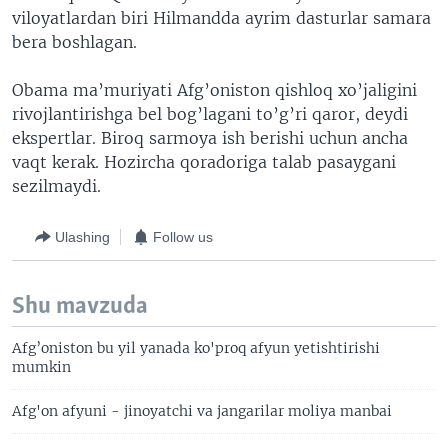
viloyatlardan biri Hilmandda ayrim dasturlar samara
bera boshlagan.
Obama ma’muriyati Afg’oniston qishloq xo’jaligini
rivojlantirishga bel bog’lagani to’g’ri qaror, deydi
ekspertlar. Biroq sarmoya ish berishi uchun ancha
vaqt kerak. Hozircha qoradoriga talab pasaygani
sezilmaydi.
Ulashing
Follow us
Shu mavzuda
Afg’oniston bu yil yanada ko'proq afyun yetishtirishi
mumkin
Afg'on afyuni - jinoyatchi va jangarilar moliya manbai