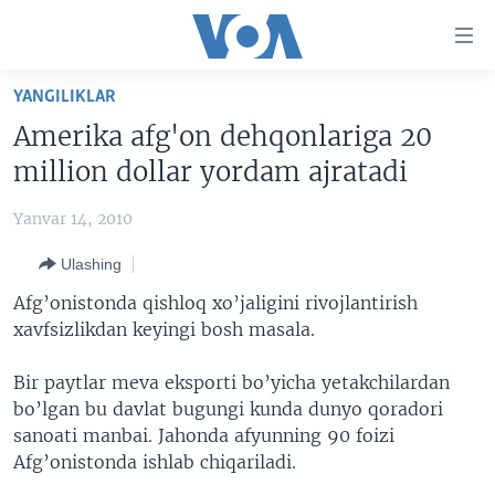
Bosh
sahifaga
boring
Boshiga
YANGILIKLAR
qayting
BOSH SAHIFA
Amerika afg'on dehqonlariga 20
Qidiruvga
AMERIKA
million dollar yordam ajratadi
o'ting
MARKAZIY OSIYO
Yanvar 14, 2010
XALQARO
Ulashing
VATANDOSHLAR
Afg’onistonda qishloq xo’jaligini rivojlantirish
MULTIMEDIA
xavfsizlikdan keyingi bosh masala.
IJTIMOIY TARMOQLAR
AMERIKA MANZARALARI
Bir paytlar meva eksporti bo’yicha yetakchilardan
INGLIZ TILI DARSLARI
XALQARO HAYOT
FACEBOOK
bo’lgan bu davlat bugungi kunda dunyo qoradori
sanoati manbai. Jahonda afyunning 90 foizi
EDITORIAL
VASHINGTON CHOYXONASI
YOUTUBE
Afg’onistonda ishlab chiqariladi.
MOBIL-SALOM!
INSTAGRAM
Learning English