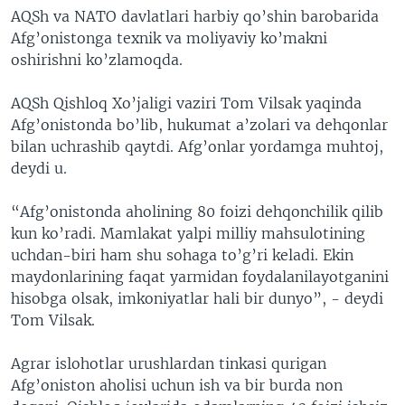
AQSh va NATO davlatlari harbiy qo’shin barobarida
VIDEO
ODNOKLASSNIKI
Afg’onistonga texnik va moliyaviy ko’makni
XABARLAR SURATLARDA
TELEGRAM
oshirishni ko’zlamoqda.
TWITTER
AQSh Qishloq Xo’jaligi vaziri Tom Vilsak yaqinda
SOUNDCLOUD
VOA
Afg’onistonda bo’lib, hukumat a’zolari va dehqonlar
bilan uchrashib qaytdi. Afg’onlar yordamga muhtoj,
deydi u.
“Afg’onistonda aholining 80 foizi dehqonchilik qilib
kun ko’radi. Mamlakat yalpi milliy mahsulotining
uchdan-biri ham shu sohaga to’g’ri keladi. Ekin
maydonlarining faqat yarmidan foydalanilayotganini
hisobga olsak, imkoniyatlar hali bir dunyo”, - deydi
Tom Vilsak.
Agrar islohotlar urushlardan tinkasi qurigan
Afg’oniston aholisi uchun ish va bir burda non