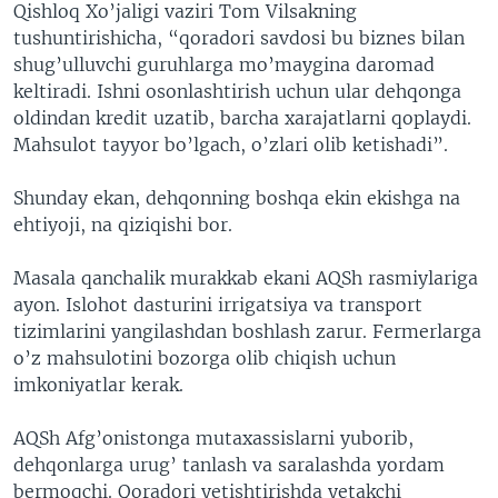
Qishloq Xo’jaligi vaziri Tom Vilsakning
tushuntirishicha, “qoradori savdosi bu biznes bilan
shug’ulluvchi guruhlarga mo’maygina daromad
keltiradi. Ishni osonlashtirish uchun ular dehqonga
oldindan kredit uzatib, barcha xarajatlarni qoplaydi.
Mahsulot tayyor bo’lgach, o’zlari olib ketishadi”.
Shunday ekan, dehqonning boshqa ekin ekishga na
ehtiyoji, na qiziqishi bor.
Masala qanchalik murakkab ekani AQSh rasmiylariga
ayon. Islohot dasturini irrigatsiya va transport
tizimlarini yangilashdan boshlash zarur. Fermerlarga
o’z mahsulotini bozorga olib chiqish uchun
imkoniyatlar kerak.
AQSh Afg’onistonga mutaxassislarni yuborib,
dehqonlarga urug’ tanlash va saralashda yordam
bermoqchi. Qoradori yetishtirishda yetakchi