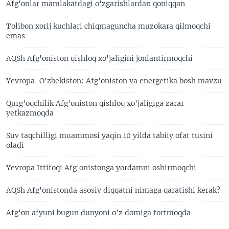
Afg'onlar mamlakatdagi o'zgarishlardan qoniqqan
Tolibon xorij kuchlari chiqmaguncha muzokara qilmoqchi
emas
AQSh Afg'oniston qishloq xo'jaligini jonlantirmoqchi
Yevropa-O'zbekiston: Afg'oniston va energetika bosh mavzu
Qurg'oqchilik Afg'oniston qishloq xo'jaligiga zarar
yetkazmoqda
Suv taqchilligi muammosi yaqin 10 yilda tabiiy ofat tusini
oladi
Yevropa Ittifoqi Afg'onistonga yordamni oshirmoqchi
AQSh Afg'onistonda asosiy diqqatni nimaga qaratishi kerak?
Afg'on afyuni bugun dunyoni o'z domiga tortmoqda