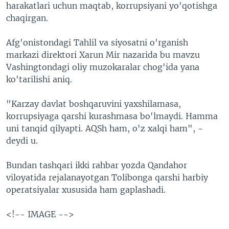
harakatlari uchun maqtab, korrupsiyani yo'qotishga
chaqirgan.
Afg'onistondagi Tahlil va siyosatni o'rganish
markazi direktori Xarun Mir nazarida bu mavzu
Vashingtondagi oliy muzokaralar chog'ida yana
ko'tarilishi aniq.
"Karzay davlat boshqaruvini yaxshilamasa,
korrupsiyaga qarshi kurashmasa bo'lmaydi. Hamma
uni tanqid qilyapti. AQSh ham, o'z xalqi ham", -
deydi u.
Bundan tashqari ikki rahbar yozda Qandahor
viloyatida rejalanayotgan Tolibonga qarshi harbiy
operatsiyalar xususida ham gaplashadi.
<!-- IMAGE -->