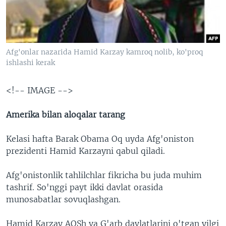
VIDEO
ODNOKLASSNIKI
XABARLAR SURATLARDA
TELEGRAM
TWITTER
Afg'onlar nazarida Hamid Karzay kamroq nolib, ko'proq
ishlashi kerak
SOUNDCLOUD
VOA
<!-- IMAGE -->
Amerika bilan aloqalar tarang
Kelasi hafta Barak Obama Oq uyda Afg'oniston
prezidenti Hamid Karzayni qabul qiladi.
Afg'onistonlik tahlilchlar fikricha bu juda muhim
tashrif. So'nggi payt ikki davlat orasida
munosabatlar sovuqlashgan.
Hamid Karzay AQSh va G'arb davlatlarini o'tgan yilgi