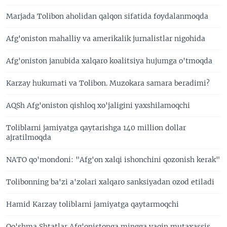
Marjada Tolibon aholidan qalqon sifatida foydalanmoqda
Afg'oniston mahalliy va amerikalik jurnalistlar nigohida
Afg'oniston janubida xalqaro koalitsiya hujumga o'tmoqda
Karzay hukumati va Tolibon. Muzokara samara beradimi?
AQSh Afg'oniston qishloq xo'jaligini yaxshilamoqchi
Toliblarni jamiyatga qaytarishga 140 million dollar
ajratilmoqda
NATO qo'mondoni: "Afg'on xalqi ishonchini qozonish kerak"
Tolibonning ba'zi a'zolari xalqaro sanksiyadan ozod etiladi
Hamid Karzay toliblarni jamiyatga qaytarmoqchi
Qo'shma Shtatlar Afg'onistonga mingga yaqin mutaxassis