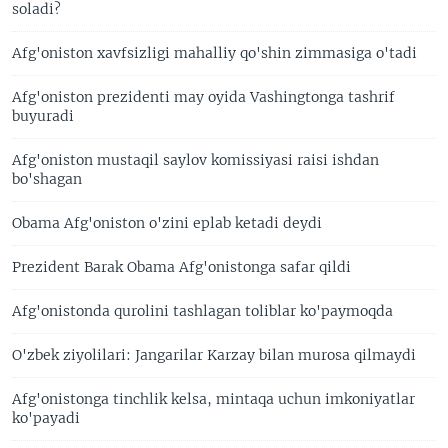
soladi?
Afg'oniston xavfsizligi mahalliy qo'shin zimmasiga o'tadi
Afg'oniston prezidenti may oyida Vashingtonga tashrif
buyuradi
Afg'oniston mustaqil saylov komissiyasi raisi ishdan
bo'shagan
Obama Afg'oniston o'zini eplab ketadi deydi
Prezident Barak Obama Afg'onistonga safar qildi
Afg'onistonda qurolini tashlagan toliblar ko'paymoqda
O'zbek ziyolilari: Jangarilar Karzay bilan murosa qilmaydi
Afg'onistonga tinchlik kelsa, mintaqa uchun imkoniyatlar
ko'payadi