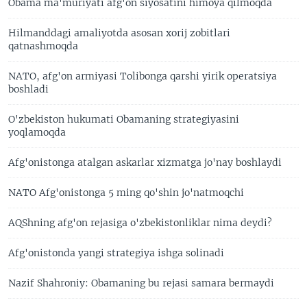
Obama ma'muriyati afg'on siyosatini himoya qilmoqda
Hilmanddagi amaliyotda asosan xorij zobitlari
qatnashmoqda
NATO, afg'on armiyasi Tolibonga qarshi yirik operatsiya
boshladi
O'zbekiston hukumati Obamaning strategiyasini
yoqlamoqda
Afg'onistonga atalgan askarlar xizmatga jo'nay boshlaydi
NATO Afg'onistonga 5 ming qo'shin jo'natmoqchi
AQShning afg'on rejasiga o'zbekistonliklar nima deydi?
Afg'onistonda yangi strategiya ishga solinadi
Nazif Shahroniy: Obamaning bu rejasi samara bermaydi