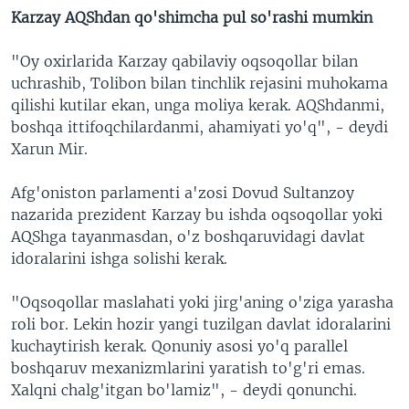
Karzay AQShdan qo'shimcha pul so'rashi mumkin
"Oy oxirlarida Karzay qabilaviy oqsoqollar bilan
uchrashib, Tolibon bilan tinchlik rejasini muhokama
qilishi kutilar ekan, unga moliya kerak. AQShdanmi,
boshqa ittifoqchilardanmi, ahamiyati yo'q", - deydi
Xarun Mir.
Afg'oniston parlamenti a'zosi Dovud Sultanzoy
nazarida prezident Karzay bu ishda oqsoqollar yoki
AQShga tayanmasdan, o'z boshqaruvidagi davlat
idoralarini ishga solishi kerak.
"Oqsoqollar maslahati yoki jirg'aning o'ziga yarasha
roli bor. Lekin hozir yangi tuzilgan davlat idoralarini
kuchaytirish kerak. Qonuniy asosi yo'q parallel
boshqaruv mexanizmlarini yaratish to'g'ri emas.
Xalqni chalg'itgan bo'lamiz", - deydi qonunchi.