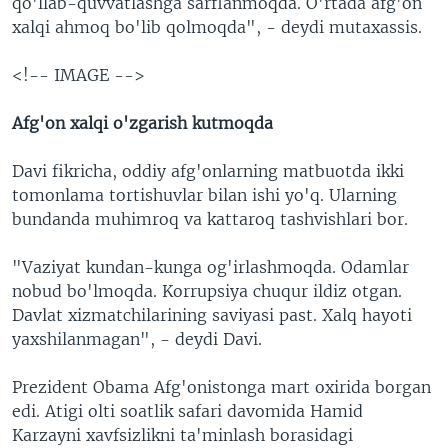
qo'llab-quvvatlashga sarflanmoqda. O'rtada afg'on
xalqi ahmoq bo'lib qolmoqda", - deydi mutaxassis.
<!-- IMAGE -->
Afg'on xalqi o'zgarish kutmoqda
Davi fikricha, oddiy afg'onlarning matbuotda ikki
tomonlama tortishuvlar bilan ishi yo'q. Ularning
bundanda muhimroq va kattaroq tashvishlari bor.
"Vaziyat kundan-kunga og'irlashmoqda. Odamlar
nobud bo'lmoqda. Korrupsiya chuqur ildiz otgan.
Davlat xizmatchilarining saviyasi past. Xalq hayoti
yaxshilanmagan", - deydi Davi.
Prezident Obama Afg'onistonga mart oxirida borgan
edi. Atigi olti soatlik safari davomida Hamid
Karzayni xavfsizlikni ta'minlash borasidagi