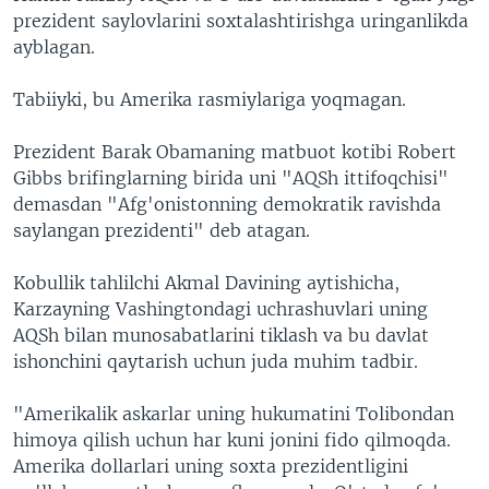
prezident saylovlarini soxtalashtirishga uringanlikda
ayblagan.
Tabiiyki, bu Amerika rasmiylariga yoqmagan.
Prezident Barak Obamaning matbuot kotibi Robert
Gibbs brifinglarning birida uni "AQSh ittifoqchisi"
demasdan "Afg'onistonning demokratik ravishda
saylangan prezidenti" deb atagan.
Kobullik tahlilchi Akmal Davining aytishicha,
Karzayning Vashingtondagi uchrashuvlari uning
AQSh bilan munosabatlarini tiklash va bu davlat
ishonchini qaytarish uchun juda muhim tadbir.
"Amerikalik askarlar uning hukumatini Tolibondan
himoya qilish uchun har kuni jonini fido qilmoqda.
Amerika dollarlari uning soxta prezidentligini