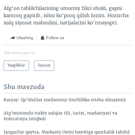
Afg'on tahlilchilarining umumiy fikri shuki, gapni
kamroq gapirib, ishni ko'proq qilish lozim. Hozircha
xalq siyosat mahsulini, natijalarini ko'rmayapti.
Ulashing
Follow us
This item is part of
Yangiliklar
Siyosat
Shu mavzuda
Karzay: Qo’shnilar yordamisiz tinchlikka erisha olmaymiz
Afg’onistonda turkiy xalqlar tili, tarixi, madaniyati va
federatsiya istiqboli
Jangarilar qaytsa, Markaziy Osiyo hayotiga qanchalik tahdid