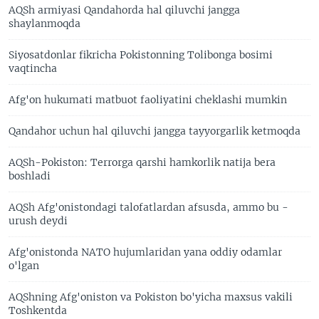
AQSh armiyasi Qandahorda hal qiluvchi jangga
shaylanmoqda
Siyosatdonlar fikricha Pokistonning Tolibonga bosimi
vaqtincha
Afg'on hukumati matbuot faoliyatini cheklashi mumkin
Qandahor uchun hal qiluvchi jangga tayyorgarlik ketmoqda
AQSh-Pokiston: Terrorga qarshi hamkorlik natija bera
boshladi
AQSh Afg'onistondagi talofatlardan afsusda, ammo bu -
urush deydi
Afg'onistonda NATO hujumlaridan yana oddiy odamlar
o'lgan
AQShning Afg'oniston va Pokiston bo'yicha maxsus vakili
Toshkentda