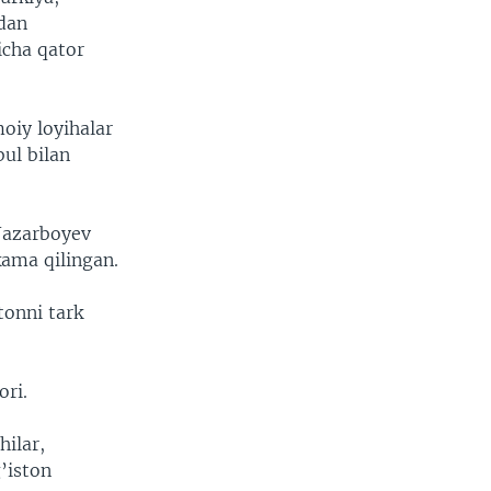
idan
icha qator
oiy loyihalar
bul bilan
 Nazarboyev
kama qilingan.
tonni tark
ori.
hilar,
’iston