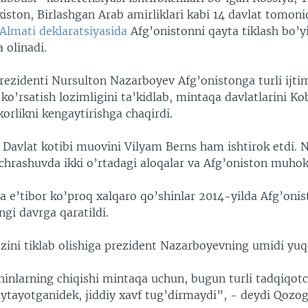
iston, Birlashgan Arab amirliklari kabi 14 davlat tomon
Almati deklaratsiyasida
Afg’onistonni qayta tiklash bo’y
a olinadi.
rezidenti Nursulton Nazarboyev Afg’onistonga turli ijtim
ko’rsatish lozimligini ta’kidlab, mintaqa davlatlarini Ko
orlikni kengaytirishga chaqirdi.
 Davlat kotibi muovini Vilyam Berns ham ishtirok etdi.
uchrashuvda ikki o’rtadagi aloqalar va Afg’oniston muho
 e’tibor ko’proq xalqaro qo’shinlar 2014-yilda Afg’onis
gi davrga qaratildi.
zini tiklab olishiga prezident Nazarboyevning umidi yuq
inlarning chiqishi mintaqa uchun, bugun turli tadqiqotc
aytayotganidek, jiddiy xavf tug’dirmaydi”, - deydi Qozog