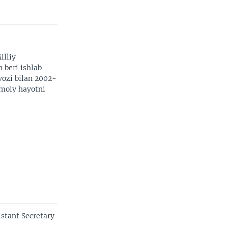
illiy
n beri ishlab
vozi bilan 2002-
imoiy hayotni
stant Secretary