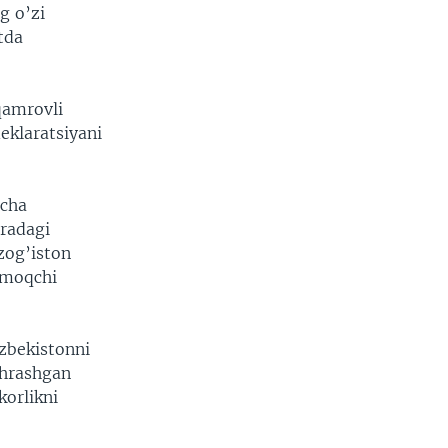
g o’zi
tda
qamrovli
eklaratsiyani
icha
oradagi
zog’iston
nmoqchi
’zbekistonni
chrashgan
korlikni