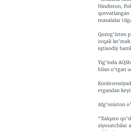
Hindiston, Pok
quvvatlangan
masalalar tilg
Qozog’iston p
orqali ko’mak 
iqtisodiy hamk
Yig'inda AQSh
bilan o’tgan 
Konferensiyada
etgandan keyin
Afg’oniston o’
“Xalqaro qo’sh
siyosatchilar 