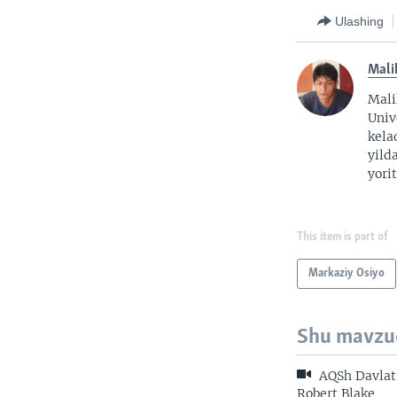
Ulashing
Mali
Mali
Univ
kela
yild
yorit
This item is part of
Markaziy Osiyo
Shu mavzu
AQSh Davlat 
Robert Blake