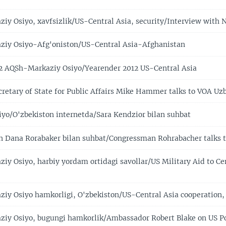
y Osiyo, xavfsizlik/US-Central Asia, security/Interview with 
iy Osiyo-Afg'oniston/US-Central Asia-Afghanistan
 AQSh-Markaziy Osiyo/Yearender 2012 US-Central Asia
cretary of State for Public Affairs Mike Hammer talks to VOA Uz
yo/O'zbekiston internetda/Sara Kendzior bilan suhbat
Dana Rorabaker bilan suhbat/Congressman Rohrabacher talks 
y Osiyo, harbiy yordam ortidagi savollar/US Military Aid to Ce
y Osiyo hamkorligi, O'zbekiston/US-Central Asia cooperation,
y Osiyo, bugungi hamkorlik/Ambassador Robert Blake on US Pol