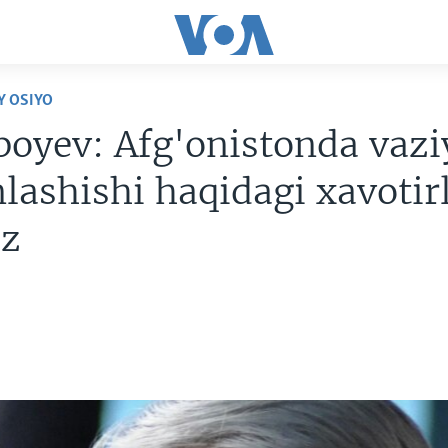
Y OSIYO
oyev: Afg'onistonda vazi
ashishi haqidagi xavotir
iz