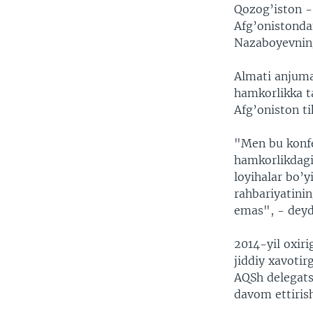
Qozog’iston - 
Afg’onistonda
Nazaboyevning 
Almati anjuman
hamkorlikka t
Afg’oniston ti
"Men bu konfe
hamkorlikdagi
loyihalar bo’y
rahbariyatini
emas", - deyd
2014-yil oxiri
jiddiy xavoti
AQSh delegats
davom ettiris