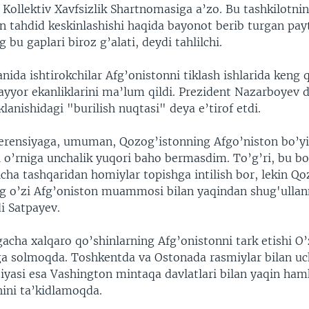
Kollektiv Xavfsizlik Shartnomasiga a’zo. Bu tashkilotnin
n tahdid keskinlashishi haqida bayonot berib turgan pay
bu gaplari biroz g’alati, deydi tahlilchi.
ida ishtirokchilar Afg’onistonni tiklash ishlarida keng 
ayyor ekanliklarini ma’lum qildi. Prezident Nazarboyev d
klanishidagi "burilish nuqtasi" deya e’tirof etdi.
rensiyaga, umuman, Qozog’istonning Afgo’niston bo’y
 o’rniga unchalik yuqori baho bermasdim. To’g’ri, bu b
icha tashqaridan homiylar topishga intilish bor, lekin Qo
ng o’zi Afg’oniston muammosi bilan yaqindan shug'ulla
i Satpayev.
gacha xalqaro qo’shinlarning Afg’onistonni tark etishi O
rga solmoqda. Toshkentda va Ostonada rasmiylar bilan u
iyasi esa Vashington mintaqa davlatlari bilan yaqin ham
hini ta’kidlamoqda.