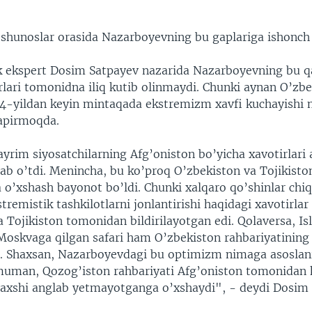
hunoslar orasida Nazarboyevning bu gaplariga ishonch 
k ekspert Dosim Satpayev nazarida Nazarboyevning bu q
rlari tomonidna iliq kutib olinmaydi. Chunki aynan O’zbe
14-yildan keyin mintaqada ekstremizm xavfi kuchayishi
apirmoqda.
yrim siyosatchilarning Afg’oniston bo’yicha xavotirlari 
dlab o’tdi. Menincha, bu ko’proq O’zbekiston va Tojikist
 o’xshash bayonot bo’ldi. Chunki xalqaro qo’shinlar chiqa
remistik tashkilotlarni jonlantirishi haqidagi xavotirlar
 Tojikiston tomonidan bildirilayotgan edi. Qolaversa, I
oskvaga qilgan safari ham O’zbekiston rahbariyatining 
. Shaxsan, Nazarboyevdagi bu optimizm nimaga asoslani
uman, Qozog’iston rahbariyati Afg’oniston tomonidan 
yaxshi anglab yetmayotganga o’xshaydi", - deydi Dosim 