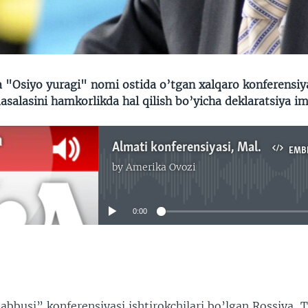
 "Osiyo yuragi" nomi ostida o’tgan xalqaro konferensiy
salasini hamkorlikda hal qilish bo’yicha deklaratsiya im
Almati konferensiyasi, Malik Mansur
EMB
by
Amerika Ovozi
No media source currently available
0:00
EMBED
abbusi” konferensiyasi ishtirokchilari bo’lgan Rossiya, T