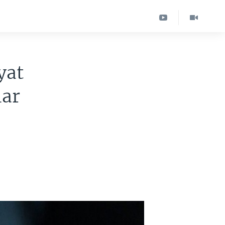
yat
lar