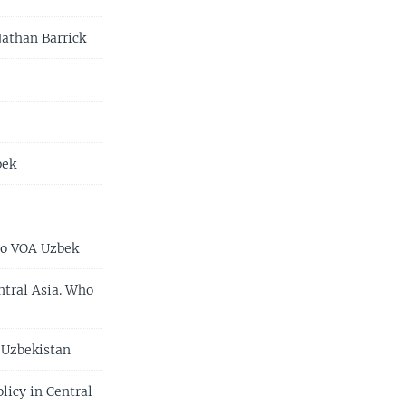
Nathan Barrick
bek
to VOA Uzbek
ntral Asia. Who
 Uzbekistan
icy in Central