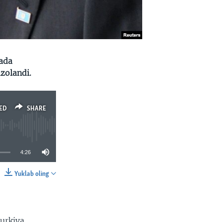
ada
zolandi.
ED
SHARE
4:26
Yuklab oling
SHARE
urkiya,