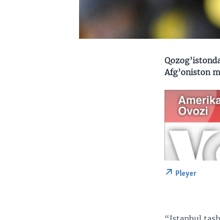
Qozog’istonda
Afg’oniston ma
Pleyer
“Istanbul tash