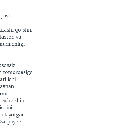
past.
arashi qo’shni
kiston va
 mumkinligi
asossiz
on tomorqasiga
rilishi
 aynan
slom
tashvishini
shini
kelayotgan
Satpayev.