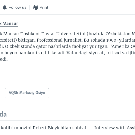
Follow us
Print
k Mansur
k Mansur Toshkent Davlat Universitetini (hozirda O'zbekiston M
ersiteti) bitirgan. Professional jurnalist. Bu sohada 1990-yilarda
di. O'zbekistonda qator nashrlarda faoliyat yuritgan. "Amerika O
an buyon hamkorlik qilib keladi. Vatandagi siyosat, iqtisod va ijt
adi.
AQSh-Markaziy Osiyo
da
kotibi muovini Robert Bleyk bilan suhbat -- Interview with Assi