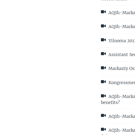
AQSh-Markazi
AQSh-Markaz
Yilnoma 2012
Assistant Se
Markaziy Osi
Kongressmen 
AQSh-Markazi
benefits?
AQSh-Markazi
AQSh-Markazi