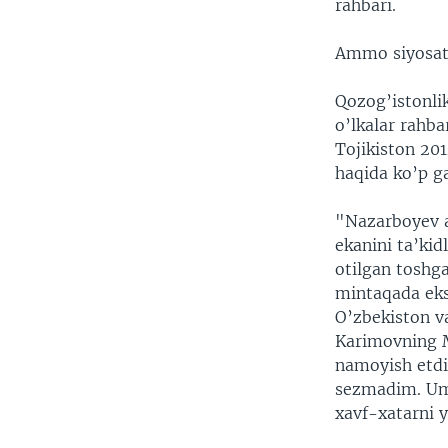
rahbari.
Ammo siyosats
Qozog’istonli
o’lkalar rahba
Tojikiston 20
haqida ko’p g
"Nazarboyev a
ekanini ta’ki
otilgan toshga
mintaqada ekst
O’zbekiston va
Karimovning M
namoyish etdi
sezmadim. Um
xavf-xatarni 