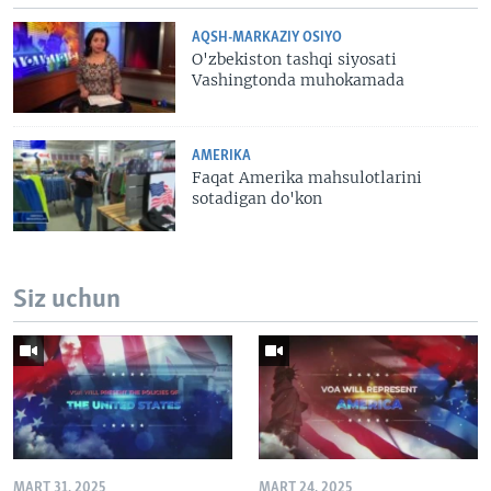
AQSH-MARKAZIY OSIYO
O'zbekiston tashqi siyosati
Vashingtonda muhokamada
AMERIKA
Faqat Amerika mahsulotlarini
sotadigan do'kon
Siz uchun
MART 31, 2025
MART 24, 2025