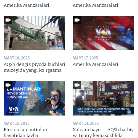
Amerika Manzaralari
Amerika Manzaralari
MART 18, 2025
MART 17, 2025
AQSh dengiz piyoda kuchlari
Amerika Manzaralari
muzeyida yangi ko’rgazma
MART 15, 2025
MART 14, 2025
Florida lamantinlari
Xalqaro hayot - AQSh harbiy
hayotidan lavha
va tijoriy kemasozlikda