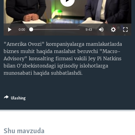
VIDEO
ODNOKLASSNIKI
XABARLAR SURATLARDA
TELEGRAM
TWITTER
0:00
9:43
SOUNDCLOUD
VOA
"Amerika Ovozi" kompaniyalarga mamlakatlarda
biznes muhit haqida maslahat beruvchi "Macro-
Advisory" konsalting firmasi vakili Jey Pi Natkins
bilan O'zbekistondagi iqtisodiy islohotlarga
munosabati haqida suhbatlashdi.
Ulashing
Shu mavzuda