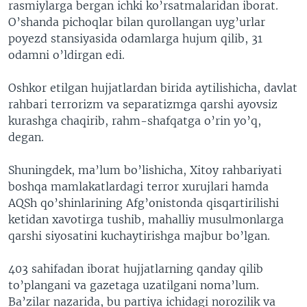
rasmiylarga bergan ichki ko’rsatmalaridan iborat.
O’shanda pichoqlar bilan qurollangan uyg’urlar
poyezd stansiyasida odamlarga hujum qilib, 31
odamni o’ldirgan edi.
Oshkor etilgan hujjatlardan birida aytilishicha, davlat
rahbari terrorizm va separatizmga qarshi ayovsiz
kurashga chaqirib, rahm-shafqatga o’rin yo’q,
degan.
Shuningdek, ma’lum bo’lishicha, Xitoy rahbariyati
boshqa mamlakatlardagi terror xurujlari hamda
AQSh qo’shinlarining Afg’onistonda qisqartirilishi
ketidan xavotirga tushib, mahalliy musulmonlarga
qarshi siyosatini kuchaytirishga majbur bo’lgan.
403 sahifadan iborat hujjatlarning qanday qilib
to’plangani va gazetaga uzatilgani noma’lum.
Ba’zilar nazarida, bu partiya ichidagi norozilik va