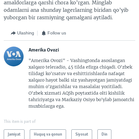
amaldorlarga qarshi chora ko’rgan. Minglab
odamlarni ana shunday lagerlarning biridan qo’yib
yuborgan bir rasmiyning qamalgani aytiladi.
Ulashing
Follow us
Amerika Ovozi
"Amerika Ovozi" - Vashingtonda asoslangan
xalqaro teleradio, 45 tilda efirga chiqadi. O'zbek
tilidagi ko'rsatuv va eshittirishlarda nafaqat
xalqaro hayot balki siz yashayotgan jamiyatdagi
muhim o'zgarishlar va masalalar yoritiladi.
O'zbek xizmati AQSh poytaxtida olti kishilik
tahririyatga va Markaziy Osiyo bo'ylab jamoatchi
muxbirlarga ega.
This item is part of
Jamiyat
Huquq va qonun
Siyosat
Din