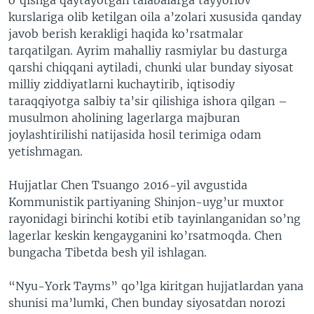
kurslariga olib ketilgan oila a’zolari xususida qanday
javob berish kerakligi haqida ko’rsatmalar
tarqatilgan. Ayrim mahalliy rasmiylar bu dasturga
qarshi chiqqani aytiladi, chunki ular bunday siyosat
milliy ziddiyatlarni kuchaytirib, iqtisodiy
taraqqiyotga salbiy ta’sir qilishiga ishora qilgan –
musulmon aholining lagerlarga majburan
joylashtirilishi natijasida hosil terimiga odam
yetishmagan.
Hujjatlar Chen Tsuango 2016-yil avgustida
Kommunistik partiyaning Shinjon-uyg’ur muxtor
rayonidagi birinchi kotibi etib tayinlanganidan so’ng
lagerlar keskin kengayganini ko’rsatmoqda. Chen
bungacha Tibetda besh yil ishlagan.
“Nyu-York Tayms” qo’lga kiritgan hujjatlardan yana
shunisi ma’lumki, Chen bunday siyosatdan norozi