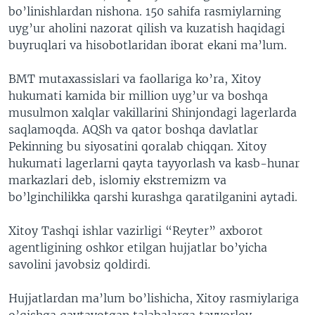
bo’linishlardan nishona. 150 sahifa rasmiylarning
uyg’ur aholini nazorat qilish va kuzatish haqidagi
buyruqlari va hisobotlaridan iborat ekani ma’lum.
BMT mutaxassislari va faollariga ko’ra, Xitoy
hukumati kamida bir million uyg’ur va boshqa
musulmon xalqlar vakillarini Shinjondagi lagerlarda
saqlamoqda. AQSh va qator boshqa davlatlar
Pekinning bu siyosatini qoralab chiqqan. Xitoy
hukumati lagerlarni qayta tayyorlash va kasb-hunar
markazlari deb, islomiy ekstremizm va
bo’lginchilikka qarshi kurashga qaratilganini aytadi.
Xitoy Tashqi ishlar vazirligi “Reyter” axborot
agentligining oshkor etilgan hujjatlar bo’yicha
savolini javobsiz qoldirdi.
Hujjatlardan ma’lum bo’lishicha, Xitoy rasmiylariga
o’qishga qaytayotgan talabalarga tayyorlov