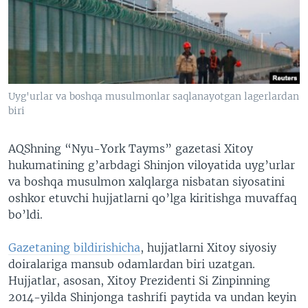
VIDEO
ODNOKLASSNIKI
XABARLAR SURATLARDA
TELEGRAM
TWITTER
SOUNDCLOUD
VOA
Uyg'urlar va boshqa musulmonlar saqlanayotgan lagerlardan
biri
AQShning “Nyu-York Tayms” gazetasi Xitoy
hukumatining g’arbdagi Shinjon viloyatida uyg’urlar
va boshqa musulmon xalqlarga nisbatan siyosatini
oshkor etuvchi hujjatlarni qo’lga kiritishga muvaffaq
bo’ldi.
Gazetaning bildirishicha
, hujjatlarni Xitoy siyosiy
doiralariga mansub odamlardan biri uzatgan.
Hujjatlar, asosan, Xitoy Prezidenti Si Zinpinning
2014-yilda Shinjonga tashrifi paytida va undan keyin