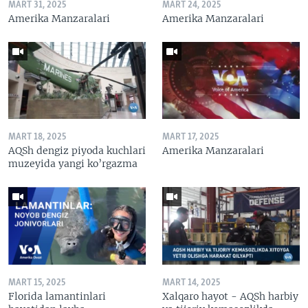
MART 31, 2025
MART 24, 2025
Amerika Manzaralari
Amerika Manzaralari
MART 18, 2025
MART 17, 2025
AQSh dengiz piyoda kuchlari
Amerika Manzaralari
muzeyida yangi ko’rgazma
MART 15, 2025
MART 14, 2025
Florida lamantinlari
Xalqaro hayot - AQSh harbiy