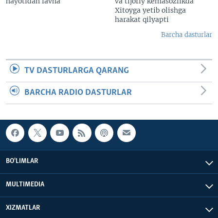
hayotidan lavha
va tijoriy kemasozlikda
Xitoyga yetib olishga
harakat qilyapti
Barcha dasturlar
TV DASTURLARGA QARANG
BARCHA RADIO DASTURLAR
BO'LIMLAR
MULTIMEDIA
XIZMATLAR