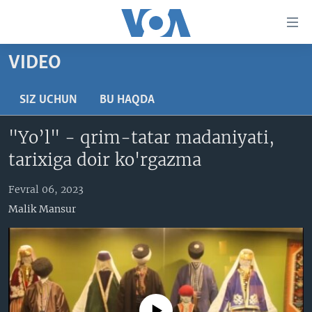
Bosh
sahifaga
boring
Boshiga
VIDEO
qayting
BOSH SAHIFA
Qidiruvga
AMERIKA
SIZ UCHUN
BU HAQDA
o'ting
MARKAZIY OSIYO
"Yo’l" - qrim-tatar madaniyati,
XALQARO
tarixiga doir ko'rgazma
VATANDOSHLAR
Fevral 06, 2023
MULTIMEDIA
Malik Mansur
IJTIMOIY TARMOQLAR
AMERIKA MANZARALARI
INGLIZ TILI DARSLARI
XALQARO HAYOT
FACEBOOK
EDITORIAL
VASHINGTON CHOYXONASI
YOUTUBE
MOBIL-SALOM!
INSTAGRAM
No media source currently available
Learning English