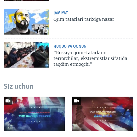
JAMIYAT
Qrim tatarlari tarixiga nazar
HUQUQ VA QONUN
"Rossiya qrim-tatarlarni
terrorchilar, ekstremistlar sifatida
taqdim etmoqchi"
Siz uchun