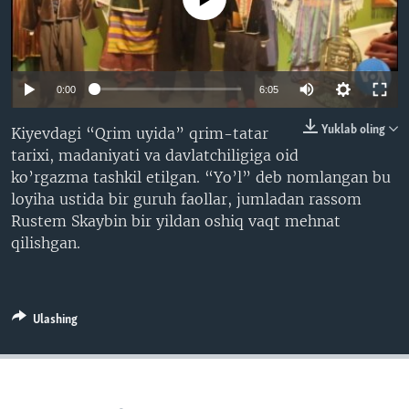
VIDEO
ODNOKLASSNIKI
XABARLAR SURATLARDA
TELEGRAM
TWITTER
0:00
6:05
SOUNDCLOUD
VOA
Yuklab oling
Kiyevdagi “Qrim uyida” qrim-tatar
tarixi, madaniyati va davlatchiligiga oid
ko’rgazma tashkil etilgan. “Yo’l” deb nomlangan bu
loyiha ustida bir guruh faollar, jumladan rassom
Rustem Skaybin bir yildan oshiq vaqt mehnat
qilishgan.
Ulashing