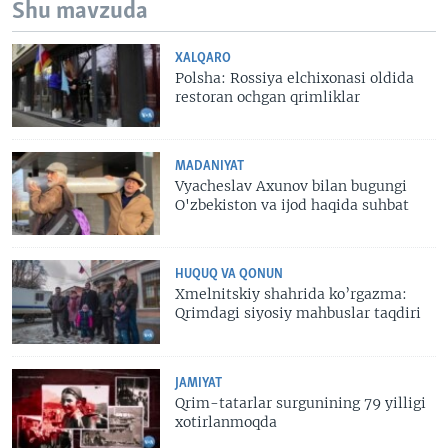
Shu mavzuda
XALQARO
Polsha: Rossiya elchixonasi oldida
restoran ochgan qrimliklar
MADANIYAT
Vyacheslav Axunov bilan bugungi
O'zbekiston va ijod haqida suhbat
HUQUQ VA QONUN
Xmelnitskiy shahrida ko’rgazma:
Qrimdagi siyosiy mahbuslar taqdiri
JAMIYAT
Qrim-tatarlar surgunining 79 yilligi
xotirlanmoqda