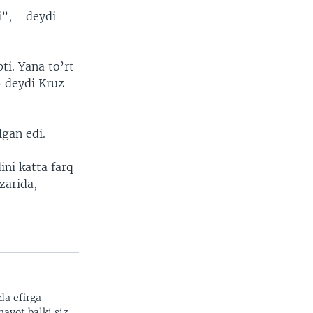
”, - deydi
i. Yana to’rt
- deydi Kruz
lgan edi.
ni katta farq
zarida,
da efirga
hayot balki siz