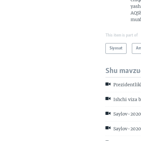
yash
AQSh
muxb
This item is part of
Siyosat
Am
Shu mavzu
Prezidentlik
Ishchi viza 
Saylov-2020:
Saylov-2020