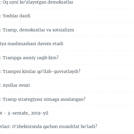
 Oq uyni ko'zlayotgan demokratlar
 Yoshlar dardi
 Tramp, demokratlar va sotsializm
ya mashmashasi davom etadi
 Trampga asosiy raqib kim?
 Trampni kimlar qo'llab-quvvatlaydi?
 Ayollar ovozi
 Tramp strategiyasi nimaga asoslangan?
t - 3-sentabr, 2019-yil
vlari: O'zbekistonda qachon muxolifat bo'ladi?