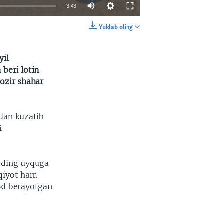
3:43
Yuklab oling
EMBED
SHARE
yil
beri lotin
ozir shahar
dan kuzatib
i
Reding uyquga
qqiyot ham
kl berayotgan