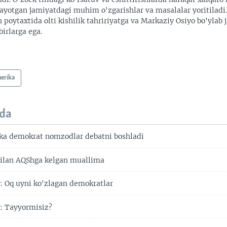
ayotgan jamiyatdagi muhim o'zgarishlar va masalalar yoritiladi
 poytaxtida olti kishilik tahririyatga va Markaziy Osiyo bo'ylab
irlarga ega.
erika
da
ka demokrat nomzodlar debatni boshladi
bilan AQShga kelgan muallima
 Oq uyni ko'zlagan demokratlar
: Tayyormisiz?