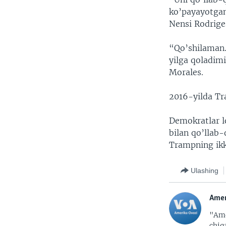
ko’payayotgan
Nensi Rodrige
“Qo’shilaman.
yilga qoladimi
Morales.
2016-yilda Tra
Demokratlar l
bilan qo’llab-
Trampning ikk
Ulashing
Amer
"Ame
chiq