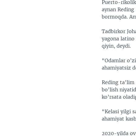
Puerto-rikolik
aynan Reding s
bormoqda. Ammo
Tadbirkor Joh
yagona latino
qiyin, deydi.
“Odamlar o’zi
ahamiyatsiz de
Reding ta’lim 
bo’lish niyat
ko’rsata oladi
“Kelasi yilgi 
ahamiyat kasb
2020-yilda ovo