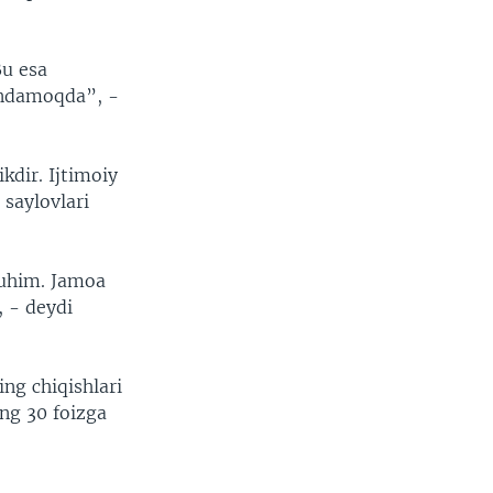
Bu esa
undamoqda”, -
kdir. Ijtimoiy
 saylovlari
muhim. Jamoa
, - deydi
ng chiqishlari
ng 30 foizga