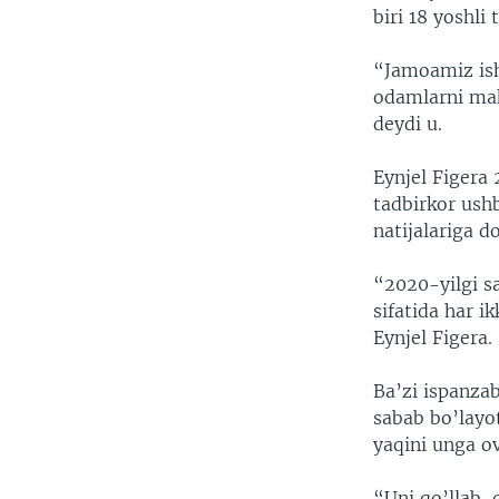
biri 18 yoshli
“Jamoamiz ish
odamlarni ma
deydi u.
Eynjel Figera 
tadbirkor ushb
natijalariga do
“2020-yilgi s
sifatida har i
Eynjel Figera.
Ba’zi ispanza
sabab bo’layo
yaqini unga o
“Uni qo’llab-