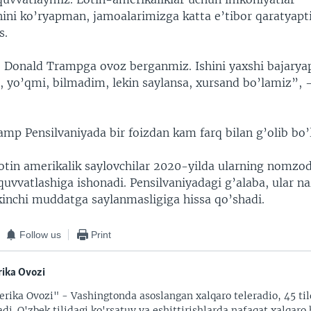
ini ko’ryapman, jamoalarimizga katta e’tibor qaratyapti
s.
 Donald Trampga ovoz berganmiz. Ishini yaxshi bajaryapt
, yo’qmi, bilmadim, lekin saylansa, xursand bo’lamiz”, 
mp Pensilvaniyada bir foizdan kam farq bilan g’olib bo’
otin amerikalik saylovchilar 2020-yilda ularning nomzodi
quvvatlashiga ishonadi. Pensilvaniyadagi g’alaba, ular na
inchi muddatga saylanmasligiga hissa qo’shadi.
Follow us
Print
ika Ovozi
rika Ovozi" - Vashingtonda asoslangan xalqaro teleradio, 45 til
adi. O'zbek tilidagi ko'rsatuv va eshittirishlarda nafaqat xalqaro 