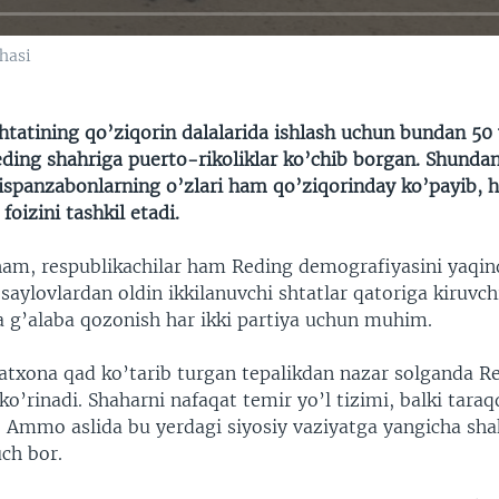
hasi
htatining qo’ziqorin dalalarida ishlash uchun bundan 50 
ng shahriga puerto-rikoliklar ko’chib borgan. Shundan 
 ispanzabonlarning o’zlari ham qo’ziqorinday ko’payib, h
foizini tashkil etadi.
am, respublikachilar ham Reding demografiyasini yaqin
 saylovlardan oldin ikkilanuvchi shtatlar qatoriga kiruvch
a g’alaba qozonish har ikki partiya uchun muhim.
odatxona qad ko’tarib turgan tepalikdan nazar solganda 
o’rinadi. Shaharni nafaqat temir yo’l tizimi, balki tara
. Ammo aslida bu yerdagi siyosiy vaziyatga yangicha sha
uch bor.