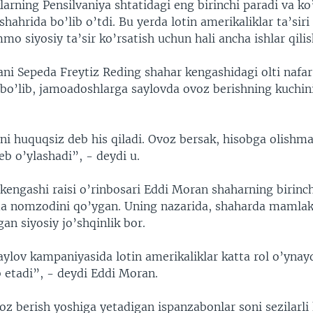
larning Pensilvaniya shtatidagi eng birinchi paradi va ko’
hahrida bo’lib o’tdi. Bu yerda lotin amerikaliklar ta’siri
 siyosiy ta’sir ko’rsatish uchun hali ancha ishlar qilis
ani Sepeda Freytiz Reding shahar kengashidagi olti nafar
 bo’lib, jamoadoshlarga saylovda ovoz berishning kuchini
ni huquqsiz deb his qiladi. Ovoz bersak, hisobga olishm
b o’ylashadi”, - deydi u.
kengashi raisi o’rinbosari Eddi Moran shaharning birinch
ida nomzodini qo’ygan. Uning nazarida, shaharda mamlak
gan siyosiy jo’shqinlik bor.
saylov kampaniyasida lotin amerikaliklar katta rol o’ynayd
 etadi”, - deydi Eddi Moran.
z berish yoshiga yetadigan ispanzabonlar soni sezilarli