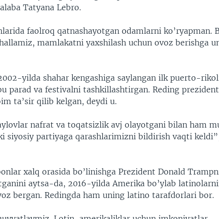
 talaba Tatyana Lebro.
larida faolroq qatnashayotgan odamlarni ko’ryapman. 
hallamiz, mamlakatni yaxshilash uchun ovoz berishga 
2002-yilda shahar kengashiga saylangan ilk puerto-rikoli
u parad va festivalni tashkillashtirgan. Reding prezident
im ta’sir qilib kelgan, deydi u.
aylovlar nafrat va toqatsizlik avj olayotgani bilan ham 
kki siyosiy partiyaga qarashlarimizni bildirish vaqti keldi”
bonlar xalq orasida bo’linishga Prezident Donald Trampni
tganini aytsa-da, 2016-yilda Amerika bo’ylab latinolarni
voz bergan. Redingda ham uning latino tarafdorlari bor.
quvvatlaymiz. Lotin-amerikaliklar uchun imkoniyatlar