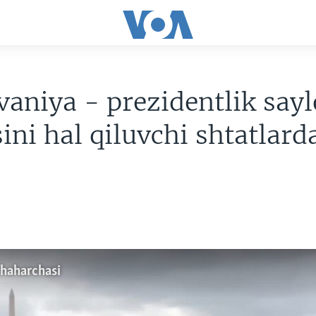
vaniya - prezidentlik sayl
sini hal qiluvchi shtatlard
shaharchasi