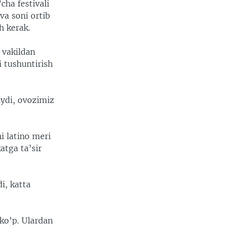
cha festivali
 va soni ortib
h kerak.
 vakildan
 tushuntirish
aydi, ovozimiz
i latino meri
atga ta’sir
i, katta
 ko’p. Ulardan