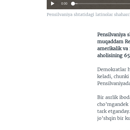
0:00
Pensilvaniya shtatidagi latinolar shaharc
Pensilvaniya s
muqaddam Redi
amerikalik va
aholisining 65 
Demokratlar h
keladi, chunki
Pensilvaniyad
Bir asrlik ib
cho’mgandek k
tark etganday
jo’shqin bir k