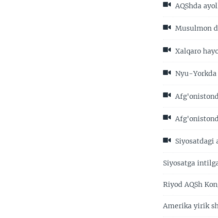
AQShda ayoll
Musulmon dun
Xalqaro hayo
Nyu-Yorkda c
Afg'onistonda
Afg'onistond
Siyosatdagi 
Siyosatga intil
Riyod AQSh Kong
Amerika yirik s