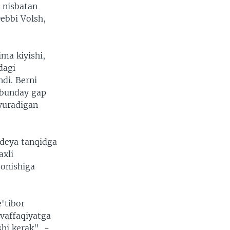
a nisbatan
ebbi Volsh,
ma kiyishi,
dagi
ndi. Berni
 bunday gap
yuradigan
 deya tanqidga
axli
zonishiga
e'tibor
uvaffaqiyatga
hi kerak", -