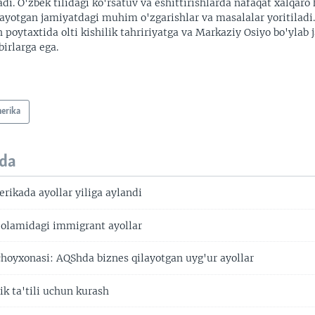
adi. O'zbek tilidagi ko'rsatuv va eshittirishlarda nafaqat xalqaro 
ayotgan jamiyatdagi muhim o'zgarishlar va masalalar yoritiladi
 poytaxtida olti kishilik tahririyatga va Markaziy Osiyo bo'ylab
irlarga ega.
erika
da
rikada ayollar yiliga aylandi
olamidagi immigrant ayollar
hoyxonasi: AQShda biznes qilayotgan uyg'ur ayollar
k ta'tili uchun kurash