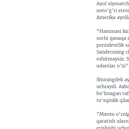
Ayol siyosatch
noto'g'ri ste
Amerika ayolla
“Hammasi kich
sochi qanaqa 
prezidentlik s
Sandersning c
eshitmaysiz. 
odamlar o’zi”,
Shuningdek ayo
uchraydi. Axbo
bo'lmagan tafs
to’sqinlik qila
"Mavzu o'rniga
qaratish ularn
erishishi uch