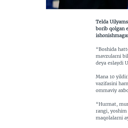
Telda Uilyams 
borib qolgan 
ishonishmagan,
“Boshida hatt
mavzularni bil
deya eslaydi 
Mana 10 yildi
vazifasini ha
ommaviy axboro
“Hurmat, muno
rangi, yoshim
maqolalarni a