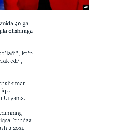
ganida 40 ga
ila olishimga
o’ladi", ko'p
erak edi”, -
chalik mer
niqsa
i Uilyams.
ochimning
niqsa, bunday
sh a'zosi.