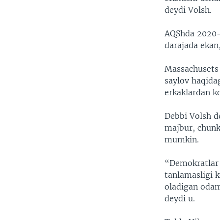
deydi Volsh.
AQShda 2020-y
darajada ekan,
Massachusets 
saylov haqidag
erkaklardan ko
Debbi Volsh d
majbur, chunki
mumkin.
“Demokratlar 
tanlamasligi 
oladigan odam
deydi u.