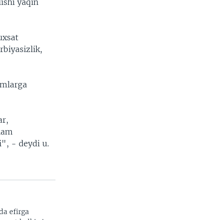
ishi yaqin
uxsat
rbiyasizlik,
imlarga
ar,
 ham
", - deydi u.
da efirga