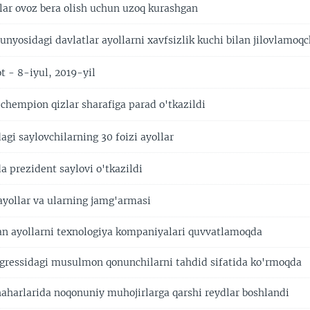
ar ovoz bera olish uchun uzoq kurashgan
yosidagi davlatlar ayollarni xavfsizlik kuchi bilan jilovlamoqc
t - 8-iyul, 2019-yil
hempion qizlar sharafiga parad o'tkazildi
gi saylovchilarning 30 foizi ayollar
a prezident saylovi o'tkazildi
ayollar va ularning jamg'armasi
gan ayollarni texnologiya kompaniyalari quvvatlamoqda
ressidagi musulmon qonunchilarni tahdid sifatida ko'rmoqda
haharlarida noqonuniy muhojirlarga qarshi reydlar boshlandi