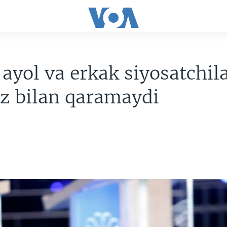
ayol va erkak siyosatchil
'z bilan qaramaydi