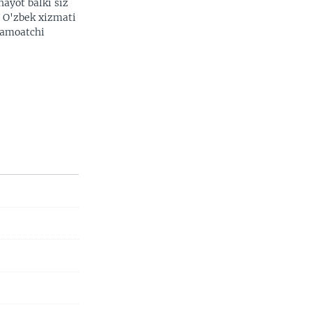
hayot balki siz
. O'zbek xizmati
 jamoatchi