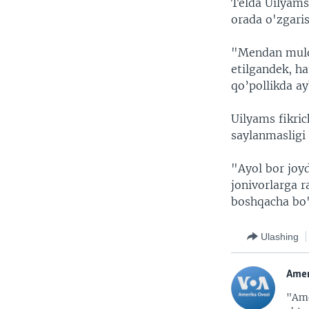
Telda Uilyams
orada o'zgari
"Mendan muloy
etilgandek, ha
qo’pollikda ay
Uilyams fikric
saylanmasligi
"Ayol bor joyd
jonivorlarga 
boshqacha bo'
Ulashing
Amer
"Ame