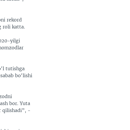
oni rekord
 roli katta.
020-yilgi
l nomzodlar
'l tutishga
 sabab bo'lishi
mzodni
ash bor. Yuta
qilishadi”, -