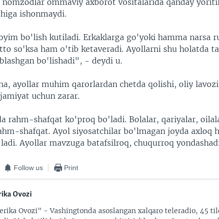
 nomzodlar ommaviy axborot vositalarida qanday yoritil
shiga ishonmaydi.
im bo'lish kutiladi. Erkaklarga go'yoki hamma narsa r
tto so'ksa ham o'tib ketaveradi. Ayollarni shu holatda ta
blashgan bo'lishadi", - deydi u.
ha, ayollar muhim qarorlardan chetda qolishi, oliy lavoz
 jamiyat uchun zarar.
a rahm-shafqat ko'proq bo'ladi. Bolalar, qariyalar, oilal
rahm-shafqat. Ayol siyosatchilar bo'lmagan joyda axloq
ladi. Ayollar mavzuga batafsilroq, chuqurroq yondashadi
Follow us
Print
ika Ovozi
rika Ovozi" - Vashingtonda asoslangan xalqaro teleradio, 45 til