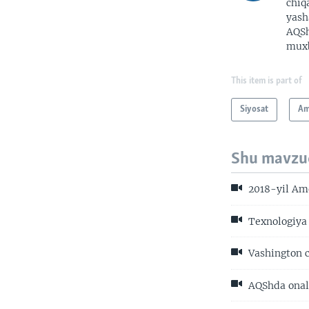
chiq
yash
AQSh
muxb
This item is part of
Siyosat
Am
Shu mavzu
2018-yil Ame
Texnologiya 
Vashington c
AQShda onali