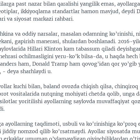
ilarga past nazar bilan qaralishi yangilik emas, ayollarg
reotiplar, ikkiyoqlama standartlar hamon mavjud, deydi D
ri va siyosat markazi rahbari.
kina va oddiy narsalar, masalan odamning ko’rinishi, ni
ekani, gapirish manerasi, shulardan boshlanadi. 2016-yil
aylovlarida Hillari Klinton kam tabassum qiladi deyishga
hehrasi ochilmasligini yeru-ko’k bilsa-da, u haqda hech
Sanders ham, Donald Tramp ham qovog’idan qor yo’gib 
 - deya sharhlaydi u.
llar kuchi bilan, baland ovozda chiqish qilsa, chinqiroq
rot vositalarida nutqning mohiyati chetda qolib, unga d
ilotlar yoritilishi ayollarning saylovda muvaffaqiyat qo
di.
 ayollarning taqdimoti, usbuli va ko'rinishiga ko'proq 
i jiddiy nomzod qilib ko'rsatmaydi. Ayollar siyosatda m
un erkaklar umuman o’ylamaydigan qiyinchiliklardan o’tis