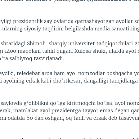
ilgi prezidentlik saylovlarida qatnashayotgan ayollar s
 ularning siyosiy taqdirini belgilashda media sanoatining
shtatidagi Shimoli-sharqiy universitet tadqiqotchilari 2
i 1400 maqolani tahlil qilgan. Xulosa shuki, ularda ayo
’ra salbiyroq tasvirlanadi.
eydiki, teledebatlarda ham ayol nomzodlar boshqacha yo
 ayolning erkak kabi cho'rtkesar, dangalligi tanqidlarga
saylovda g’oliblikni qo’lga kiritmoqchi bo'lsa, ayol no
kerak, mamlakat ayol prezidentga tayyor emas degan qar
ni odatda 60 dan oshgan, oq tanli va erkak deb tasavvur 