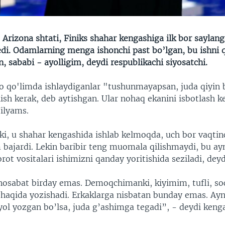
Arizona shtati, Finiks shahar kengashiga ilk bor saylan
edi. Odamlarning menga ishonchi past bo’lgan, bu ishni q
 sababi - ayolligim, deydi respublikachi siyosatchi.
o qo'limda ishlaydiganlar "tushunmayapsan, juda qiyin b
ish kerak, deb aytishgan. Ular nohaq ekanini isbotlash k
Uilyams.
rki, u shahar kengashida ishlab kelmoqda, uch bor vaqtin
m bajardi. Lekin baribir teng muomala qilishmaydi, bu ay
t vositalari ishimizni qanday yoritishida seziladi, deyd
sabat birday emas. Demoqchimanki, kiyimim, tufli, s
 haqida yozishadi. Erkaklarga nisbatan bunday emas. Ay
yol yozgan bo’lsa, juda g’ashimga tegadi”, - deydi kenga