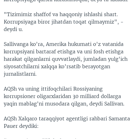
"Tizimimiz shaffof va haqqoniy ishlashi shart.
Korrupsiyaga biror jihatdan toqat qilmaymiz", -
deydi u.
Sallivanga ko'ra, Amerika hukumati o'z vatanida
korrupsiyani bartaraf etishga va uni fosh etishga
harakat qilganlarni quvvatlaydi, jumladan yulg'ich
siyosatchilarni xalqqa ko'rsatib berayotgan
jurnalistlarni.
AQSh va uning ittifoqchilari Rossiyaning
korrupsioner oligarxlaridan 30 milliard dollarga
yaqin mablag'ni musodara qilgan, deydi Sallivan.
AQSh Xalqaro taraqqiyot agentligi rahbari Samanta
Pauer deydiki: