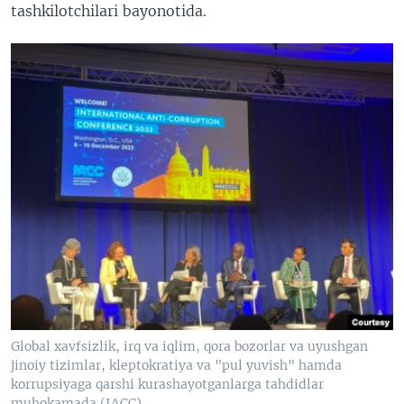
tashkilotchilari bayonotida.
Global xavfsizlik, irq va iqlim, qora bozorlar va uyushgan
jinoiy tizimlar, kleptokratiya va "pul yuvish" hamda
korrupsiyaga qarshi kurashayotganlarga tahdidlar
muhokamada (IACC)