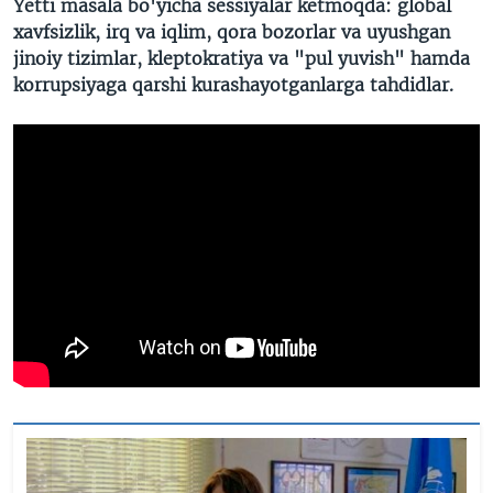
Yetti masala bo'yicha sessiyalar ketmoqda: global
xavfsizlik, irq va iqlim, qora bozorlar va uyushgan
jinoiy tizimlar, kleptokratiya va "pul yuvish" hamda
korrupsiyaga qarshi kurashayotganlarga tahdidlar.