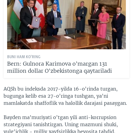
BUNI HAM KO'RING
Bern: Gulnora Karimova o'margan 131
million dollar O'zbekistonga qaytariladi
AQSh bu indeksda 2017-yilda 16-o'rinda turgan,
bugunga kelib esa 27-o'ringa tushgan, ya'ni
mamlakatda shaffoflik va halollik darajasi pasaygan.
Bayden ma'muriyati o'tgan yili anti-korrupsion
strategiyani tanishtirgan. Uning mazmuni shuki,
yulg'ichlik - milliy xavfsizlikka bevosita tahdid.