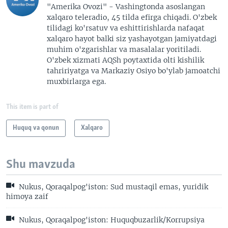
"Amerika Ovozi" - Vashingtonda asoslangan
xalqaro teleradio, 45 tilda efirga chiqadi. O'zbek
tilidagi ko'rsatuv va eshittirishlarda nafaqat
xalqaro hayot balki siz yashayotgan jamiyatdagi
muhim o'zgarishlar va masalalar yoritiladi.
O'zbek xizmati AQSh poytaxtida olti kishilik
tahririyatga va Markaziy Osiyo bo'ylab jamoatchi
muxbirlarga ega.
This item is part of
Huquq va qonun
Xalqaro
Shu mavzuda
Nukus, Qoraqalpog'iston: Sud mustaqil emas, yuridik
himoya zaif
Nukus, Qoraqalpog'iston: Huquqbuzarlik/Korrupsiya