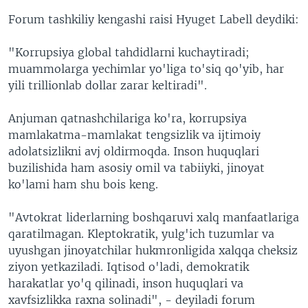
Forum tashkiliy kengashi raisi Hyuget Labell deydiki:
"Korrupsiya global tahdidlarni kuchaytiradi;
muammolarga yechimlar yo'liga to'siq qo'yib, har
yili trillionlab dollar zarar keltiradi".
Anjuman qatnashchilariga ko'ra, korrupsiya
mamlakatma-mamlakat tengsizlik va ijtimoiy
adolatsizlikni avj oldirmoqda. Inson huquqlari
buzilishida ham asosiy omil va tabiiyki, jinoyat
ko'lami ham shu bois keng.
"Avtokrat liderlarning boshqaruvi xalq manfaatlariga
qaratilmagan. Kleptokratik, yulg'ich tuzumlar va
uyushgan jinoyatchilar hukmronligida xalqqa cheksiz
ziyon yetkaziladi. Iqtisod o'ladi, demokratik
harakatlar yo'q qilinadi, inson huquqlari va
xavfsizlikka raxna solinadi", - deyiladi forum