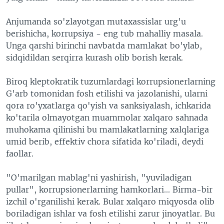
Anjumanda so'zlayotgan mutaxassislar urg'u
berishicha, korrupsiya - eng tub mahalliy masala.
Unga qarshi birinchi navbatda mamlakat bo'ylab,
sidqidildan serqirra kurash olib borish kerak.
Biroq kleptokratik tuzumlardagi korrupsionerlarning
G'arb tomonidan fosh etilishi va jazolanishi, ularni
qora ro'yxatlarga qo'yish va sanksiyalash, ichkarida
ko'tarila olmayotgan muammolar xalqaro sahnada
muhokama qilinishi bu mamlakatlarning xalqlariga
umid berib, effektiv chora sifatida ko'riladi, deydi
faollar.
"O'marilgan mablag'ni yashirish, "yuviladigan
pullar", korrupsionerlarning hamkorlari... Birma-bir
izchil o'rganilishi kerak. Bular xalqaro miqyosda olib
boriladigan ishlar va fosh etilishi zarur jinoyatlar. Bu