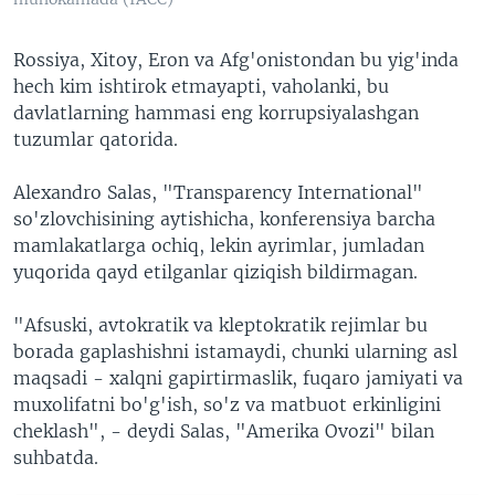
Rossiya, Xitoy, Eron va Afg'onistondan bu yig'inda
hech kim ishtirok etmayapti, vaholanki, bu
davlatlarning hammasi eng korrupsiyalashgan
tuzumlar qatorida.
Alexandro Salas, "Transparency International"
so'zlovchisining aytishicha, konferensiya barcha
mamlakatlarga ochiq, lekin ayrimlar, jumladan
yuqorida qayd etilganlar qiziqish bildirmagan.
"Afsuski, avtokratik va kleptokratik rejimlar bu
borada gaplashishni istamaydi, chunki ularning asl
maqsadi - xalqni gapirtirmaslik, fuqaro jamiyati va
muxolifatni bo'g'ish, so'z va matbuot erkinligini
cheklash", - deydi Salas, "Amerika Ovozi" bilan
suhbatda.