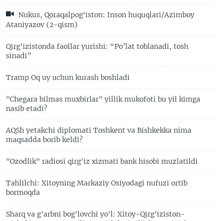
Nukus, Qoraqalpog‘iston: Inson huquqlari/Azimboy
Ataniyazov (2-qism)
Qirg'izistonda faollar yurishi: “Po’lat toblanadi, tosh
sinadi”
Tramp Oq uy uchun kurash boshladi
"Chegara bilmas muxbirlar" yillik mukofoti bu yil kimga
nasib etadi?
AQSh yetakchi diplomati Toshkent va Bishkekka nima
maqsadda borib keldi?
"Ozodlik" radiosi qirg'iz xizmati bank hisobi muzlatildi
Tahlilchi: Xitoyning Markaziy Osiyodagi nufuzi ortib
bormoqda
Sharq va g'arbni bog'lovchi yo'l: Xitoy-Qirg'iziston-