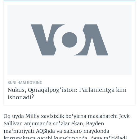
BUNI HAM KO'RING
Nukus, Qoraqalpog‘iston: Parlamentga kim
ishonadi?
Oq uyda Milliy xavfsizlik bo'yicha maslahatchi Jeyk
Sallivan anjumanda so'zlar ekan, Bayden
ma'muriyati AQShda va xalqaro maydonda
korrupsiyaga qarshi kurashmoqda, deya ta'kidladi.