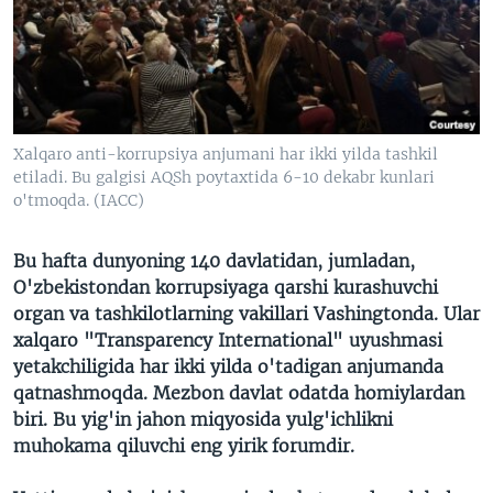
VIDEO
ODNOKLASSNIKI
XABARLAR SURATLARDA
TELEGRAM
TWITTER
SOUNDCLOUD
VOA
Xalqaro anti-korrupsiya anjumani har ikki yilda tashkil
etiladi. Bu galgisi AQSh poytaxtida 6-10 dekabr kunlari
o'tmoqda. (IACC)
Bu hafta dunyoning 140 davlatidan, jumladan,
O'zbekistondan korrupsiyaga qarshi kurashuvchi
organ va tashkilotlarning vakillari Vashingtonda. Ular
xalqaro "Transparency International" uyushmasi
yetakchiligida har ikki yilda o'tadigan anjumanda
qatnashmoqda. Mezbon davlat odatda homiylardan
biri. Bu yig'in jahon miqyosida yulg'ichlikni
muhokama qiluvchi eng yirik forumdir.