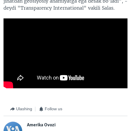
jihatdan geosiyosiy ahamiyatga ega desak bo'ladi", -
deydi "Transparency International" vakili Salas.
Ulashing
Follow us
Amerika Ovozi