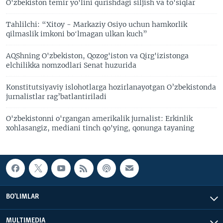
O'zbekiston temir yo'lini qurishdagi siljish va to'siqlar
Tahlilchi: “Xitoy - Markaziy Osiyo uchun hamkorlik
qilmaslik imkoni boʻlmagan ulkan kuch”
AQShning O'zbekiston, Qozog'iston va Qirg'izistonga
elchilikka nomzodlari Senat huzurida
Konstitutsiyaviy islohotlarga hozirlanayotgan O’zbekistonda
jurnalistlar rag’batlantiriladi
O'zbekistonni o'rgangan amerikalik jurnalist: Erkinlik
xohlasangiz, mediani tinch qo'ying, qonunga tayaning
BO'LIMLAR
MULTIMEDIA