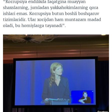
"Korrupsiya endilikda faqatgina muayyan
shaxslarning, jumladan yakkahokimlarning qora
ishlari emas. Korrupsiya butun boshli boshqaruv
tizimlaridir. Ular xorijdan ham muntazam madad
oladi, bu homiylarga tayanadi".