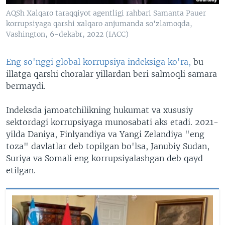
AQSh Xalqaro taraqqiyot agentligi rahbari Samanta Pauer
korrupsiyaga qarshi xalqaro anjumanda so'zlamoqda,
Vashington, 6-dekabr, 2022 (IACC)
Eng so'nggi global korrupsiya indeksiga ko'ra,
bu
illatga qarshi choralar yillardan beri salmoqli samara
bermaydi.
Indeksda jamoatchilikning hukumat va xususiy
sektordagi korrupsiyaga munosabati aks etadi. 2021-
yilda Daniya, Finlyandiya va Yangi Zelandiya "eng
toza" davlatlar deb topilgan bo'lsa, Janubiy Sudan,
Suriya va Somali eng korrupsiyalashgan deb qayd
etilgan.