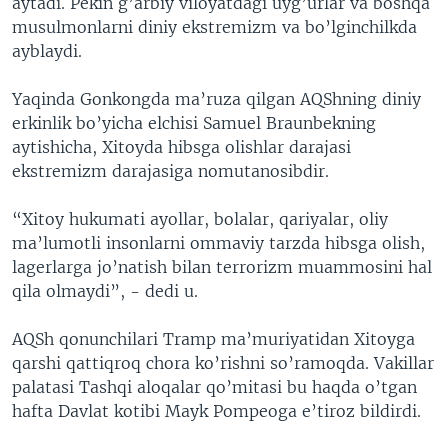
aytadi. Pekin g’arbiy viloyatdagi uyg’urlar va boshqa
musulmonlarni diniy ekstremizm va bo’lginchilkda
ayblaydi.
Yaqinda Gonkongda ma’ruza qilgan AQShning diniy
erkinlik bo’yicha elchisi Samuel Braunbekning
aytishicha, Xitoyda hibsga olishlar darajasi
ekstremizm darajasiga nomutanosibdir.
“Xitoy hukumati ayollar, bolalar, qariyalar, oliy
ma’lumotli insonlarni ommaviy tarzda hibsga olish,
lagerlarga jo’natish bilan terrorizm muammosini hal
qila olmaydi”, - dedi u.
AQSh qonunchilari Tramp ma’muriyatidan Xitoyga
qarshi qattiqroq chora ko’rishni so’ramoqda. Vakillar
palatasi Tashqi aloqalar qo’mitasi bu haqda o’tgan
hafta Davlat kotibi Mayk Pompeoga e’tiroz bildirdi.