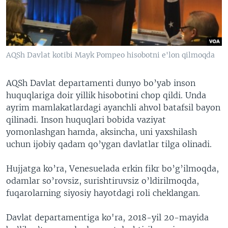
VIDEO
ODNOKLASSNIKI
XABARLAR SURATLARDA
TELEGRAM
TWITTER
AQSh Davlat kotibi Mayk Pompeo hisobotni e'lon qilmoqda
SOUNDCLOUD
VOA
AQSh Davlat departamenti dunyo bo’yab inson
huquqlariga doir yillik hisobotini chop qildi. Unda
ayrim mamlakatlardagi ayanchli ahvol batafsil bayon
qilinadi. Inson huquqlari bobida vaziyat
yomonlashgan hamda, aksincha, uni yaxshilash
uchun ijobiy qadam qo’ygan davlatlar tilga olinadi.
Hujjatga ko’ra, Venesuelada erkin fikr bo’g’ilmoqda,
odamlar so’rovsiz, surishtiruvsiz o’ldirilmoqda,
fuqarolarning siyosiy hayotdagi roli cheklangan.
Davlat departamentiga ko'ra, 2018-yil 20-mayida