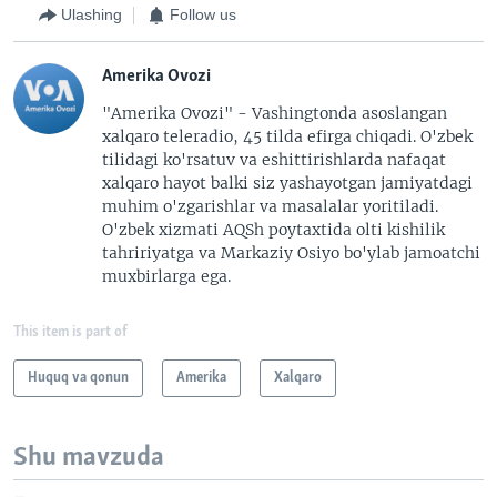
Ulashing
Follow us
Amerika Ovozi
"Amerika Ovozi" - Vashingtonda asoslangan
xalqaro teleradio, 45 tilda efirga chiqadi. O'zbek
tilidagi ko'rsatuv va eshittirishlarda nafaqat
xalqaro hayot balki siz yashayotgan jamiyatdagi
muhim o'zgarishlar va masalalar yoritiladi.
O'zbek xizmati AQSh poytaxtida olti kishilik
tahririyatga va Markaziy Osiyo bo'ylab jamoatchi
muxbirlarga ega.
This item is part of
Huquq va qonun
Amerika
Xalqaro
Shu mavzuda