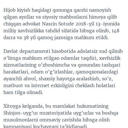
Hijob kiyish haqidagi qonunga qarshi namoyish
qilgan ayollar va siyosiy mahbuslarni himoya qilib
chiqqan advokat Nasrin Sotude 2018-yil 13-iyunida
milliy xavfsizlikka tahdid sifatida hibsga olinib, 148
darra va 38 yil qamoq jazosiga mahkum etildi.
Davlat departamenti hisobotida adolatsiz sud qilinib
o’limga mahkum etilgan odamlar taqdiri, xavfsizlik
xizmatlarining o’zboshimcha va qonundan tashqari
harakatlari, odam o’g’irlashlar, qamoqxonalardagi
ayanchli ahvol, shaxsiy hayotga aralashish, so’z,
matbuot va internet erkinligini cheklash holatlari
ham tilga olinadi.
Xitoyga kelganda, bu mamlakat hukumatining
Shinjon-uyg’ur muxtoriyatida uyg’urlar va boshqa
musulmonlarni ommaviy ravishda hibsga olish
kampaniyasi kuchaygani ta’kidlanadi.