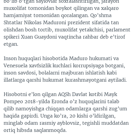
bo’lib o’tgan saylovlar soxtalashtirilgan, jarayon
muxolifat tomonidan boykot qilingan va xalqaro
hamjamiyat tomonidan qoralangan. Qo’shma
Shtatlar Nikolas Maduroni prezident sifatida tan
olishdan bosh tortib, muxolifat yetakchisi, parlament
spikeri Xuan Guaydoni vaqtincha rahbar deb e’tirof
etgan.
Inson huquqlari hisobotida Maduro hukumati va
Venesuela xavfsizlik kuchlari korrupsiyaga botgani,
inson savdosi, bolalarni majburan ishlatish kabi
illatlarga qarshi hukumat kurashmayotgani aytiladi.
Hisobotni e’lon qilgan AQSh Davlat kotibi Mayk
Pompeo 2018-yilda Eronda o’z huquqlarini talab
qilib namoyishga chiqqan odamlarga qarshi zug’um
haqida gapirdi. Unga ko’ra, 20 kishi o’ldirilgan,
minglab odam rasmiy ayblovsiz, tegishli muddatdan
ortiq hibsda saqlanmoqda.