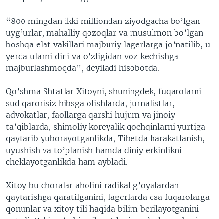
“800 mingdan ikki milliondan ziyodgacha bo’lgan
uyg’urlar, mahalliy qozoqlar va musulmon bo’lgan
boshqa elat vakillari majburiy lagerlarga jo’natilib, u
yerda ularni dini va o’zligidan voz kechishga
majburlashmoqda”, deyiladi hisobotda.
Qo’shma Shtatlar Xitoyni, shuningdek, fuqarolarni
sud qarorisiz hibsga olishlarda, jurnalistlar,
advokatlar, faollarga qarshi hujum va jinoiy
ta’qiblarda, shimoliy koreyalik qochqinlarni yurtiga
qaytarib yuborayotganlikda, Tibetda harakatlanish,
uyushish va to’planish hamda diniy erkinlikni
cheklayotganlikda ham aybladi.
Xitoy bu choralar aholini radikal g’oyalardan
qaytarishga qaratilganini, lagerlarda esa fuqarolarga
qonunlar va xitoy tili haqida bilim berilayotganini