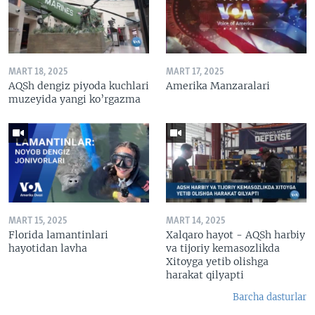
MART 18, 2025
MART 17, 2025
AQSh dengiz piyoda kuchlari
Amerika Manzaralari
muzeyida yangi ko’rgazma
MART 15, 2025
MART 14, 2025
Florida lamantinlari
Xalqaro hayot - AQSh harbiy
hayotidan lavha
va tijoriy kemasozlikda
Xitoyga yetib olishga
harakat qilyapti
Barcha dasturlar