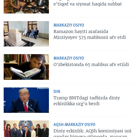
e'tiqod va siyosat haqida suhbat
MARKAZIY OSIYO
Ramazon hayiti arafasida
Mirziyoyev 575 mahbusni afv etdi
MARKAZIY OSIYO
O'zbekistonda 65 mahbus afv etildi
DIN
Tramp BMTdagi tadbirda diniy
erkinlikka urg'u berdi
AQSH-MARKAZIY OSIYO
Diniy erkinlik: AQSh komissiyasi uni
qanday himoya qilmoqda, xususan