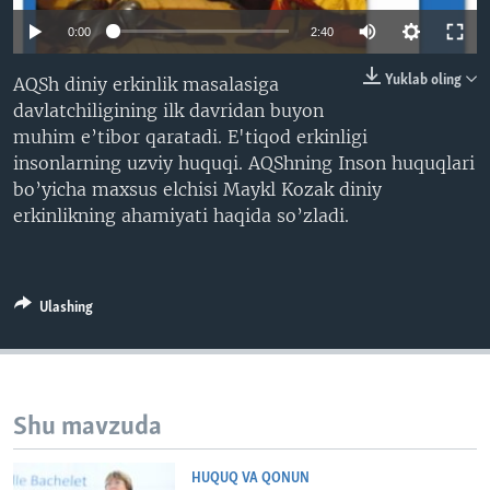
VIDEO
ODNOKLASSNIKI
0:00
2:40
XABARLAR SURATLARDA
TELEGRAM
Yuklab oling
AQSh diniy erkinlik masalasiga
TWITTER
davlatchiligining ilk davridan buyon
muhim e’tibor qaratadi. E'tiqod erkinligi
SOUNDCLOUD
VOA
insonlarning uzviy huquqi. AQShning Inson huquqlari
bo’yicha maxsus elchisi Maykl Kozak diniy
erkinlikning ahamiyati haqida so’zladi.
Ulashing
Shu mavzuda
HUQUQ VA QONUN