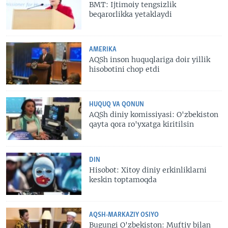
BMT: Ijtimoiy tengsizlik
beqarorlikka yetaklaydi
AMERIKA
AQSh inson huquqlariga doir yillik
hisobotini chop etdi
HUQUQ VA QONUN
AQSh diniy komissiyasi: O'zbekiston
qayta qora ro'yxatga kiritilsin
DIN
Hisobot: Xitoy diniy erkinliklarni
keskin toptamoqda
AQSH-MARKAZIY OSIYO
Bugungi O'zbekiston: Muftiy bilan