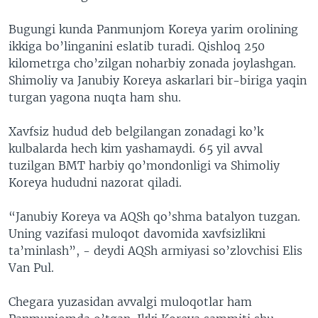
Bugungi kunda Panmunjom Koreya yarim orolining
ikkiga bo’linganini eslatib turadi. Qishloq 250
kilometrga cho’zilgan noharbiy zonada joylashgan.
Shimoliy va Janubiy Koreya askarlari bir-biriga yaqin
turgan yagona nuqta ham shu.
Xavfsiz hudud deb belgilangan zonadagi ko’k
kulbalarda hech kim yashamaydi. 65 yil avval
tuzilgan BMT harbiy qo’mondonligi va Shimoliy
Koreya hududni nazorat qiladi.
“Janubiy Koreya va AQSh qo’shma batalyon tuzgan.
Uning vazifasi muloqot davomida xavfsizlikni
ta’minlash”, - deydi AQSh armiyasi so’zlovchisi Elis
Van Pul.
Chegara yuzasidan avvalgi muloqotlar ham