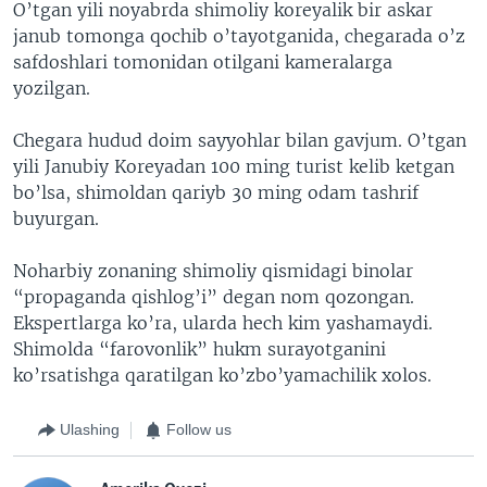
O’tgan yili noyabrda shimoliy koreyalik bir askar
janub tomonga qochib o’tayotganida, chegarada o’z
safdoshlari tomonidan otilgani kameralarga
yozilgan.
Chegara hudud doim sayyohlar bilan gavjum. O’tgan
yili Janubiy Koreyadan 100 ming turist kelib ketgan
bo’lsa, shimoldan qariyb 30 ming odam tashrif
buyurgan.
Noharbiy zonaning shimoliy qismidagi binolar
“propaganda qishlog’i” degan nom qozongan.
Ekspertlarga ko’ra, ularda hech kim yashamaydi.
Shimolda “farovonlik” hukm surayotganini
ko’rsatishga qaratilgan ko’zbo’yamachilik xolos.
Ulashing
Follow us