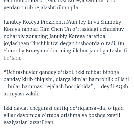
Panmunjomda o’tgan. Ikki Koreya sammiti shu
yerdan turib rejalashtirilmoqda.
Janubiy Koreya Prezidenti Mun Jey In va Shimoliy
Koreya rahbari Kim Chen Un o’rtasidagi uchrashuv
noharbiy zonaning Janubiy Koreya tarafida
joylashgan Tinchlik Uyi degan inshootda o’tadi. Bu
Shimoliy Koreya rahbarining ilk bor janubga tashrifi
bo’ladi.
“Uchrashuvlar qanday o’tishi, ikki rahbar binoga
qanday kirib chiqishi, ularga kimlar hamrohlik qilishi
- bular hammasi rejalash bosqichida”, - deydi AQSh
armiyasi vakili.
Ikki davlat chegarasi qattiq qo’riqlansa-da, o’tgan
yillar davomida o’rtada otishma va boshqa xavfli
vaziyatlar kuzatilgan.