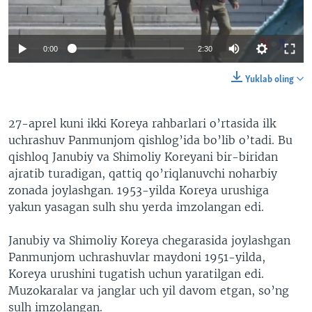
VIDEO
ODNOKLASSNIKI
XABARLAR SURATLARDA
TELEGRAM
0:00
2:30
TWITTER
Yuklab oling
SOUNDCLOUD
VOA
27-aprel kuni ikki Koreya rahbarlari o’rtasida ilk
uchrashuv Panmunjom qishlog’ida bo’lib o’tadi. Bu
qishloq Janubiy va Shimoliy Koreyani bir-biridan
ajratib turadigan, qattiq qo’riqlanuvchi noharbiy
zonada joylashgan. 1953-yilda Koreya urushiga
yakun yasagan sulh shu yerda imzolangan edi.
Janubiy va Shimoliy Koreya chegarasida joylashgan
Panmunjom uchrashuvlar maydoni 1951-yilda,
Koreya urushini tugatish uchun yaratilgan edi.
Muzokaralar va janglar uch yil davom etgan, so’ng
sulh imzolangan.