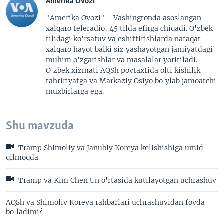
Amerika Ovozi
"Amerika Ovozi" - Vashingtonda asoslangan
xalqaro teleradio, 45 tilda efirga chiqadi. O'zbek
tilidagi ko'rsatuv va eshittirishlarda nafaqat
xalqaro hayot balki siz yashayotgan jamiyatdagi
muhim o'zgarishlar va masalalar yoritiladi.
O'zbek xizmati AQSh poytaxtida olti kishilik
tahririyatga va Markaziy Osiyo bo'ylab jamoatchi
muxbirlarga ega.
Shu mavzuda
Tramp Shimoliy va Janubiy Koreya kelishishiga umid
qilmoqda
Tramp va Kim Chen Un o'rtasida kutilayotgan uchrashuv
AQSh va Shimoliy Koreya rahbarlari uchrashuvidan foyda
bo'ladimi?