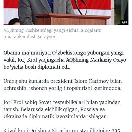
VIDEO
ODNOKLASSNIKI
XABARLAR SURATLARDA
TELEGRAM
TWITTER
AQShning Toshkentdagi yangi elchisi aloqalarni
mustahkamlashga tayyor
SOUNDCLOUD
VOA
Obama ma’muriyati O’zbekistonga yuborgan yangi
vakil, Jorj Krol yaqingacha AQShning Markaziy Osiyo
bo’yicha bosh diplomati edi.
Uning shu kunlarda prezident Islom Karimov bilan
uchrashib, ishonch yorlig’i topshirishi kutilmoqda.
Jorj Krol sobiq Sovet respublikalari bilan yaqindan
tanish. Belarusda elchilik qilgan, Rossiya va
Ukrainada diplomatik lavozimlarda ishlagan.
4 iyul kuni Qo’shma Shtatlar mustaqilligining 235