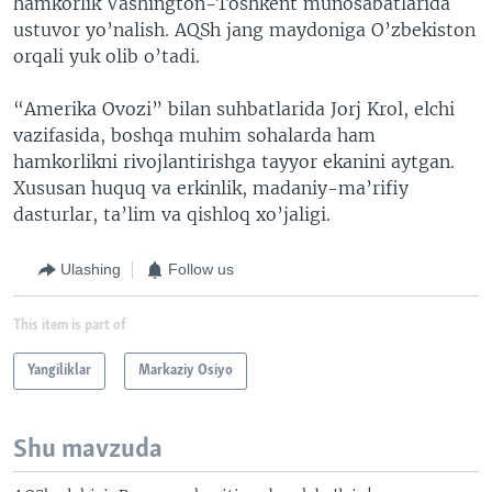
hamkorlik Vashington-Toshkent munosabatlarida
ustuvor yo’nalish. AQSh jang maydoniga O’zbekiston
orqali yuk olib o’tadi.
“Amerika Ovozi” bilan suhbatlarida Jorj Krol, elchi
vazifasida, boshqa muhim sohalarda ham
hamkorlikni rivojlantirishga tayyor ekanini aytgan.
Xususan huquq va erkinlik, madaniy-ma’rifiy
dasturlar, ta’lim va qishloq xo’jaligi.
Ulashing
Follow us
This item is part of
Yangiliklar
Markaziy Osiyo
Shu mavzuda