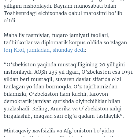
yilligini nishonlaydi. Bayram munosabati bilan
Toshkentdagi elchixonada qabul marosimi bo’lib
o’tdi.
Mahalliy rasmiylar, fuqaro jamiyati faollari,
tadbirkorlar va diplomatik korpus oldida so’zlagan
Jorj Krol, jumladan, shunday dedi
:
“O’zbekiston yaqinda mustaqilligining 20 yilligini
nishonlaydi. AQSh 235 yil ilgari, O’zbekiston esa 1991
yildan beri mustaqil, suveren davlat sifatida o’zi
tanlagan yo’ldan bormoqda. O’z tajribamizdan
bilamizki, O’zbekiston ham kuchli, farovon
demokratik jamiyat qurishda qiyinchiliklar bilan
yuzlashadi. Keling, Amerika va O’zbekiston xalqi
birgalashib, maqsad sari olg’a qadam tashlaylik”.
Mintaqaviy xavfsizlik va Afg’oniston bo’yicha