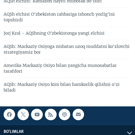
AQSh elchisi: Ramazon hayiti muborak bo'lsin!
AQSh elchisi O'zbekiston rahbariga ishonch yorlig'ini
topshirdi
Jorj Krol - AQShning O'zbekistonga yangi elchisi
AQSh: Markaziy Osiyoga nisbatan uzoq muddatni ko'zlovchi
strategiyamiz bor
Amerika Markaziy Osiyo bilan yangicha munosabatlar
tarafdori
AQSh: Markaziy Osiyo kim bilan hamkorlik qilishni o'zi
biladi
BO'LIMLAR