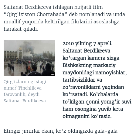
Saltanat Berdikeeva ishlagan hujjatli film
“Qirg’iziston Chorrahada” deb nomlanadi va unda
muallif yuqorida keltirilgan fikrlarini asoslashga
harakat qiladi.
2010 yilning 7 apreli.
Saltanat Berdikeeva
ko’targan kamera sizga
Bishkekning markaziy
maydonidagi namoyishlar,
tartibsizliklar va
Qirg'izlarning istagi
zo’ravonliklarni yaqindan
nima? Tinchlik va
ko’rsatadi. Ko’chalarda
farovonlik, deydi
Saltanat Berdikeeva
to’kilgan qonni yomg’ir suvi
ham osongina yuvib keta
olmaganini ko’rasiz.
Etingiz jimirlar ekan, ko’z oldingizda gala-gala