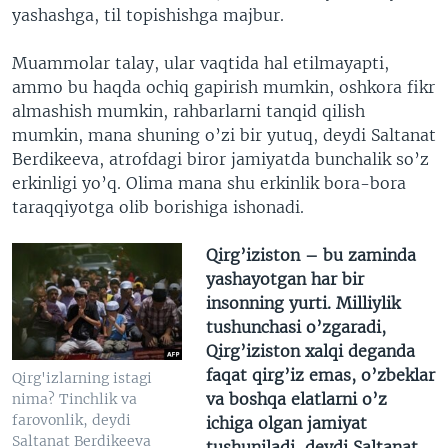
yashashga, til topishishga majbur.
Muammolar talay, ular vaqtida hal etilmayapti,
ammo bu haqda ochiq gapirish mumkin, oshkora fikr
almashish mumkin, rahbarlarni tanqid qilish
mumkin, mana shuning o’zi bir yutuq, deydi Saltanat
Berdikeeva, atrofdagi biror jamiyatda bunchalik so’z
erkinligi yo’q. Olima mana shu erkinlik bora-bora
taraqqiyotga olib borishiga ishonadi.
Qirg’iziston – bu zaminda
yashayotgan har bir
insonning yurti. Milliylik
tushunchasi o’zgaradi,
Qirg’iziston xalqi deganda
faqat qirg’iz emas, o’zbeklar
Qirg'izlarning istagi
va boshqa elatlarni o’z
nima? Tinchlik va
farovonlik, deydi
ichiga olgan jamiyat
Saltanat Berdikeeva
tushuniladi, deydi Saltanat