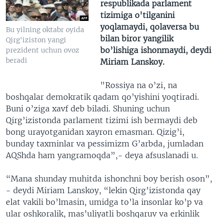
respublikada parlament
tizimiga o'tilganini
yoqlamaydi, qolaversa bu
Bu yilning oktabr oyida
bilan biror yangilik
Qirg'iziston yangi
bo’lishiga ishonmaydi, deydi
prezident uchun ovoz
beradi
Miriam Lanskoy.
"Rossiya na o’zi, na
boshqalar demokratik qadam qo’yishini yoqtiradi.
Buni o’ziga xavf deb biladi. Shuning uchun
Qirg’izistonda parlament tizimi ish bermaydi deb
bong urayotganidan xayron emasman. Qizig’i,
bunday taxminlar va pessimizm G’arbda, jumladan
AQShda ham yangramoqda”,- deya afsuslanadi u.
“Mana shunday muhitda ishonchni boy berish oson”,
- deydi Miriam Lanskoy, “lekin Qirg’izistonda qay
elat vakili bo’lmasin, umidga to’la insonlar ko’p va
ular oshkoralik, mas’uliyatli boshqaruv va erkinlik