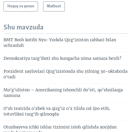
Huquq va qonun
Matbuot
Shu mavzuda
BMT Bosh kotibi Nyu-Yorkda Qirg'iziston rahbari bilan
uchrashdi
Demokratiya targ'iboti shu kungacha nima samara berdi?
Prezident saylovlari Qirg'izistonda shu yilning 30-oktabrida
o'tadi
Mo’g’uliston – Amerikaning ishonchli do’sti, qo’shnilarga
namuna
O'sh teatrida o'zbek va qirg'iz o'z tilida rol ijro etib,
totuvlikni targ'ib qilmoqda
Otunbayeva ichki ishlar tizimini isloh qilishda xorijdan