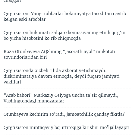
chaqqon
Qirg'iziston: Yangi rahbarlar hokimiyatga tasodifan qaytib
kelgan eski arboblar
Qirg'iziston hukumati xalqaro komissiyaning etnik qirg'in
bo'yicha hisobotini ko'rib chiqmoqda
Roza Otunbayeva AQShning "Jasoratli ayol" mukofoti
sovrindorlaridan biri
Qirg'izistonda o'zbek tilida axborot yetishmaydi,
diskriminatsiya davom etmoqda, deydi fuqaro jamiyati
vakillari
"Arab bahori" Markaziy Osiyoga uncha ta'sir qilmaydi,
Vashingtondagi munozaralar
Otunbayeva kechirim so'radi, jamoatchilik qanday fikrda?
Qirg’iziston mintaqaviy boj ittifoqiga kirishni mo’ljallayapti