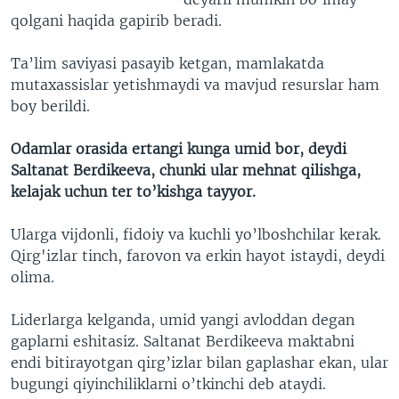
qolgani haqida gapirib beradi.
Ta’lim saviyasi pasayib ketgan, mamlakatda
mutaxassislar yetishmaydi va mavjud resurslar ham
boy berildi.
Odamlar orasida ertangi kunga umid bor, deydi
Saltanat Berdikeeva, chunki ular mehnat qilishga,
kelajak uchun ter to’kishga tayyor.
Ularga vijdonli, fidoiy va kuchli yo’lboshchilar kerak.
Qirg'izlar tinch, farovon va erkin hayot istaydi, deydi
olima.
Liderlarga kelganda, umid yangi avloddan degan
gaplarni eshitasiz. Saltanat Berdikeeva maktabni
endi bitirayotgan qirg’izlar bilan gaplashar ekan, ular
bugungi qiyinchiliklarni o’tkinchi deb ataydi.