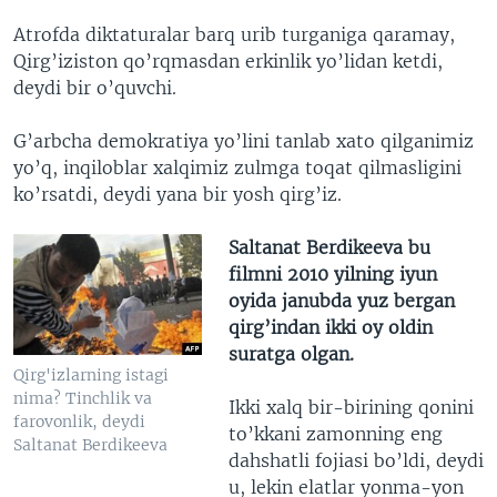
Atrofda diktaturalar barq urib turganiga qaramay,
Qirg’iziston qo’rqmasdan erkinlik yo’lidan ketdi,
deydi bir o’quvchi.
G’arbcha demokratiya yo’lini tanlab xato qilganimiz
yo’q, inqiloblar xalqimiz zulmga toqat qilmasligini
ko’rsatdi, deydi yana bir yosh qirg’iz.
Saltanat Berdikeeva bu
filmni 2010 yilning iyun
oyida janubda yuz bergan
qirg’indan ikki oy oldin
suratga olgan.
Qirg'izlarning istagi
nima? Tinchlik va
Ikki xalq bir-birining qonini
farovonlik, deydi
to’kkani zamonning eng
Saltanat Berdikeeva
dahshatli fojiasi bo’ldi, deydi
u, lekin elatlar yonma-yon