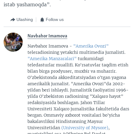
istab yashamoqda”.
Ulashing
Follow us
Navbahor Imamova
Navbahor Imamova -
"Amerika Ovozi"
teleradiosining yetakchi multimedia jurnalisti.
"Amerika Manzaralari"
turkumidagi
teledasturlar muallifi. Ko'rsatuvlar taqdim etish
bilan birga prodyuser, muxbir va muharrir.
O'zbekistonda akkreditatsiyadan o'tgan yagona
amerikalik jurnalist. "Amerika Ovozi"da 2002-
yildan beri ishlaydi. Jurnalistik faoliyatini 1996-
yilda O'zbekiston radiosining "Xalqaro hayot"
redaksiyasida boshlagan. Jahon Tillar
Universiteti Xalqaro jurnalistika fakultetida dars
bergan. Ommaviy axborot vositalari bo'yicha
bakalavrlikni Hindistonning Maysur
Universitetidan
(University of Mysore)
,
magistrlikni esa AQShning Bol Davlat