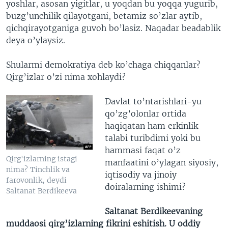
yoshlar, asosan yigitlar, u yoqdan bu yoqqa yugurib,
buzg’unchilik qilayotgani, betamiz so’zlar aytib,
qichqirayotganiga guvoh bo’lasiz. Naqadar beadablik
deya o’ylaysiz.
Shularmi demokratiya deb ko’chaga chiqqanlar?
Qirg’izlar o’zi nima xohlaydi?
Davlat to’ntarishlari-yu
qo’zg’olonlar ortida
haqiqatan ham erkinlik
talabi turibdimi yoki bu
hammasi faqat o’z
Qirg'izlarning istagi
manfaatini o’ylagan siyosiy,
nima? Tinchlik va
iqtisodiy va jinoiy
farovonlik, deydi
doiralarning ishimi?
Saltanat Berdikeeva
Saltanat Berdikeevaning
muddaosi qirg’izlarning fikrini eshitish. U oddiy