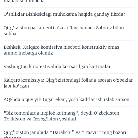
madad so'ramoqda
O'shliklar Bishkekdagi muhokama haqida qanday fikrda?
Qirg'iziston parlamenti a'zosi Ravshanbek Sobirov bilan
suhbat
Bishkek: Xalqaro komissiya hisoboti konstruktiv emas,
ammo inobatga olamiz
Vashington kinofestivalida ko'rsatilgan kartinalar
Xalqaro komissiya: Qirg'izistondagi fojiada asosan o'zbeklar
jabr ko'rgan
AQShda o'quv yili tugar ekan, yosh kadrlar ish izlab sarson
"Biz tomonlarda inqilob kutmang", deydi O'zbekiston,
Tojikiston va Qozog'iston yoshlari
Qirg’iziston janubida “Darakchi” va “Tasvir” ning bozori