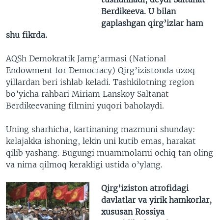
Berdikeeva. U bilan
gaplashgan qirg’izlar ham
shu fikrda.
AQSh Demokratik Jamg’armasi (National
Endowment for Democracy) Qirg’izistonda uzoq
yillardan beri ishlab keladi. Tashkilotning region
bo’yicha rahbari Miriam Lanskoy Saltanat
Berdikeevaning filmini yuqori baholaydi.
Uning sharhicha, kartinaning mazmuni shunday:
kelajakka ishoning, lekin uni kutib emas, harakat
qilib yashang. Bugungi muammolarni ochiq tan oling
va nima qilmoq kerakligi ustida o’ylang.
Qirg’iziston atrofidagi
davlatlar va yirik hamkorlar,
xususan Rossiya