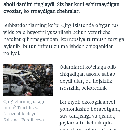
aholi dardini tinglaydi. Siz har kuni eshitmaydigan
ovozlar, ko’rmaydigan chehralar.
Suhbatdoshlarning ko’pi Qirg’izistonda o’tgan 20
yilda xalq hayotini yaxshilash uchun yetarlicha
harakat qilinmaganidan, korrupsiya turmush tarziga
aylanib, butun infratuzulma ishdan chiqqanidan
noliydi.
Odamlarni ko’chaga olib
chiqadigan asosiy sabab,
deydi ular, bu ilojsizlik,
ishsizlik, bekorchilik.
Bir ziyoli ekologik ahvol
Qirg'izlarning istagi
nima? Tinchlik va
yomonlashib borayotgani,
farovonlik, deydi
suv tanqisligi va qishloq
Saltanat Berdikeeva
joylarda tirikchilik qilish
deyarli mumkin bo’lmay