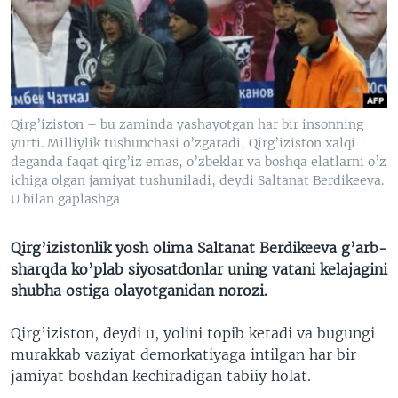
VIDEO
ODNOKLASSNIKI
XABARLAR SURATLARDA
TELEGRAM
TWITTER
SOUNDCLOUD
VOA
Qirg’iziston – bu zaminda yashayotgan har bir insonning
yurti. Milliylik tushunchasi o’zgaradi, Qirg’iziston xalqi
deganda faqat qirg’iz emas, o’zbeklar va boshqa elatlarni o’z
ichiga olgan jamiyat tushuniladi, deydi Saltanat Berdikeeva.
U bilan gaplashga
Qirg’izistonlik yosh olima Saltanat Berdikeeva g’arb-
sharqda ko’plab siyosatdonlar uning vatani kelajagini
shubha ostiga olayotganidan norozi.
Qirg’iziston, deydi u, yolini topib ketadi va bugungi
murakkab vaziyat demorkatiyaga intilgan har bir
jamiyat boshdan kechiradigan tabiiy holat.