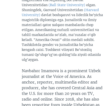
Universitetidan
(Ball State University)
olgan.
Shuningdek, Garvard Universitetidan
(Harvard
University)
davlat boshqaruvi va liderlik bo'yicha
magistrlik diplomiga ega. Jurnalistik va ilmiy
materiallari qator xalqaro manbalarda chop
etilgan. Amerikaning nufuzli universitetlari va
tahlil markazlarida so'zlab, ma'ruzalar o'qib
keladi. "Amerika Ovozi" oltin medali sohibi.
Tashkilotda gender va jurnalistika bo'yicha
kengash raisi. Toshkent viloyati Bo'stonliq
tumani Qo'shqo'rg'on qishlog'ida ziyoli oilasida
ulg'aygan.
Navbahor Imamova is a prominent Uzbek
journalist at the Voice of America. As
anchor, reporter, multimedia editor and
producer, she has covered Central Asia and
the U.S. for more than 20 years on TV,
radio and online. Since 2018, she has also
been reporting from inside Uzbekistan as