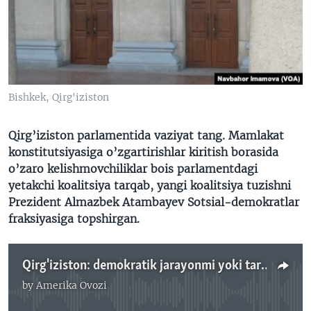
VIDEO
ODNOKLASSNIKI
XABARLAR SURATLARDA
TELEGRAM
TWITTER
SOUNDCLOUD
VOA
Bishkek, Qirg'iziston
Qirg’iziston parlamentida vaziyat tang. Mamlakat
konstitutsiyasiga o’zgartirishlar kiritish borasida
o’zaro kelishmovchiliklar bois parlamentdagi
yetakchi koalitsiya tarqab, yangi koalitsiya tuzishni
Prezident Almazbek Atambayev Sotsial-demokratlar
fraksiyasiga topshirgan.
Qirg'iziston: demokratik jarayonmi yoki tarqoqlik?
by
Amerika Ovozi
No media source currently available