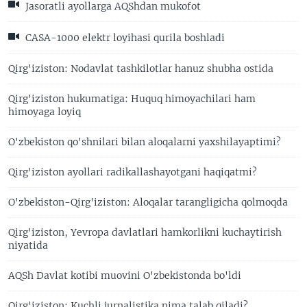
Jasoratli ayollarga AQShdan mukofot
CASA-1000 elektr loyihasi qurila boshladi
Qirg'iziston: Nodavlat tashkilotlar hanuz shubha ostida
Qirg'iziston hukumatiga: Huquq himoyachilari ham
himoyaga loyiq
O'zbekiston qo'shnilari bilan aloqalarni yaxshilayaptimi?
Qirg'iziston ayollari radikallashayotgani haqiqatmi?
O'zbekiston-Qirg'iziston: Aloqalar tarangligicha qolmoqda
Qirg'iziston, Yevropa davlatlari hamkorlikni kuchaytirish
niyatida
AQSh Davlat kotibi muovini O'zbekistonda bo'ldi
Qirg'iziston: Kuchli jurnalistika nima talab qiladi?