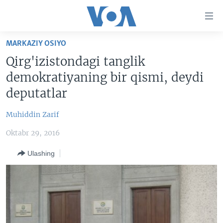
Bosh
sahifaga
boring
Boshiga
MARKAZIY OSIYO
qayting
BOSH SAHIFA
Qirg'izistondagi tanglik
Qidiruvga
AMERIKA
demokratiyaning bir qismi, deydi
o'ting
MARKAZIY OSIYO
deputatlar
XALQARO
Muhiddin Zarif
VATANDOSHLAR
Oktabr 29, 2016
MULTIMEDIA
Ulashing
IJTIMOIY TARMOQLAR
AMERIKA MANZARALARI
INGLIZ TILI DARSLARI
XALQARO HAYOT
FACEBOOK
EDITORIAL
VASHINGTON CHOYXONASI
YOUTUBE
MOBIL-SALOM!
INSTAGRAM
Learning English