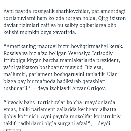
Ayni paytda rossiyalik sharhlovchilar, parlamentdagi
tortishuvlarni ham ko’zda tutgan holda, Qirg’iziston
davlat tizimlari zaif va bu salbiy oqibatlarga olib
kelishi mumkin deya xavotirda.
“Amerikaning maqtovi bizni hovliqtirmasligi kerak.
Rossiya va biz a’zo bo’lgan Yevrosiyo Iqtisodiy
Ittifoqiga kirgan barcha mamlakatlarda prezident,
ya'ni yakkaxon boshqaruv mavjud. Biz esa,
ma’lumki, parlament boshqaruvini tanladik. Ular
bizga qay bir ma’noda hadiksirab qarashlari
tushunarli”, - deya izohlaydi Anvar Ortiqov.
“Siyosiy bahs-tortishuvlar ko’cha-maydonlarda
emas, balki parlament zallarida kechgani albatta
ijobiy ko’rinish. Ayni paytda muxolifat konstruktiv
taklif-tadbirlarni olg’a surgani afzal”, - deydi
Ortiqov.