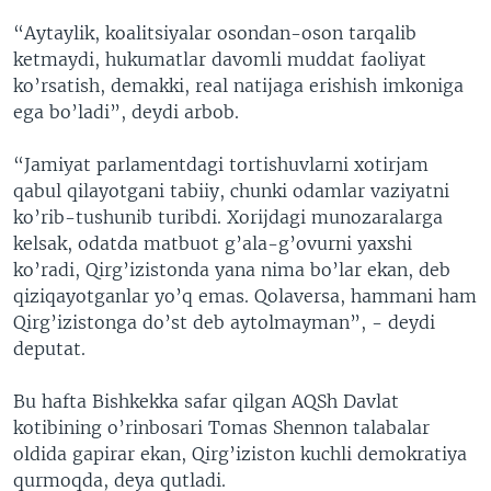
“Aytaylik, koalitsiyalar osondan-oson tarqalib
ketmaydi, hukumatlar davomli muddat faoliyat
ko’rsatish, demakki, real natijaga erishish imkoniga
ega bo’ladi”, deydi arbob.
“Jamiyat parlamentdagi tortishuvlarni xotirjam
qabul qilayotgani tabiiy, chunki odamlar vaziyatni
ko’rib-tushunib turibdi. Xorijdagi munozaralarga
kelsak, odatda matbuot g’ala-g’ovurni yaxshi
ko’radi, Qirg’izistonda yana nima bo’lar ekan, deb
qiziqayotganlar yo’q emas. Qolaversa, hammani ham
Qirg’izistonga do’st deb aytolmayman”, - deydi
deputat.
Bu hafta Bishkekka safar qilgan AQSh Davlat
kotibining o’rinbosari Tomas Shennon talabalar
oldida gapirar ekan, Qirg’iziston kuchli demokratiya
qurmoqda, deya qutladi.