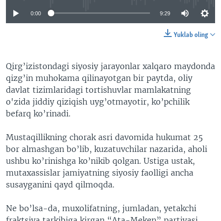
0:00
9:29
Yuklab oling
Qirg’izistondagi siyosiy jarayonlar xalqaro maydonda
qizg’in muhokama qilinayotgan bir paytda, oliy
davlat tizimlaridagi tortishuvlar mamlakatning
o'zida jiddiy qiziqish uyg’otmayotir, ko’pchilik
befarq ko’rinadi.
Mustaqillikning chorak asri davomida hukumat 25
bor almashgan bo’lib, kuzatuvchilar nazarida, aholi
ushbu ko’rinishga ko’nikib qolgan. Ustiga ustak,
mutaxassislar jamiyatning siyosiy faolligi ancha
susayganini qayd qilmoqda.
Ne bo’lsa-da, muxolifatning, jumladan, yetakchi
fraktsiya tarkibiga kirgan “Ata-Meken” partiyasi