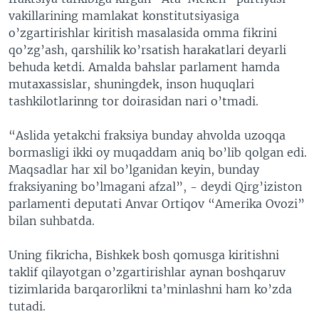
vakillarining mamlakat konstitutsiyasiga
o’zgartirishlar kiritish masalasida omma fikrini
qo’zg’ash, qarshilik ko’rsatish harakatlari deyarli
behuda ketdi. Amalda bahslar parlament hamda
mutaxassislar, shuningdek, inson huquqlari
tashkilotlarinng tor doirasidan nari o’tmadi.
“Aslida yetakchi fraksiya bunday ahvolda uzoqqa
bormasligi ikki oy muqaddam aniq bo’lib qolgan edi.
Maqsadlar har xil bo’lganidan keyin, bunday
fraksiyaning bo’lmagani afzal”, - deydi Qirg’iziston
parlamenti deputati Anvar Ortiqov “Amerika Ovozi”
bilan suhbatda.
Uning fikricha, Bishkek bosh qomusga kiritishni
taklif qilayotgan o’zgartirishlar aynan boshqaruv
tizimlarida barqarorlikni ta’minlashni ham ko’zda
tutadi.