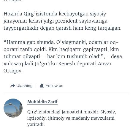
Hozirda Qirg’izistonda kechayotgan siyosiy
jarayonlar kelasi yilgi prezident saylovlariga
tayyorgarlikdir degan qarash ham keng tarqalgan.
“Hamma gap shunda. O’ylaymanki, odamlar oq-
qorani tanib qoldi. Kim haqiqatni gapiryapti, kim
tuhmat qilyapti – har kim tushunib oladi”, - deya
xulosa qiladi Jo’go’rku Kenesh deputati Anvar
Ortiqov.
Ulashing
Follow us
Muhiddin Zarif
Qirg'izistondagi jamoatchi muxbir. Siyosiy,
iqtisodiy, ijtimoiy va madaniy mavzularni
yoritadi.