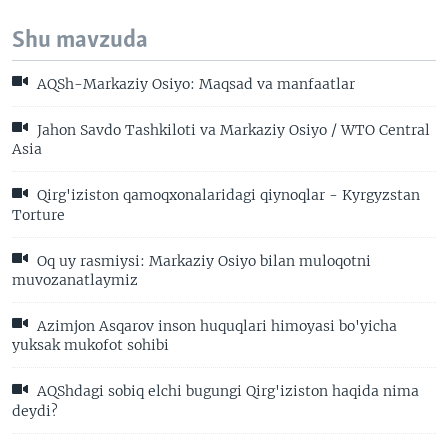
Shu mavzuda
AQSh-Markaziy Osiyo: Maqsad va manfaatlar
Jahon Savdo Tashkiloti va Markaziy Osiyo / WTO Central
Asia
Qirg'iziston qamoqxonalaridagi qiynoqlar - Kyrgyzstan
Torture
Oq uy rasmiysi: Markaziy Osiyo bilan muloqotni
muvozanatlaymiz
Azimjon Asqarov inson huquqlari himoyasi bo'yicha
yuksak mukofot sohibi
AQShdagi sobiq elchi bugungi Qirg'iziston haqida nima
deydi?