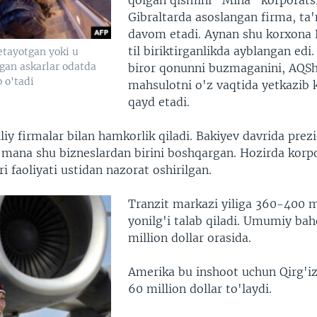
qolgan qismini "Mina" korporatsi
Gibraltarda asoslangan firma, ta
davom etadi. Aynan shu korxona 
til biriktirganlikda ayblangan ed
etayotgan yoki u
gan askarlar odatda
biror qonunni buzmaganini, AQShg
 o'tadi
mahsulotni o'z vaqtida yetkazib 
qayd etadi.
iy firmalar bilan hamkorlik qiladi. Bakiyev davrida prez
 mana shu bizneslardan birini boshqargan. Hozirda korpo
ri faoliyati ustidan nazorat oshirilgan.
Tranzit markazi yiliga 360-400 
yonilg'i talab qiladi. Umumiy ba
million dollar orasida.
Amerika bu inshoot uchun Qirg'iz
60 million dollar to'laydi.