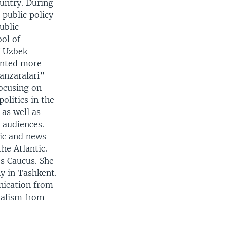
ountry. During
public policy
ublic
ol of
f Uzbek
ented more
anzaralari”
focusing on
politics in the
 as well as
r audiences.
mic and news
the Atlantic.
s Caucus. She
y in Tashkent.
nication from
nalism from