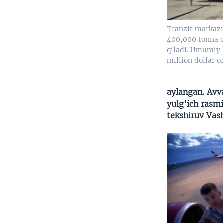
Tranzit markazi
400,000 tonna or
qiladi. Umumiy
million dollar o
aylangan. Avv
yulg'ich rasm
tekshiruv Vas