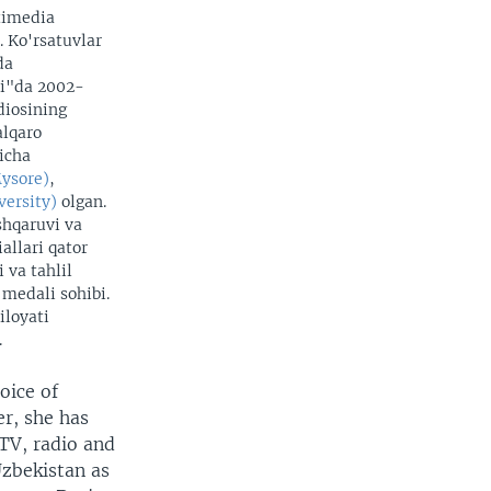
timedia
. Ko'rsatuvlar
da
zi"da 2002-
adiosining
alqaro
yicha
Mysore)
,
versity)
olgan.
shqaruvi va
allari qator
 va tahlil
 medali sohibi.
iloyati
.
oice of
r, she has
 TV, radio and
Uzbekistan as