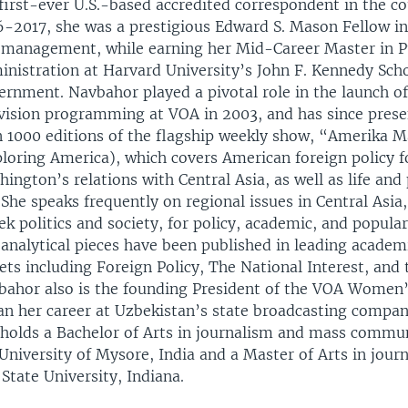
first-ever U.S.-based accredited correspondent in the c
-2017, she was a prestigious Edward S. Mason Fellow in 
 management, while earning her Mid-Career Master in P
nistration at Harvard University’s John F. Kennedy Scho
ernment. Navbahor played a pivotal role in the launch o
evision programming at VOA in 2003, and has since pres
n 1000 editions of the flagship weekly show, “Amerika M
loring America), which covers American foreign policy 
ington’s relations with Central Asia, as well as life and 
 She speaks frequently on regional issues in Central Asia,
k politics and society, for policy, academic, and popula
analytical pieces have been published in leading acade
ets including Foreign Policy, The National Interest, and 
bahor also is the founding President of the VOA Women’
an her career at Uzbekistan’s state broadcasting compan
 holds a Bachelor of Arts in journalism and mass commu
University of Mysore, India and a Master of Arts in jour
 State University, Indiana.