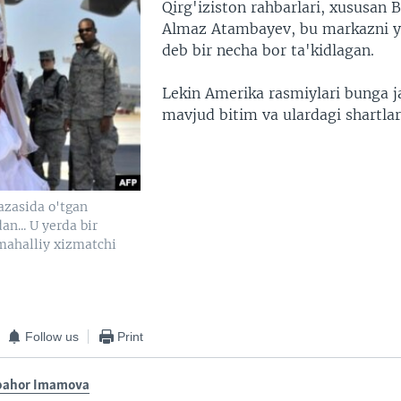
Qirg'iziston rahbarlari, xususan 
Almaz Atambayev, bu markazni y
deb bir necha bor ta'kidlagan.
Lekin Amerika rasmiylari bunga j
mavjud bitim va ulardagi shartlarn
azasida o'tgan
n... U yerda bir
mahalliy xizmatchi
Follow us
Print
bahor Imamova