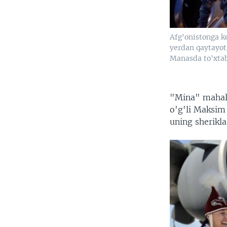
Afg'onistonga k
yerdan qaytayot
Manasda to'xtab
"Mina" mahall
o'g'li Maksim
uning sherikla