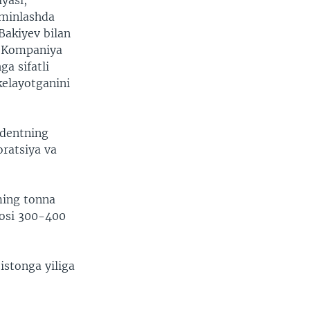
yasi,
'minlashda
Bakiyev bilan
i. Kompaniya
a sifatli
kelayotganini
identning
ratsiya va
ming tonna
hosi 300-400
istonga yiliga