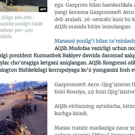
ega. Gazprom bilan hamkorlikda 
yangi korxona Gazpromneft Aero-
 yiliga 360,000-
deb ataladi. 26-sentabr kuni bu 
asida yonilg'i talab
AQSh orasida bitim imzolangan.
 bahosi 300-400
rasida.
Manasni yonilg'i bilan ta'minlash
AQSh Mudofaa vazirligi uchun no
algi prezident Kurmanbek Bakiyev davrida daromad xal
iylar cho'ntagiga ketgani aniqlangan. AQSh Kongressi ol
hington Bishkekdagi korrupsiyaga ko'z yumganini fosh e
Gazpromneft Aero-Qirg'iziston f
foizi Rossiya, 49 foizi Qirg'iziston
AQSh elchisining aytishicha, biti
kuchga kiradi.
Manas tranzit markaziga zarur yo