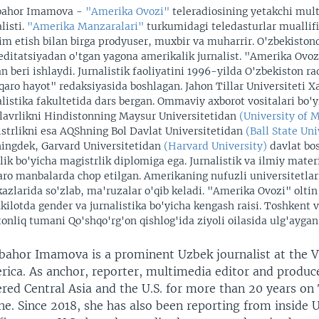
bahor Imamova -
"Amerika Ovozi"
teleradiosining yetakchi mul
listi.
"Amerika Manzaralari"
turkumidagi teledasturlar muallifi
im etish bilan birga prodyuser, muxbir va muharrir. O'zbekiston
editatsiyadan o'tgan yagona amerikalik jurnalist. "Amerika Ovo
an beri ishlaydi. Jurnalistik faoliyatini 1996-yilda O'zbekiston r
qaro hayot" redaksiyasida boshlagan. Jahon Tillar Universiteti X
alistika fakultetida dars bergan. Ommaviy axborot vositalari bo'
lavrlikni Hindistonning Maysur Universitetidan
(University of 
strlikni esa AQShning Bol Davlat Universitetidan
(Ball State Uni
ingdek, Garvard Universitetidan
(Harvard University)
davlat bo
rlik bo'yicha magistrlik diplomiga ega. Jurnalistik va ilmiy materi
aro manbalarda chop etilgan. Amerikaning nufuzli universitetlari
azlarida so'zlab, ma'ruzalar o'qib keladi. "Amerika Ovozi" oltin
kilotda gender va jurnalistika bo'yicha kengash raisi. Toshkent v
tonliq tumani Qo'shqo'rg'on qishlog'ida ziyoli oilasida ulg'aygan
bahor Imamova is a prominent Uzbek journalist at the V
ica. As anchor, reporter, multimedia editor and produce
red Central Asia and the U.S. for more than 20 years on
ne. Since 2018, she has also been reporting from inside 