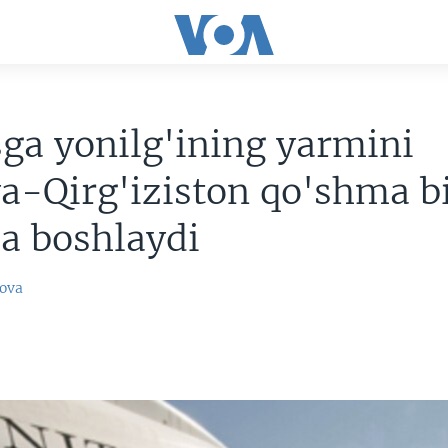
ga yonilg'ining yarmini
a-Qirg'iziston qo'shma b
a boshlaydi
ova