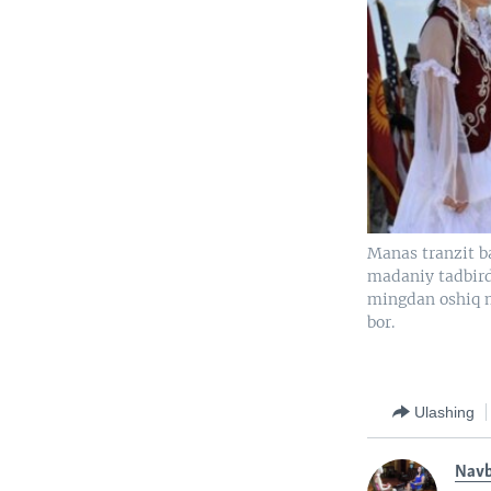
Manas tranzit b
madaniy tadbirda
mingdan oshiq 
bor.
Ulashing
Nav