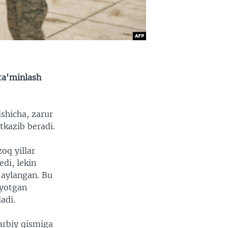
 ta'minlash
shicha, zarur
tkazib beradi.
oq yillar
di, lekin
 aylangan. Bu
ayotgan
adi.
arbiy qismiga