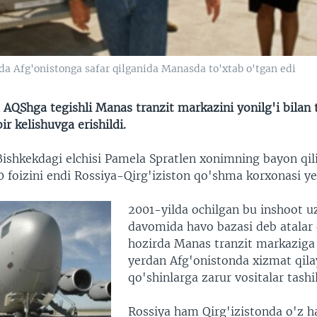
a Afg'onistonga safar qilganida Manasda to'xtab o'tgan edi
 AQShga tegishli Manas tranzit markazini yonilg'i bilan
ir kelishuvga erishildi.
ishkekdagi elchisi Pamela Spratlen xonimning bayon qili
0 foizini endi Rossiya-Qirg'iziston qo'shma korxonasi ye
2001-yilda ochilgan bu inshoot uz
davomida havo bazasi deb atalar e
hozirda Manas tranzit markaziga
yerdan Afg'onistonda xizmat qil
qo'shinlarga zarur vositalar tashil
Rossiya ham Qirg'izistonda o'z h