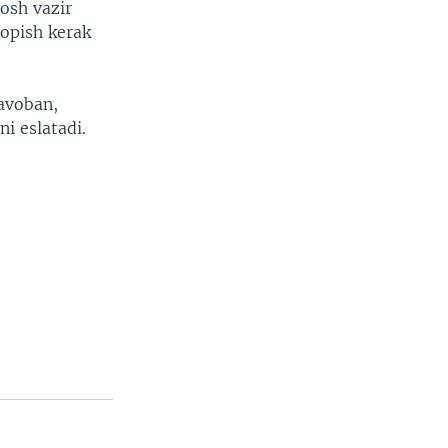
Bosh vazir
opish kerak
avoban,
i eslatadi.