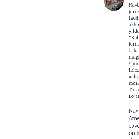
Nav
jurna
taqd
akkr
yild
"Xal
jurn
baka
magi
Shun
lide
xalq
mark
Tash
Bo's
Nav
Amer
cove
onli