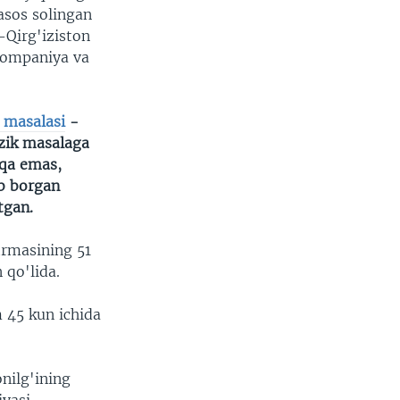
asos solingan
Qirg'iziston
kompaniya va
 masalasi
-
zik masalaga
qqa emas,
ib borgan
tgan.
irmasining 51
 qo'lida.
m 45 kun ichida
nilg'ining