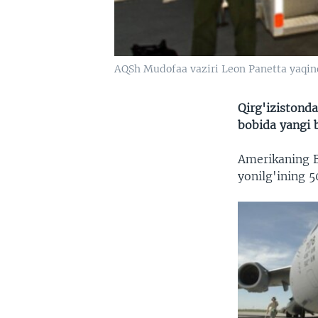
AQSh Mudofaa vaziri Leon Panetta yaqind
Qirg'izistonda
bobida yangi b
Amerikaning B
yonilg'ining 5