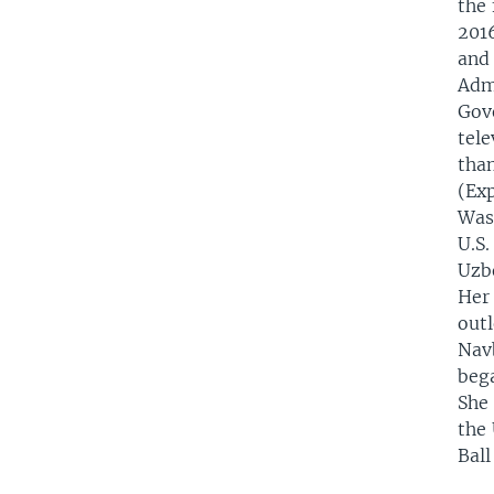
the 
2016
and
Admi
Gov
tel
tha
(Exp
Wash
U.S.
Uzbe
Her 
outl
Nav
beg
She
the 
Ball