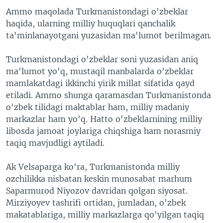
Ammo maqolada Turkmanistondagi o'zbeklar
haqida, ularning milliy huquqlari qanchalik
ta'minlanayotgani yuzasidan ma'lumot berilmagan.
Turkmanistondagi o'zbeklar soni yuzasidan aniq
ma'lumot yo'q, mustaqil manbalarda o'zbeklar
mamlakatdagi ikkinchi yirik millat sifatida qayd
etiladi. Ammo shunga qaramasdan Turkmanistonda
o'zbek tilidagi maktablar ham, milliy madaniy
markazlar ham yo'q. Hatto o'zbeklarnining milliy
libosda jamoat joylariga chiqshiga ham norasmiy
taqiq mavjudligi aytiladi.
Ak Velsaparga ko'ra, Turkmanistonda milliy
ozchilikka nisbatan keskin munosabat marhum
Saparmurod Niyozov davridan qolgan siyosat.
Mirziyoyev tashrifi ortidan, jumladan, o'zbek
makatablariga, milliy markazlarga qo'yilgan taqiq