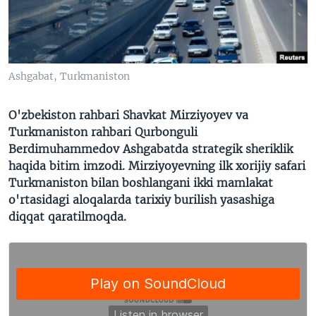
VIDEO
ODNOKLASSNIKI
XABARLAR SURATLARDA
TELEGRAM
TWITTER
Ashgabat, Turkmaniston
SOUNDCLOUD
VOA
O'zbekiston rahbari Shavkat Mirziyoyev va
Turkmaniston rahbari Qurbonguli
Berdimuhammedov Ashgabatda strategik sheriklik
haqida bitim imzodi. Mirziyoyevning ilk xorijiy safari
Turkmaniston bilan boshlangani ikki mamlakat
o'rtasidagi aloqalarda tarixiy burilish yasashiga
diqqat qaratilmoqda.