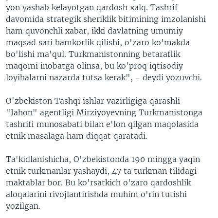
yon yashab kelayotgan qardosh xalq. Tashrif
davomida strategik sheriklik bitimining imzolanishi
ham quvonchli xabar, ikki davlatning umumiy
maqsad sari hamkorlik qilishi, o'zaro ko'makda
bo'lishi ma'qul. Turkmanistonning betaraflik
maqomi inobatga olinsa, bu ko'proq iqtisodiy
loyihalarni nazarda tutsa kerak", - deydi yozuvchi.
O'zbekiston Tashqi ishlar vazirligiga qarashli
"Jahon" agentligi Mirziyoyevning Turkmanistonga
tashrifi munosabati bilan e'lon qilgan maqolasida
etnik masalaga ham diqqat qaratadi.
Ta'kidlanishicha, O'zbekistonda 190 mingga yaqin
etnik turkmanlar yashaydi, 47 ta turkman tilidagi
maktablar bor. Bu ko'rsatkich o'zaro qardoshlik
aloqalarini rivojlantirishda muhim o'rin tutishi
yozilgan.