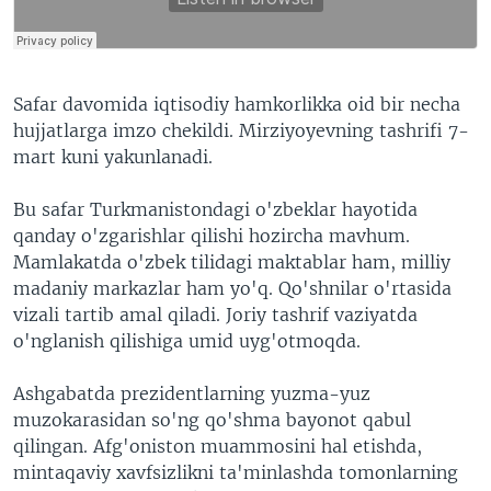
Safar davomida iqtisodiy hamkorlikka oid bir necha
hujjatlarga imzo chekildi. Mirziyoyevning tashrifi 7-
mart kuni yakunlanadi.
Bu safar Turkmanistondagi o'zbeklar hayotida
qanday o'zgarishlar qilishi hozircha mavhum.
Mamlakatda o'zbek tilidagi maktablar ham, milliy
madaniy markazlar ham yo'q. Qo'shnilar o'rtasida
vizali tartib amal qiladi. Joriy tashrif vaziyatda
o'nglanish qilishiga umid uyg'otmoqda.
Ashgabatda prezidentlarning yuzma-yuz
muzokarasidan so'ng qo'shma bayonot qabul
qilingan. Afg'oniston muammosini hal etishda,
mintaqaviy xavfsizlikni ta'minlashda tomonlarning