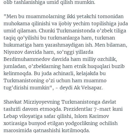
olib tashlanishiga umid qilish mumkin.
"Men bu muammolarning ikki yetakchi tomonidan
muhokama qilinishi va ijobiy yechim topilishiga juda
umid qilaman. Chunki Turkmanistonda o'zbek tiliga
taqiq qo'yilishi bu turkmanlarga ham, turkman
hukumatiga ham yarashmaydigan ish. Men bilaman,
Niyozov davrida ham, so'nggi yillarda
Berdimuhammedov davrida ham milliy ozchilik,
jumladan, o'zbeklarning ham etnik huquqlari buzib
kelinmoqda. Bu juda achinarli, kelajakda bu
Turkmanistoning o'zi uchun ham muammo
tug'dirishi mumkin“, - deydi Ak Velsapar.
Shavkat Mirziyoyevning Turkmanistonga davlat
tashrifi davom etmoqda. Prezidentlar 7-mart kuni
Lebap viloyatiga safar qilishi, Islom Karimov
xotirasiga bunyod etilgan yodgorlikning ochilish
marosimida qatnashishi kutilmoqda.