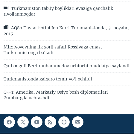
Turkmaniston tabiiy boyliklari evaziga qanchalik
rivojlanmoqda?
AQSh Davlat kotibi Jon Kerri Turkmanistonda, 3-noyabr,
2015
Mirziyoyevning ilk xorij safari Rossiyaga emas,
Turkmanistonga bo'ladi
Qurbonguli Berdimuhammedov uchinchi muddatga saylandi
Turkmanistonda xalqaro temir yo'l ochildi
C5+1: Amerika, Markaziy Osiyo bosh diplomatilari
Gamburgda uchrashdi