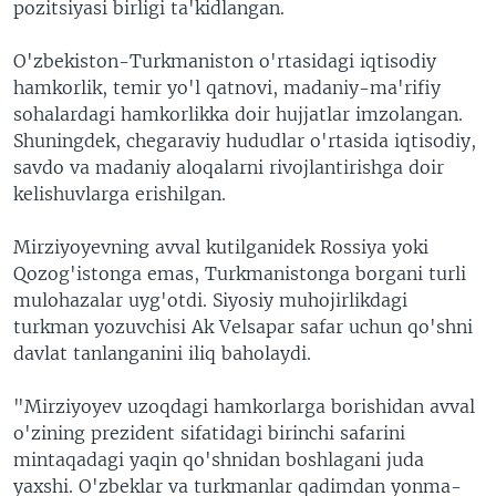
pozitsiyasi birligi ta'kidlangan.
O'zbekiston-Turkmaniston o'rtasidagi iqtisodiy
hamkorlik, temir yo'l qatnovi, madaniy-ma'rifiy
sohalardagi hamkorlikka doir hujjatlar imzolangan.
Shuningdek, chegaraviy hududlar o'rtasida iqtisodiy,
savdo va madaniy aloqalarni rivojlantirishga doir
kelishuvlarga erishilgan.
Mirziyoyevning avval kutilganidek Rossiya yoki
Qozog'istonga emas, Turkmanistonga borgani turli
mulohazalar uyg'otdi. Siyosiy muhojirlikdagi
turkman yozuvchisi Ak Velsapar safar uchun qo'shni
davlat tanlanganini iliq baholaydi.
"Mirziyoyev uzoqdagi hamkorlarga borishidan avval
o'zining prezident sifatidagi birinchi safarini
mintaqadagi yaqin qo'shnidan boshlagani juda
yaxshi. O'zbeklar va turkmanlar qadimdan yonma-