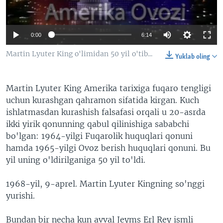
VIDEO
ODNOKLASSNIKI
XABARLAR SURATLARDA
TELEGRAM
0:00
6:14
TWITTER
Martin Lyuter King o'limidan 50 yil o'tib...
Yuklab oling
SOUNDCLOUD
VOA
Martin Lyuter King Amerika tarixiga fuqaro tengligi
uchun kurashgan qahramon sifatida kirgan. Kuch
ishlatmasdan kurashish falsafasi orqali u 20-asrda
ikki yirik qonunning qabul qilinishiga sababchi
bo'lgan: 1964-yilgi Fuqarolik huquqlari qonuni
hamda 1965-yilgi Ovoz berish huquqlari qonuni. Bu
yil uning o'ldirilganiga 50 yil to'ldi.
1968-yil, 9-aprel. Martin Lyuter Kingning so'nggi
yurishi.
Bundan bir necha kun avval Jeyms Erl Rey ismli