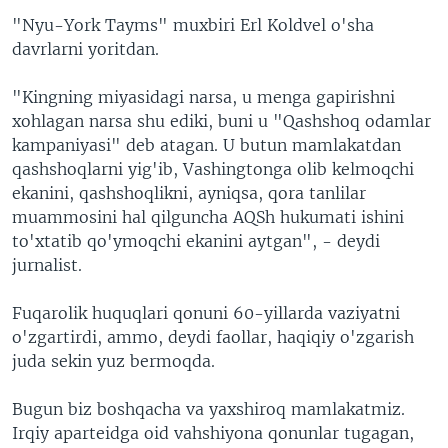
"Nyu-York Tayms" muxbiri Erl Koldvel o'sha
davrlarni yoritdan.
"Kingning miyasidagi narsa, u menga gapirishni
xohlagan narsa shu ediki, buni u "Qashshoq odamlar
kampaniyasi" deb atagan. U butun mamlakatdan
qashshoqlarni yig'ib, Vashingtonga olib kelmoqchi
ekanini, qashshoqlikni, ayniqsa, qora tanlilar
muammosini hal qilguncha AQSh hukumati ishini
to'xtatib qo'ymoqchi ekanini aytgan", - deydi
jurnalist.
Fuqarolik huquqlari qonuni 60-yillarda vaziyatni
o'zgartirdi, ammo, deydi faollar, haqiqiy o'zgarish
juda sekin yuz bermoqda.
Bugun biz boshqacha va yaxshiroq mamlakatmiz.
Irqiy aparteidga oid vahshiyona qonunlar tugagan,