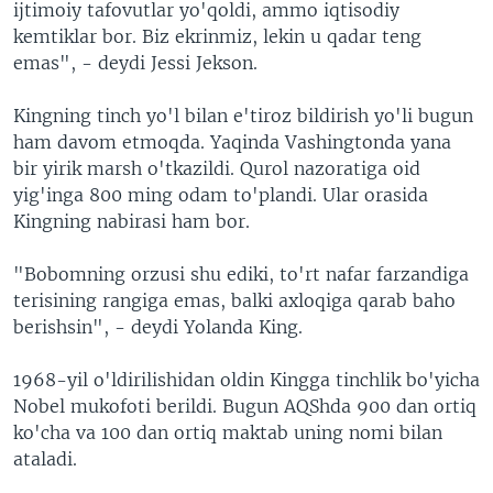
ijtimoiy tafovutlar yo'qoldi, ammo iqtisodiy
kemtiklar bor. Biz ekrinmiz, lekin u qadar teng
emas", - deydi Jessi Jekson.
Kingning tinch yo'l bilan e'tiroz bildirish yo'li bugun
ham davom etmoqda. Yaqinda Vashingtonda yana
bir yirik marsh o'tkazildi. Qurol nazoratiga oid
yig'inga 800 ming odam to'plandi. Ular orasida
Kingning nabirasi ham bor.
"Bobomning orzusi shu ediki, to'rt nafar farzandiga
terisining rangiga emas, balki axloqiga qarab baho
berishsin", - deydi Yolanda King.
1968-yil o'ldirilishidan oldin Kingga tinchlik bo'yicha
Nobel mukofoti berildi. Bugun AQShda 900 dan ortiq
ko'cha va 100 dan ortiq maktab uning nomi bilan
ataladi.