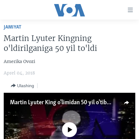
Bosh
sahifaga
boring
Boshiga
JAMIYAT
qayting
BOSH SAHIFA
Martin Lyuter Kingning
Qidiruvga
AMERIKA
o'ldirilganiga 50 yil to'ldi
o'ting
MARKAZIY OSIYO
Amerika Ovozi
XALQARO
Aprel 04, 2018
VATANDOSHLAR
Ulashing
MULTIMEDIA
IJTIMOIY TARMOQLAR
AMERIKA MANZARALARI
Martin Lyuter King o'limidan 50 yil o'tib...
INGLIZ TILI DARSLARI
XALQARO HAYOT
FACEBOOK
EDITORIAL
VASHINGTON CHOYXONASI
YOUTUBE
No media source currently available
MOBIL-SALOM!
INSTAGRAM
Learning English