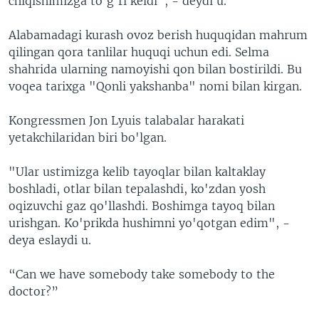
chiqishimizga to'g'ri keldi", - deydi u.
Alabamadagi kurash ovoz berish huquqidan mahrum
qilingan qora tanlilar huquqi uchun edi. Selma
shahrida ularning namoyishi qon bilan bostirildi. Bu
voqea tarixga "Qonli yakshanba" nomi bilan kirgan.
Kongressmen Jon Lyuis talabalar harakati
yetakchilaridan biri bo'lgan.
"Ular ustimizga kelib tayoqlar bilan kaltaklay
boshladi, otlar bilan tepalashdi, ko'zdan yosh
oqizuvchi gaz qo'llashdi. Boshimga tayoq bilan
urishgan. Ko'prikda hushimni yo'qotgan edim", -
deya eslaydi u.
“Can we have somebody take somebody to the
doctor?”