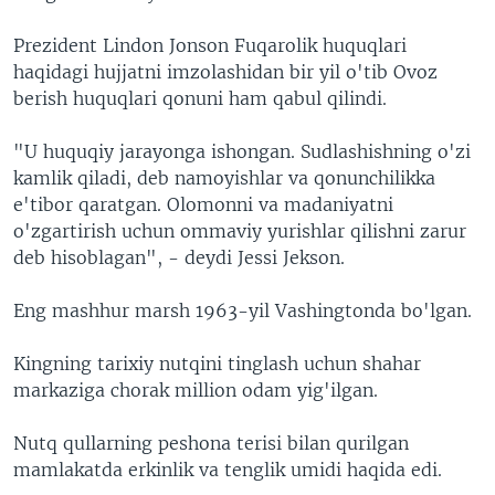
Prezident Lindon Jonson Fuqarolik huquqlari
haqidagi hujjatni imzolashidan bir yil o'tib Ovoz
berish huquqlari qonuni ham qabul qilindi.
"U huquqiy jarayonga ishongan. Sudlashishning o'zi
kamlik qiladi, deb namoyishlar va qonunchilikka
e'tibor qaratgan. Olomonni va madaniyatni
o'zgartirish uchun ommaviy yurishlar qilishni zarur
deb hisoblagan", - deydi Jessi Jekson.
Eng mashhur marsh 1963-yil Vashingtonda bo'lgan.
Kingning tarixiy nutqini tinglash uchun shahar
markaziga chorak million odam yig'ilgan.
Nutq qullarning peshona terisi bilan qurilgan
mamlakatda erkinlik va tenglik umidi haqida edi.