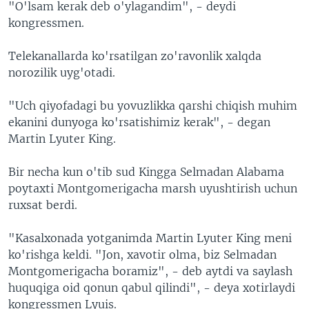
"O'lsam kerak deb o'ylagandim", - deydi
kongressmen.
Telekanallarda ko'rsatilgan zo'ravonlik xalqda
norozilik uyg'otadi.
"Uch qiyofadagi bu yovuzlikka qarshi chiqish muhim
ekanini dunyoga ko'rsatishimiz kerak", - degan
Martin Lyuter King.
Bir necha kun o'tib sud Kingga Selmadan Alabama
poytaxti Montgomerigacha marsh uyushtirish uchun
ruxsat berdi.
"Kasalxonada yotganimda Martin Lyuter King meni
ko'rishga keldi. "Jon, xavotir olma, biz Selmadan
Montgomerigacha boramiz", - deb aytdi va saylash
huquqiga oid qonun qabul qilindi", - deya xotirlaydi
kongressmen Lyuis.