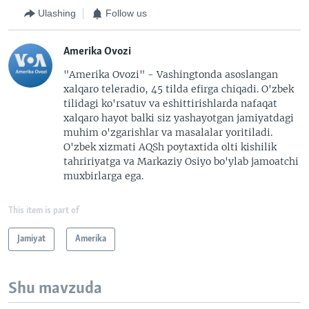
Ulashing
Follow us
Amerika Ovozi
"Amerika Ovozi" - Vashingtonda asoslangan
xalqaro teleradio, 45 tilda efirga chiqadi. O'zbek
tilidagi ko'rsatuv va eshittirishlarda nafaqat
xalqaro hayot balki siz yashayotgan jamiyatdagi
muhim o'zgarishlar va masalalar yoritiladi.
O'zbek xizmati AQSh poytaxtida olti kishilik
tahririyatga va Markaziy Osiyo bo'ylab jamoatchi
muxbirlarga ega.
This item is part of
Jamiyat
Amerika
Shu mavzuda