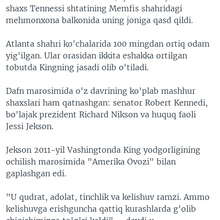
shaxs Tennessi shtatining Memfis shahridagi
mehmonxona balkonida uning joniga qasd qildi.
Atlanta shahri ko'chalarida 100 mingdan ortiq odam
yig'ilgan. Ular orasidan ikkita eshakka ortilgan
tobutda Kingning jasadi olib o'tiladi.
Dafn marosimida o'z davrining ko'plab mashhur
shaxslari ham qatnashgan: senator Robert Kennedi,
bo'lajak prezident Richard Nikson va huquq faoli
Jessi Jekson.
Jekson 2011-yil Vashingtonda King yodgorligining
ochilish marosimida "Amerika Ovozi" bilan
gaplashgan edi.
"U qudrat, adolat, tinchlik va kelishuv ramzi. Ammo
kelishuvga erishguncha qattiq kurashlarda g'olib