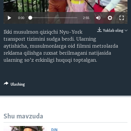
VIDEO
ODNOKLASSNIKI
XABARLAR SURATLARDA
TELEGRAM
0:00
2:55
TWITTER
Yuklab oling
Ikki musulmon qiziqchi Nyu-York
SOUNDCLOUD
VOA
transport tizimini sudga berdi. Ularning
aytishicha, musulmonlarga oid filmni metrolarda
reklama qilishga ruxsat berilmagani natijasida
ularning so’z erkinligi huquqi toptalgan.
Ulashing
Shu mavzuda
DIN