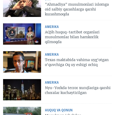
"Ahmadiya" musulmonlari islomga
oid salbiy qarashlarga qarshi
kurashmoqda
AMERIKA
AQSh huquq-tartibot organlari
musulmonlar bilan hamkorlik
qilmoqda
AMERIKA
Texas maktabida vahima uyg'otgan
o'quvchiga Oq uy eshigi ochiq
AMERIKA
Nyu-Yorkda terror xurujlariga qarshi
choralar kuchaytirilgan
HUQUQ VA QONUN