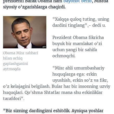
prezidenti Barak Obama ham
bayonot berib
, Misrda
siyosiy o'zgarishlarga chaqirdi.
"Xalqqa quloq tuting, uning
dardini tinglang",- dedi u.
Prezident Obama fikricha
buyuk bir mamlakat o'zi
uchun yangi bir sahifa
Obama Misr rahbari
ochmoqchi.
bilan ochiq
gaplashganini
"Misr ahli umumbashariy
aytmoqda
huquqlarga ega: erkin
uyushish, erkin so'z va fikr,
o'z kelajagini belgilash. Bular har bir insonning uzviy
huquqlari. Qo'shma Shtatlar mana shu erkinliklar
tarafdori".
"Biz sizning dardingizni eshitdik. Ayniqsa yoshlar