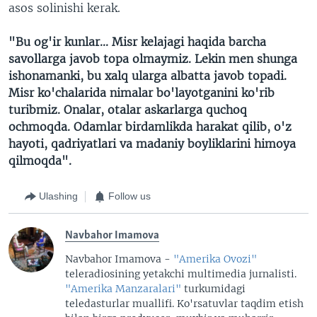
asos solinishi kerak.
"Bu og'ir kunlar... Misr kelajagi haqida barcha
savollarga javob topa olmaymiz. Lekin men shunga
ishonamanki, bu xalq ularga albatta javob topadi.
Misr ko'chalarida nimalar bo'layotganini ko'rib
turibmiz. Onalar, otalar askarlarga quchoq
ochmoqda. Odamlar birdamlikda harakat qilib, o'z
hayoti, qadriyatlari va madaniy boyliklarini himoya
qilmoqda".
Ulashing
Follow us
Navbahor Imamova
Navbahor Imamova -
"Amerika Ovozi"
teleradiosining yetakchi multimedia jurnalisti.
"Amerika Manzaralari"
turkumidagi
teledasturlar muallifi. Ko'rsatuvlar taqdim etish