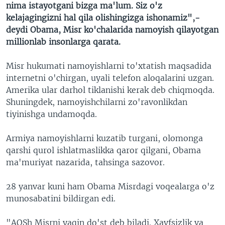
nima istayotgani bizga ma'lum. Siz o'z
kelajagingizni hal qila olishingizga ishonamiz",-
deydi Obama, Misr ko'chalarida namoyish qilayotgan
millionlab insonlarga qarata.
Misr hukumati namoyishlarni to'xtatish maqsadida
internetni o'chirgan, uyali telefon aloqalarini uzgan.
Amerika ular darhol tiklanishi kerak deb chiqmoqda.
Shuningdek, namoyishchilarni zo'ravonlikdan
tiyinishga undamoqda.
Armiya namoyishlarni kuzatib turgani, olomonga
qarshi qurol ishlatmaslikka qaror qilgani, Obama
ma'muriyat nazarida, tahsinga sazovor.
28 yanvar kuni ham Obama Misrdagi voqealarga o'z
munosabatini bildirgan edi.
"AQSh Misrni yaqin do'st deb biladi. Xavfsizlik va