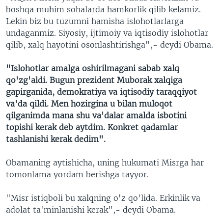
boshqa muhim sohalarda hamkorlik qilib kelamiz.
Lekin biz bu tuzumni hamisha islohotlarlarga
undaganmiz. Siyosiy, ijtimoiy va iqtisodiy islohotlar
qilib, xalq hayotini osonlashtirishga",- deydi Obama.
"Islohotlar amalga oshirilmagani sabab xalq
qo'zg'aldi. Bugun prezident Muborak xalqiga
gapirganida, demokratiya va iqtisodiy taraqqiyot
va'da qildi. Men hozirgina u bilan muloqot
qilganimda mana shu va'dalar amalda isbotini
topishi kerak deb aytdim. Konkret qadamlar
tashlanishi kerak dedim".
Obamaning aytishicha, uning hukumati Misrga har
tomonlama yordam berishga tayyor.
"Misr istiqboli bu xalqning o'z qo'lida. Erkinlik va
adolat ta'minlanishi kerak",- deydi Obama.