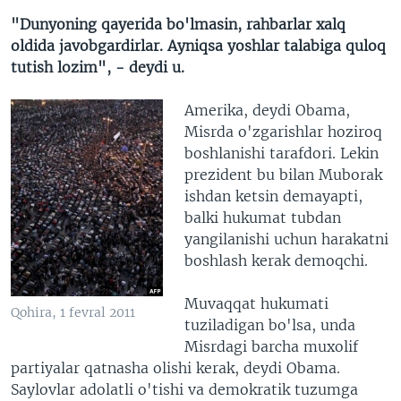
"Dunyoning qayerida bo'lmasin, rahbarlar xalq
oldida javobgardirlar. Ayniqsa yoshlar talabiga quloq
tutish lozim", - deydi u.
Amerika, deydi Obama,
Misrda o'zgarishlar hoziroq
boshlanishi tarafdori. Lekin
prezident bu bilan Muborak
ishdan ketsin demayapti,
balki hukumat tubdan
yangilanishi uchun harakatni
boshlash kerak demoqchi.
Muvaqqat hukumati
Qohira, 1 fevral 2011
tuziladigan bo'lsa, unda
Misrdagi barcha muxolif
partiyalar qatnasha olishi kerak, deydi Obama.
Saylovlar adolatli o'tishi va demokratik tuzumga