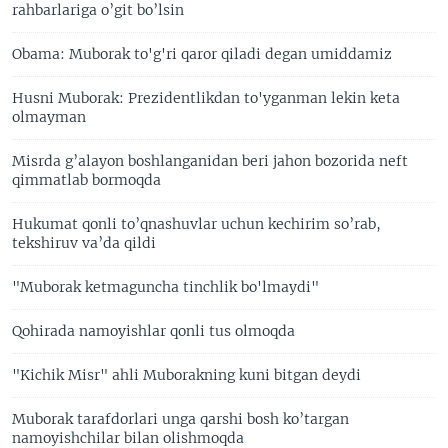
rahbarlariga o’git bo’lsin
Obama: Muborak to'g'ri qaror qiladi degan umiddamiz
Husni Muborak: Prezidentlikdan to'yganman lekin keta
olmayman
Misrda g’alayon boshlanganidan beri jahon bozorida neft
qimmatlab bormoqda
Hukumat qonli to’qnashuvlar uchun kechirim so’rab,
tekshiruv va’da qildi
"Muborak ketmaguncha tinchlik bo'lmaydi"
Qohirada namoyishlar qonli tus olmoqda
"Kichik Misr" ahli Muborakning kuni bitgan deydi
Muborak tarafdorlari unga qarshi bosh ko’targan
namoyishchilar bilan olishmoqda