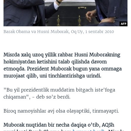
VIDEO
ODNOKLASSNIKI
XABARLAR SURATLARDA
TELEGRAM
TWITTER
Barak Obama va Husni Muborak, Oq Uy, 1 sentabr 2010
SOUNDCLOUD
VOA
Misrda xalq uzoq yillik rahbar Husni Muborakning
hokimiyatdan ketishini talab qilishda davom
etmoqda. Prezident Muborak bugun yana ommaga
murojaat qilib, uni tinchlantirishga urindi.
"Bu yil prezidentlik muddatim bitgach iste'foga
chiqaman", - deb so'z berdi.
Biroq namoyishlar avj olsa olayaptiki, tinmayapti.
Muborak nuqtidan bir necha daqiqa o'tib, AQSh