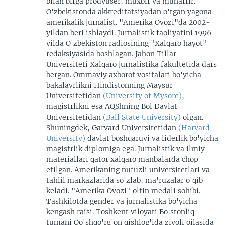
bilan birga prodyuser, muxbir va muharrir.
O'zbekistonda akkreditatsiyadan o'tgan yagona
amerikalik jurnalist. "Amerika Ovozi"da 2002-
yildan beri ishlaydi. Jurnalistik faoliyatini 1996-
yilda O'zbekiston radiosining "Xalqaro hayot"
redaksiyasida boshlagan. Jahon Tillar
Universiteti Xalqaro jurnalistika fakultetida dars
bergan. Ommaviy axborot vositalari bo'yicha
bakalavrlikni Hindistonning Maysur
Universitetidan
(University of Mysore)
,
magistrlikni esa AQShning Bol Davlat
Universitetidan
(Ball State University)
olgan.
Shuningdek, Garvard Universitetidan
(Harvard
University)
davlat boshqaruvi va liderlik bo'yicha
magistrlik diplomiga ega. Jurnalistik va ilmiy
materiallari qator xalqaro manbalarda chop
etilgan. Amerikaning nufuzli universitetlari va
tahlil markazlarida so'zlab, ma'ruzalar o'qib
keladi. "Amerika Ovozi" oltin medali sohibi.
Tashkilotda gender va jurnalistika bo'yicha
kengash raisi. Toshkent viloyati Bo'stonliq
tumani Qo'shqo'rg'on qishlog'ida ziyoli oilasida