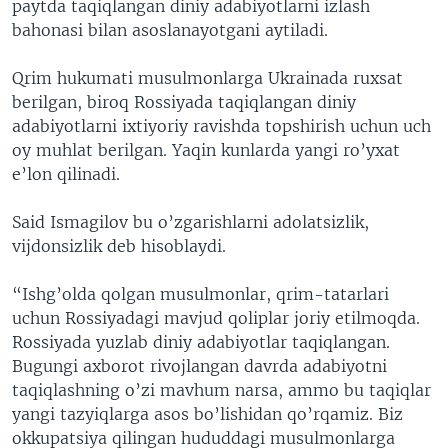
paytda taqiqlangan diniy adabiyotlarni izlash
bahonasi bilan asoslanayotgani aytiladi.
Qrim hukumati musulmonlarga Ukrainada ruxsat
berilgan, biroq Rossiyada taqiqlangan diniy
adabiyotlarni ixtiyoriy ravishda topshirish uchun uch
oy muhlat berilgan. Yaqin kunlarda yangi ro’yxat
e’lon qilinadi.
Said Ismagilov bu o’zgarishlarni adolatsizlik,
vijdonsizlik deb hisoblaydi.
“Ishg’olda qolgan musulmonlar, qrim-tatarlari
uchun Rossiyadagi mavjud qoliplar joriy etilmoqda.
Rossiyada yuzlab diniy adabiyotlar taqiqlangan.
Bugungi axborot rivojlangan davrda adabiyotni
taqiqlashning o’zi mavhum narsa, ammo bu taqiqlar
yangi tazyiqlarga asos bo’lishidan qo’rqamiz. Biz
okkupatsiya qilingan hududdagi musulmonlarga