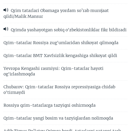
Qrim tatarlari Obamaga yordam so’rab murojaat
qildi/Malik Mansur
Qrimda yashayotgan sobiq o'zbekistonliklar fikr bildiradi
Qrim-tatarlar Rossiya zug'umlaridan shikoyat qilmoqda
Qrim-tatarlar BMT Xavfsizlik kengashiga shikoyat qildi
Yevropa Kengashi rasmiysi: Qrim-tatarlar hayoti
og'irlashmoqda
Chubarov: Qrim-tatarlar Rossiya repressiyasiga chidab
o'tirmaydi
Rossiya qrim-tatarlarga tazyiqni oshirmoqda
Qrim-tatarlar yangi bosim va tazyiqlardan nolimoqda
Adib Timur Po’latov Qrimga bordi, tatarlarni vatanni tark