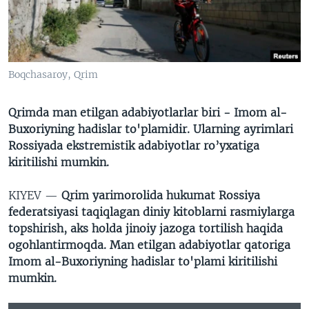
VIDEO
ODNOKLASSNIKI
XABARLAR SURATLARDA
TELEGRAM
TWITTER
Boqchasaroy, Qrim
SOUNDCLOUD
VOA
Qrimda man etilgan adabiyotlarlar biri - Imom al-
Buxoriyning hadislar to'plamidir. Ularning ayrimlari
Rossiyada ekstremistik adabiyotlar ro’yxatiga
kiritilishi mumkin.
KIYEV —
Qrim yarimorolida hukumat Rossiya
federatsiyasi taqiqlagan diniy kitoblarni rasmiylarga
topshirish, aks holda jinoiy jazoga tortilish haqida
ogohlantirmoqda. Man etilgan adabiyotlar qatoriga
Imom al-Buxoriyning hadislar to'plami kiritilishi
mumkin.