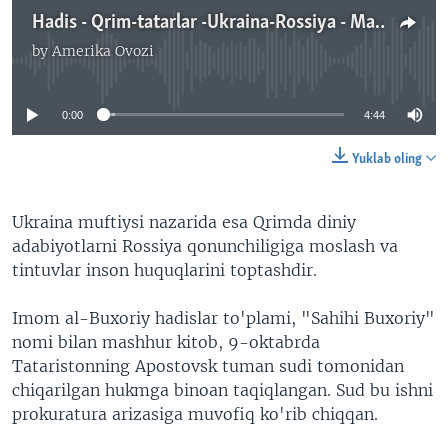
Hadis - Qrim-tatarlar -Ukraina-Rossiya - Malik Mansur
by
Amerika Ovozi
No media source currently available
0:00
4:44
Yuklab oling
Ukraina muftiysi nazarida esa Qrimda diniy
adabiyotlarni Rossiya qonunchiligiga moslash va
tintuvlar inson huquqlarini toptashdir.
Imom al-Buxoriy hadislar to'plami, "Sahihi Buxoriy"
nomi bilan mashhur kitob, 9-oktabrda
Tataristonning Apostovsk tuman sudi tomonidan
chiqarilgan hukmga binoan taqiqlangan. Sud bu ishni
prokuratura arizasiga muvofiq ko'rib chiqqan.