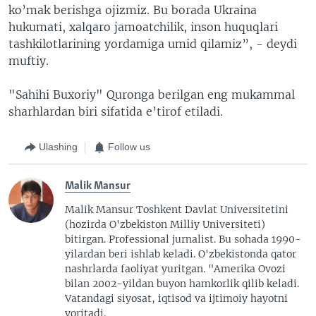
ko’mak berishga ojizmiz. Bu borada Ukraina
hukumati, xalqaro jamoatchilik, inson huquqlari
tashkilotlarining yordamiga umid qilamiz”, - deydi
muftiy.
"Sahihi Buxoriy" Quronga berilgan eng mukammal
sharhlardan biri sifatida e’tirof etiladi.
Ulashing
Follow us
Malik Mansur
Malik Mansur Toshkent Davlat Universitetini
(hozirda O'zbekiston Milliy Universiteti)
bitirgan. Professional jurnalist. Bu sohada 1990-
yilardan beri ishlab keladi. O'zbekistonda qator
nashrlarda faoliyat yuritgan. "Amerika Ovozi
bilan 2002-yildan buyon hamkorlik qilib keladi.
Vatandagi siyosat, iqtisod va ijtimoiy hayotni
yoritadi.