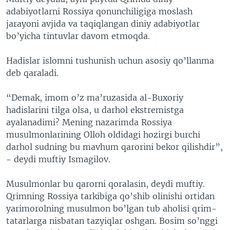
adabiyotlarni Rossiya qonunchiligiga moslash
jarayoni avjida va taqiqlangan diniy adabiyotlar
bo’yicha tintuvlar davom etmoqda.
Hadislar islomni tushunish uchun asosiy qo’llanma
deb qaraladi.
“Demak, imom o’z ma’ruzasida al-Buxoriy
hadislarini tilga olsa, u darhol ekstremistga
ayalanadimi? Mening nazarimda Rossiya
musulmonlarining Olloh oldidagi hozirgi burchi
darhol sudning bu mavhum qarorini bekor qilishdir”,
- deydi muftiy Ismagilov.
Musulmonlar bu qarorni qoralasin, deydi muftiy.
Qrimning Rossiya tarkibiga qo’shib olinishi ortidan
yarimorolning musulmon bo’lgan tub aholisi qrim-
tatarlarga nisbatan tazyiqlar oshgan. Bosim so’nggi