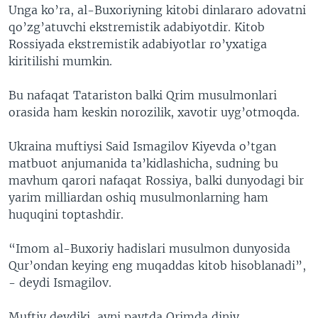
Unga ko’ra, al-Buxoriyning kitobi dinlararo adovatni
qo’zg’atuvchi ekstremistik adabiyotdir. Kitob
Rossiyada ekstremistik adabiyotlar ro’yxatiga
kiritilishi mumkin.
Bu nafaqat Tatariston balki Qrim musulmonlari
orasida ham keskin norozilik, xavotir uyg’otmoqda.
Ukraina muftiysi Said Ismagilov Kiyevda o’tgan
matbuot anjumanida ta’kidlashicha, sudning bu
mavhum qarori nafaqat Rossiya, balki dunyodagi bir
yarim milliardan oshiq musulmonlarning ham
huquqini toptashdir.
“Imom al-Buxoriy hadislari musulmon dunyosida
Qur’ondan keying eng muqaddas kitob hisoblanadi”,
- deydi Ismagilov.
Muftiy deydiki, ayni paytda Qrimda diniy