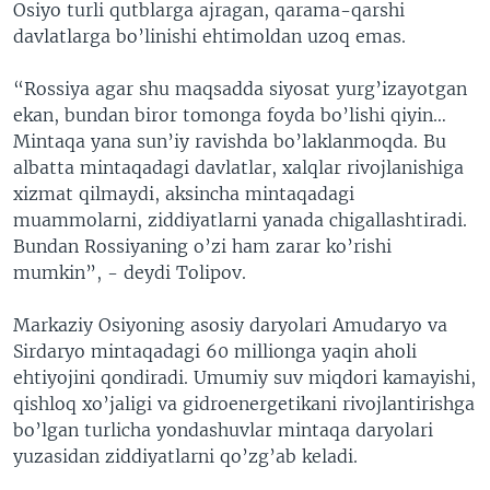
Osiyo turli qutblarga ajragan, qarama-qarshi
davlatlarga bo’linishi ehtimoldan uzoq emas.
“Rossiya agar shu maqsadda siyosat yurg’izayotgan
ekan, bundan biror tomonga foyda bo’lishi qiyin…
Mintaqa yana sun’iy ravishda bo’laklanmoqda. Bu
albatta mintaqadagi davlatlar, xalqlar rivojlanishiga
xizmat qilmaydi, aksincha mintaqadagi
muammolarni, ziddiyatlarni yanada chigallashtiradi.
Bundan Rossiyaning o’zi ham zarar ko’rishi
mumkin”, - deydi Tolipov.
Markaziy Osiyoning asosiy daryolari Amudaryo va
Sirdaryo mintaqadagi 60 millionga yaqin aholi
ehtiyojini qondiradi. Umumiy suv miqdori kamayishi,
qishloq xo’jaligi va gidroenergetikani rivojlantirishga
bo’lgan turlicha yondashuvlar mintaqa daryolari
yuzasidan ziddiyatlarni qo’zg’ab keladi.