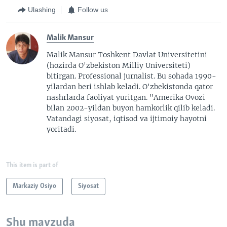
Ulashing
Follow us
Malik Mansur
Malik Mansur Toshkent Davlat Universitetini
(hozirda O'zbekiston Milliy Universiteti)
bitirgan. Professional jurnalist. Bu sohada 1990-
yilardan beri ishlab keladi. O'zbekistonda qator
nashrlarda faoliyat yuritgan. "Amerika Ovozi
bilan 2002-yildan buyon hamkorlik qilib keladi.
Vatandagi siyosat, iqtisod va ijtimoiy hayotni
yoritadi.
This item is part of
Markaziy Osiyo
Siyosat
Shu mavzuda