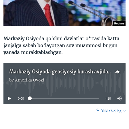
VIDEO
ODNOKLASSNIKI
XABARLAR SURATLARDA
TELEGRAM
TWITTER
SOUNDCLOUD
VOA
Markaziy Osiyoda qo'shni davlatlar o’rtasida katta
janjalga sabab bo’layotgan suv muammosi bugun
yanada murakkablashgan.
Markaziy Osiyoda geosiyosiy kurash avjida, suv muammosi/Malik Mansur
by
Amerika Ovozi
No media source currently available
0:00
4:10
Yuklab oling