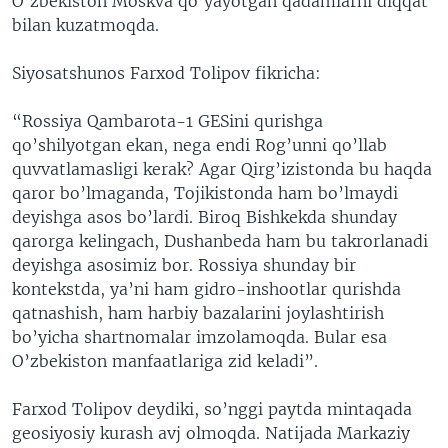
O’zbekiston Moskva qo’yayotgan qadamlarni diqqat
bilan kuzatmoqda.
Siyosatshunos Farxod Tolipov fikricha:
“Rossiya Qambarota-1 GESini qurishga
qo’shilyotgan ekan, nega endi Rog’unni qo’llab
quvvatlamasligi kerak? Agar Qirg’izistonda bu haqda
qaror bo’lmaganda, Tojikistonda ham bo’lmaydi
deyishga asos bo’lardi. Biroq Bishkekda shunday
qarorga kelingach, Dushanbeda ham bu takrorlanadi
deyishga asosimiz bor. Rossiya shunday bir
kontekstda, ya’ni ham gidro-inshootlar qurishda
qatnashish, ham harbiy bazalarini joylashtirish
bo’yicha shartnomalar imzolamoqda. Bular esa
O’zbekiston manfaatlariga zid keladi”.
Farxod Tolipov deydiki, so’nggi paytda mintaqada
geosiyosiy kurash avj olmoqda. Natijada Markaziy