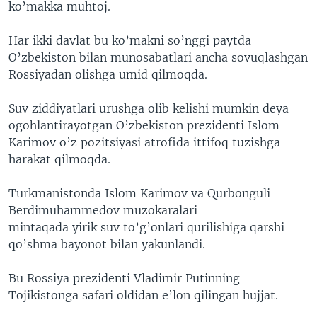
ko’makka muhtoj.
Har ikki davlat bu ko’makni so’nggi paytda
O’zbekiston bilan munosabatlari ancha sovuqlashgan
Rossiyadan olishga umid qilmoqda.
Suv ziddiyatlari urushga olib kelishi mumkin deya
ogohlantirayotgan O’zbekiston prezidenti Islom
Karimov o’z pozitsiyasi atrofida ittifoq tuzishga
harakat qilmoqda.
Turkmanistonda Islom Karimov va Qurbonguli
Berdimuhammedov muzokaralari
mintaqada yirik suv to’g’onlari qurilishiga qarshi
qo’shma bayonot bilan yakunlandi.
Bu Rossiya prezidenti Vladimir Putinning
Tojikistonga safari oldidan e’lon qilingan hujjat.