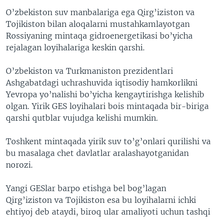
O’zbekiston suv manbalariga ega Qirg’iziston va
Tojikiston bilan aloqalarni mustahkamlayotgan
Rossiyaning mintaqa gidroenergetikasi bo’yicha
rejalagan loyihalariga keskin qarshi.
O’zbekiston va Turkmaniston prezidentlari
Ashgabatdagi uchrashuvida iqtisodiy hamkorlikni
Yevropa yo’nalishi bo’yicha kengaytirishga kelishib
olgan. Yirik GES loyihalari bois mintaqada bir-biriga
qarshi qutblar vujudga kelishi mumkin.
Toshkent mintaqada yirik suv to’g’onlari qurilishi va
bu masalaga chet davlatlar aralashayotganidan
norozi.
Yangi GESlar barpo etishga bel bog’lagan
Qirg’iziston va Tojikiston esa bu loyihalarni ichki
ehtiyoj deb ataydi, biroq ular amaliyoti uchun tashqi