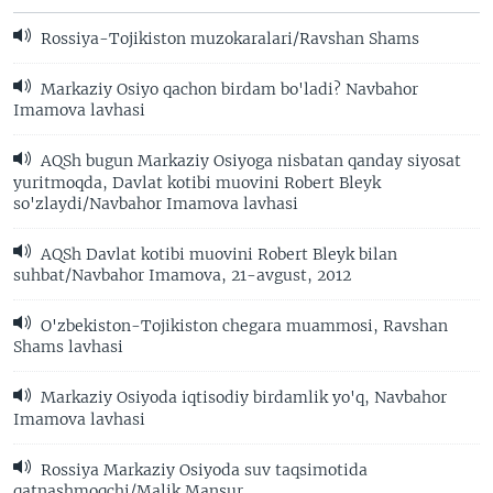
Rossiya-Tojikiston muzokaralari/Ravshan Shams
Markaziy Osiyo qachon birdam bo'ladi? Navbahor
Imamova lavhasi
AQSh bugun Markaziy Osiyoga nisbatan qanday siyosat
yuritmoqda, Davlat kotibi muovini Robert Bleyk
so'zlaydi/Navbahor Imamova lavhasi
AQSh Davlat kotibi muovini Robert Bleyk bilan
suhbat/Navbahor Imamova, 21-avgust, 2012
O'zbekiston-Tojikiston chegara muammosi, Ravshan
Shams lavhasi
Markaziy Osiyoda iqtisodiy birdamlik yo'q, Navbahor
Imamova lavhasi
Rossiya Markaziy Osiyoda suv taqsimotida
qatnashmoqchi/Malik Mansur