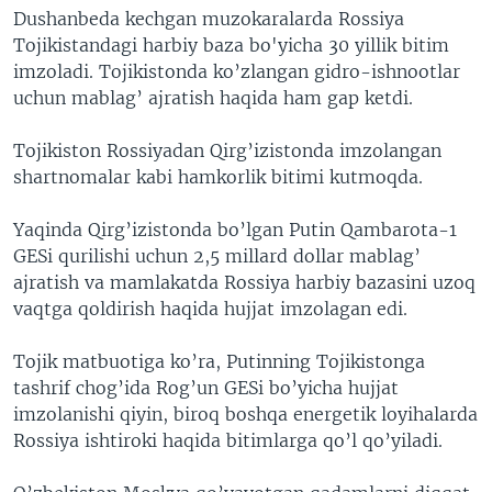
Dushanbeda kechgan muzokaralarda Rossiya
Tojikistandagi harbiy baza bo'yicha 30 yillik bitim
imzoladi. Tojikistonda ko’zlangan gidro-ishnootlar
uchun mablag’ ajratish haqida ham gap ketdi.
Tojikiston Rossiyadan Qirg’izistonda imzolangan
shartnomalar kabi hamkorlik bitimi kutmoqda.
Yaqinda Qirg’izistonda bo’lgan Putin Qambarota-1
GESi qurilishi uchun 2,5 millard dollar mablag’
ajratish va mamlakatda Rossiya harbiy bazasini uzoq
vaqtga qoldirish haqida hujjat imzolagan edi.
Tojik matbuotiga ko’ra, Putinning Tojikistonga
tashrif chog’ida Rog’un GESi bo’yicha hujjat
imzolanishi qiyin, biroq boshqa energetik loyihalarda
Rossiya ishtiroki haqida bitimlarga qo’l qo’yiladi.