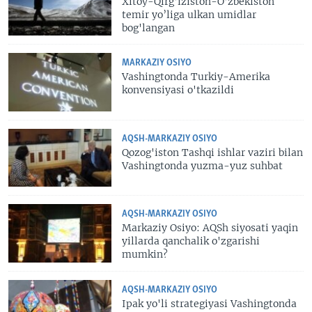
Xitoy-Qirg’iziston-O’zbekiston
temir yo’liga ulkan umidlar
bog'langan
MARKAZIY OSIYO
Vashingtonda Turkiy-Amerika
konvensiyasi o'tkazildi
AQSH-MARKAZIY OSIYO
Qozog'iston Tashqi ishlar vaziri bilan
Vashingtonda yuzma-yuz suhbat
AQSH-MARKAZIY OSIYO
Markaziy Osiyo: AQSh siyosati yaqin
yillarda qanchalik o'zgarishi
mumkin?
AQSH-MARKAZIY OSIYO
Ipak yo'li strategiyasi Vashingtonda