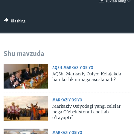
Yuklab oling
VIDEO
ODNOKLASSNIKI
XABARLAR SURATLARDA
TELEGRAM
Ulashing
TWITTER
SOUNDCLOUD
VOA
Shu mavzuda
AQSH-MARKAZIY OSIYO
AQSh-Markaziy Osiyo: Kelajakda
hamkorlik nimaga asoslanadi?
MARKAZIY OSIYO
Markaziy Osiyodagi yangi relslar
nega O’zbekistonni chetlab
o’tayapti?
MARKAZIY OSIYO