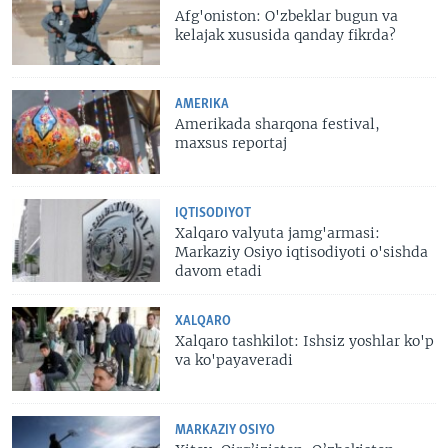
Afg'oniston: O'zbeklar bugun va
kelajak xususida qanday fikrda?
AMERIKA
Amerikada sharqona festival,
maxsus reportaj
IQTISODIYOT
Xalqaro valyuta jamg'armasi:
Markaziy Osiyo iqtisodiyoti o'sishda
davom etadi
XALQARO
Xalqaro tashkilot: Ishsiz yoshlar ko'p
va ko'payaveradi
MARKAZIY OSIYO