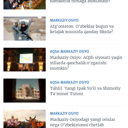
hamkorlik nimaga asoslanadi?
MARKAZIY OSIYO
Afg'oniston: O'zbeklar bugun va
kelajak xususida qanday fikrda?
AQSH-MARKAZIY OSIYO
Markaziy Osiyo: AQSh siyosati yaqin
yillarda qanchalik o'zgarishi
mumkin?
AQSH-MARKAZIY OSIYO
Tahlil: Yangi Ipak Yo'li va Shimoliy
Ta'minot Tizimi
MARKAZIY OSIYO
Markaziy Osiyodagi yangi relslar
nega O’zbekistonni chetlab