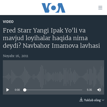
Bosh
sahifaga
boring
Boshiga
VIDEO
qayting
BOSH SAHIFA
Fred Starr Yangi Ipak Yo'li va
Qidiruvga
AMERIKA
mavjud loyihalar haqida nima
o'ting
MARKAZIY OSIYO
deydi? Navbahor Imamova lavhasi
XALQARO
Noyabr 16, 2011
VATANDOSHLAR
MULTIMEDIA
IJTIMOIY TARMOQLAR
AMERIKA MANZARALARI
No media source currently available
INGLIZ TILI DARSLARI
XALQARO HAYOT
FACEBOOK
0:00
5:35
EDITORIAL
VASHINGTON CHOYXONASI
YOUTUBE
Yuklab oling
MOBIL-SALOM!
INSTAGRAM
Learning English