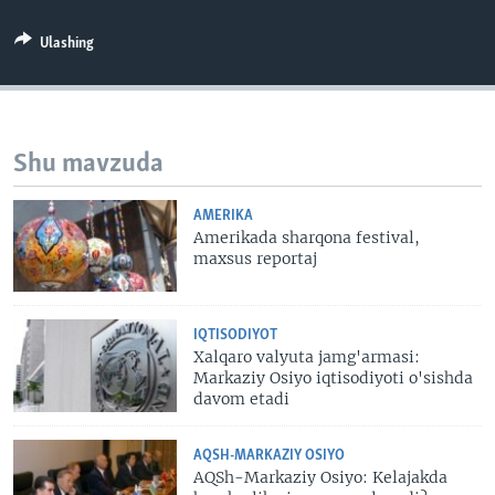
VIDEO
ODNOKLASSNIKI
Ulashing
XABARLAR SURATLARDA
TELEGRAM
TWITTER
SOUNDCLOUD
VOA
Shu mavzuda
AMERIKA
Amerikada sharqona festival,
maxsus reportaj
IQTISODIYOT
Xalqaro valyuta jamg'armasi:
Markaziy Osiyo iqtisodiyoti o'sishda
davom etadi
AQSH-MARKAZIY OSIYO
AQSh-Markaziy Osiyo: Kelajakda