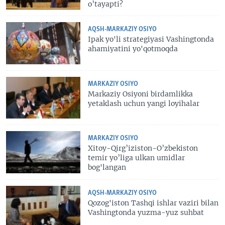
o’tayapti?
AQSH-MARKAZIY OSIYO
Ipak yo'li strategiyasi Vashingtonda
ahamiyatini yo'qotmoqda
MARKAZIY OSIYO
Markaziy Osiyoni birdamlikka
yetaklash uchun yangi loyihalar
MARKAZIY OSIYO
Xitoy-Qirg’iziston-O’zbekiston
temir yo’liga ulkan umidlar
bog'langan
AQSH-MARKAZIY OSIYO
Qozog'iston Tashqi ishlar vaziri bilan
Vashingtonda yuzma-yuz suhbat