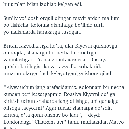
hujumlari bilan izohlab kelgan edi.
Sun’iy yo’ldosh orqali olingan tasvirlardan ma’lum
bo’lishicha, kolonna qismlarga bo’linib turli
yo’nalishlarda harakatga tushgan.
Britan razvedkasiga ko’ra, ular Kiyevni qurshovga
olmoqda, shaharga bir necha kilometrga
yaqinlashgan. Fransuz mutaxassislari Rossiya
qo’shinlari logistika va razvedka sohalarida
muammolarga duch kelayotganiga ishora qiladi.
"Kiyev uchun jang arafasidamiz. Kolonnani bir necha
kundan beri kuzatyapmiz. Rossiya Kiyevni qo’lga
kiritish uchun shaharda jang qilishga, uni qamalga
olishga tayyormi? Agar ruslar shaharga qo’shin
kiritsa, o’ta qonli olishuv bo’ladi”, - deydi
Londondagi “Chatxem uyi” tahlil markazidan Matyo
Buleg.