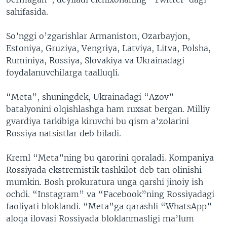
sahifasida.
So’nggi o’zgarishlar Armaniston, Ozarbayjon,
Estoniya, Gruziya, Vengriya, Latviya, Litva, Polsha,
Ruminiya, Rossiya, Slovakiya va Ukrainadagi
foydalanuvchilarga taalluqli.
“Meta”, shuningdek, Ukrainadagi “Azov”
batalyonini olqishlashga ham ruxsat bergan. Milliy
gvardiya tarkibiga kiruvchi bu qism a’zolarini
Rossiya natsistlar deb biladi.
Kreml “Meta”ning bu qarorini qoraladi. Kompaniya
Rossiyada ekstremistik tashkilot deb tan olinishi
mumkin. Bosh prokuratura unga qarshi jinoiy ish
ochdi. “Instagram” va “Facebook”ning Rossiyadagi
faoliyati bloklandi. “Meta”ga qarashli “WhatsApp”
aloqa ilovasi Rossiyada bloklanmasligi ma’lum