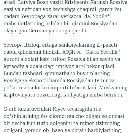
atadi. Latviya Bosh vaziri Krishyanis Karinsh Rossiya
gazi va neftidan voz kechishga chaqirdi, garchi bu
qadam Yevropaga zarar yetkazsa-da. Yoqilg’i
mahsulotlarining uchdan bir qismini Rossiyadan
olayotgan Germaniya bunga qarshi.
Yevropa Ittifoqi ertaga sanksiyalarning 4-paketi
qabul qilinishini bildirdi. AQSh va "Katta Yettilik"
guruhi a'zolari kabi ittifoq Rossiya bilan savdo va
iqtisodiy aloqalardagi imtiyozlarni bekor qiladi.
Bundan tashqari, qimmatbaho buyumlarning
Rossiyaga eksporti hamda Rossiyadan temir va
po'lat mahsulotlari importi to'xtatiladi, Moskvaning
kriptovalyuta bozoridagi faoliyatiga zarba beriladi.
G’arb
kuzatuvchilari
Kiyev tevaragida rus
qo’shinlarining 60 kilometrga cho’zilgan kolonnasi
bir necha kun turib qolganini ta’minot tizimining
uzilgani, yomon ob-havo va ukrain harbiylarining