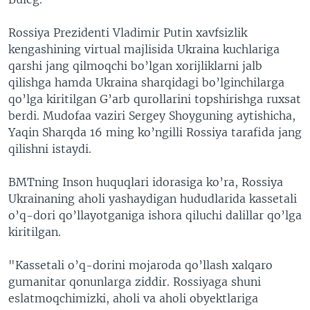
Rossiya Prezidenti Vladimir Putin xavfsizlik
kengashining virtual majlisida Ukraina kuchlariga
qarshi jang qilmoqchi bo’lgan xorijliklarni jalb
qilishga hamda Ukraina sharqidagi bo’lginchilarga
qo’lga kiritilgan G’arb qurollarini topshirishga ruxsat
berdi. Mudofaa vaziri Sergey Shoyguning aytishicha,
Yaqin Sharqda 16 ming ko’ngilli Rossiya tarafida jang
qilishni istaydi.
BMTning Inson huquqlari idorasiga ko’ra, Rossiya
Ukrainaning aholi yashaydigan hududlarida kassetali
o’q-dori qo’llayotganiga ishora qiluchi dalillar qo’lga
kiritilgan.
"Kassetali o’q-dorini mojaroda qo’llash xalqaro
gumanitar qonunlarga ziddir. Rossiyaga shuni
eslatmoqchimizki, aholi va aholi obyektlariga