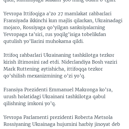
Yevropa Ittifoqiga a’zo 27 mamlakat rahbarlari
Fransiyada ikkinchi kun majlis qilarkan, Ukrainadagi
mojaro, Rossiyaga qo’yilgan sanksiyalarning
Yevropaga ta’siri, rus yoqilg’isiga tobelikdan
qutulish yo’llarini muhokama qildi.
Ittifoq rahbarlari Ukrainaning tashkilotga tezkor
kirish iltimosini rad etdi. Niderlandiya Bosh vaziri
Mark Ruttening aytishicha, ittifoqqa tezkor
qo’shilish mexanizmining o’zi yo’q.
Fransiya Prezidenti Emmanuel Makronga ko’ra,
urush holatidagi Ukrainani tashkilotga qabul
qilishning imkoni yo’q.
Yevropa Parlamenti prezidenti Roberta Metsola
Rossiyaning Ukrainaga hujumini harbiy jinoyat deb