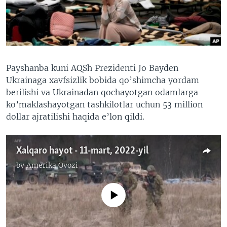
VIDEO
ODNOKLASSNIKI
XABARLAR SURATLARDA
TELEGRAM
TWITTER
SOUNDCLOUD
VOA
Payshanba kuni AQSh Prezidenti Jo Bayden
Ukrainaga xavfsizlik bobida qo’shimcha yordam
berilishi va Ukrainadan qochayotgan odamlarga
ko’maklashayotgan tashkilotlar uchun 53 million
dollar ajratilishi haqida e’lon qildi.
Xalqaro hayot - 11-mart, 2022-yil
by
Amerika Ovozi
No media source currently available