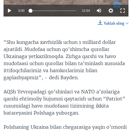
0:00
12:54
Yuklab oling
"Shu kungacha xavfsizlik uchun 1 milliard dollar
ajratildi. Mudofaa uchun qo’shimcha qurollar
Ukrainaga yetkazilmoqda. Zirhga qarshi va havo
mudofaasi uchun qurollar bilan ta’minlash xususida
ittifoqchilarimiz va hamkorlarimiz bilan
gaplashyapmiz”, - dedi Bayden.
AQSh Yevropadagi qo’shinlari va NATO a’zolariga
qarshi ehtimoliy hujumni qaytarish uchun “Patriot”
rusumidagi havo mudofaasi tizimining ikkita
batareyasini Polshaga yuborgan.
Polshaning Ukraina bilan chegarasiga yaqin o’rmonli