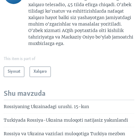
xalqaro teleradio, 45 tilda efirga chiqadi. O'zbek
tilidagi ko'rsatuv va eshittirishlarda nafaqat
xalqaro hayot balki siz yashayotgan jamiyatdagi
muhim o'zgarishlar va masalalar yoritiladi.
O'zbek xizmati AQSh poytaxtida olti kishilik
tahririyatga va Markaziy Osiyo bo'ylab jamoatchi
muxbirlarga ega.
This item is part of
Siyosat
Xalqaro
Shu mavzuda
Rossiyaning Ukrainadagi urushi. 15-kun
Turkiyada Rossiya-Ukraina muloqoti natijasiz yakunlandi
Rossiya va Ukraina vazirlari muloqotiga Turkiya mezbon