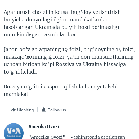
Agar urush cho’zilib ketsa, bug’doy yetishtirish
bo’yicha dunyodagi ilg’or mamlakatlardan
hisoblangan Ukrainada bu yili hosil bo’lmasligi
mumkin degan taxminlar bor.
Jahon bo’ylab arpaning 19 foizi, bug’doyning 14 foizi,
makkajo’xorining 4 foizi, ya’ni don mahsulotlarining
uchdan biridan ko’pi Rossiya va Ukraina hissasiga
to’g’ri keladi.
Rossiya o’g’itni eksport qilishda ham yetakchi
mamlakat.
Ulashing
Follow us
Amerika Ovozi
"Amerika Ovozi" - Vashingtonda asoslangan