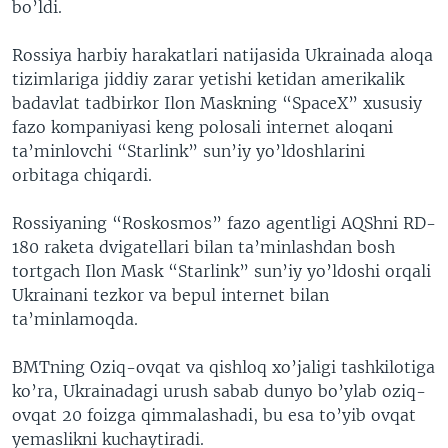
bo’ldi.
Rossiya harbiy harakatlari natijasida Ukrainada aloqa
tizimlariga jiddiy zarar yetishi ketidan amerikalik
badavlat tadbirkor Ilon Maskning “SpaceX” xususiy
fazo kompaniyasi keng polosali internet aloqani
ta’minlovchi “Starlink” sun’iy yo’ldoshlarini
orbitaga chiqardi.
Rossiyaning “Roskosmos” fazo agentligi AQShni RD-
180 raketa dvigatellari bilan ta’minlashdan bosh
tortgach Ilon Mask “Starlink” sun’iy yo’ldoshi orqali
Ukrainani tezkor va bepul internet bilan
ta’minlamoqda.
BMTning Oziq-ovqat va qishloq xo’jaligi tashkilotiga
ko’ra, Ukrainadagi urush sabab dunyo bo’ylab oziq-
ovqat 20 foizga qimmalashadi, bu esa to’yib ovqat
yemaslikni kuchaytiradi.