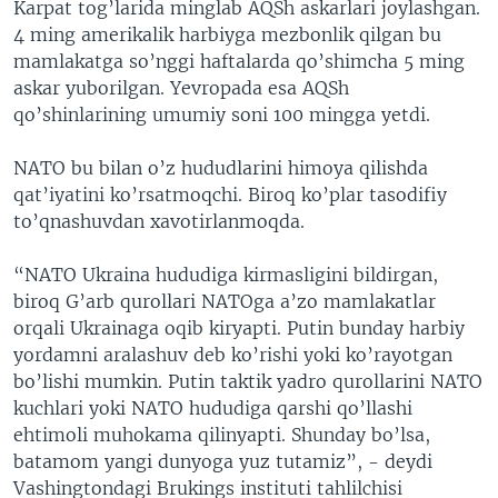
Karpat tog’larida minglab AQSh askarlari joylashgan.
4 ming amerikalik harbiyga mezbonlik qilgan bu
mamlakatga so’nggi haftalarda qo’shimcha 5 ming
askar yuborilgan. Yevropada esa AQSh
qo’shinlarining umumiy soni 100 mingga yetdi.
NATO bu bilan o’z hududlarini himoya qilishda
qat’iyatini ko’rsatmoqchi. Biroq ko’plar tasodifiy
to’qnashuvdan xavotirlanmoqda.
“NATO Ukraina hududiga kirmasligini bildirgan,
biroq G’arb qurollari NATOga a’zo mamlakatlar
orqali Ukrainaga oqib kiryapti. Putin bunday harbiy
yordamni aralashuv deb ko’rishi yoki ko’rayotgan
bo’lishi mumkin. Putin taktik yadro qurollarini NATO
kuchlari yoki NATO hududiga qarshi qo’llashi
ehtimoli muhokama qilinyapti. Shunday bo’lsa,
batamom yangi dunyoga yuz tutamiz”, - deydi
Vashingtondagi Brukings instituti tahlilchisi