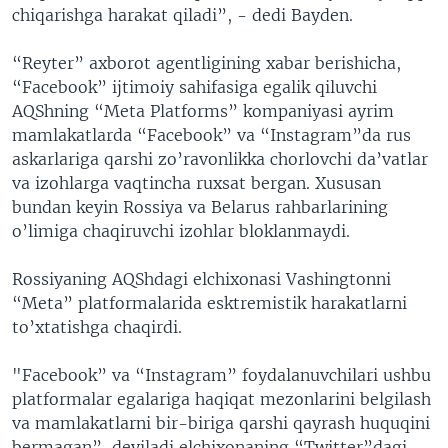
chiqarishga harakat qiladi”, - dedi Bayden.
“Reyter” axborot agentligining xabar berishicha,
“Facebook” ijtimoiy sahifasiga egalik qiluvchi
AQShning “Meta Platforms” kompaniyasi ayrim
mamlakatlarda “Facebook” va “Instagram”da rus
askarlariga qarshi zo’ravonlikka chorlovchi da’vatlar
va izohlarga vaqtincha ruxsat bergan. Xususan
bundan keyin Rossiya va Belarus rahbarlarining
o’limiga chaqiruvchi izohlar bloklanmaydi.
Rossiyaning AQShdagi elchixonasi Vashingtonni
“Meta” platformalarida esktremistik harakatlarni
to’xtatishga chaqirdi.
"Facebook” va “Instagram” foydalanuvchilari ushbu
platformalar egalariga haqiqat mezonlarini belgilash
va mamlakatlarni bir-biriga qarshi qayrash huquqini
bermagan”, deyiladi elchixonaning “Twitter”dagi