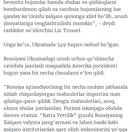
bevosita hujumlar hamda shahar va qishloqlarni
bombardimon qilish va tartibsiz hujumlarning har
qanday ko’rinishi xalqaro qonunga xilof bo’lib, urush
jinoyatlariga tenglashtirilishi mumkin”, - deydi
tashkilot so’zlovchisi Liz Trossel.
Unga ko’ra, Ukrainada 549 fuqaro nobud bo’lgan.
Rossiyani Ukrainadagi urush uchun qo’shimcha
ravishda jazolash maqsadida Amerika prezidenti
bugun yana bir necha choralarni e’lon qildi.
"Rossiya iqtisodiyotining bir necha muhim jabhasida
ishlab chiqarilayotgan mahsulotlar importini man
qilishga qaror qildik. Dengiz mahsulotlari, aroq,
olmos shular jumlasidan. Putinni iskanjaga olishda
davom etamiz. “Katta Yettilik” guruhi Rossiyaning
Xalqaro valyuta jamg’armasi va Jahon banki kabi
xalqaro institutlardan qarz olish imkoniyatini yo’qqa