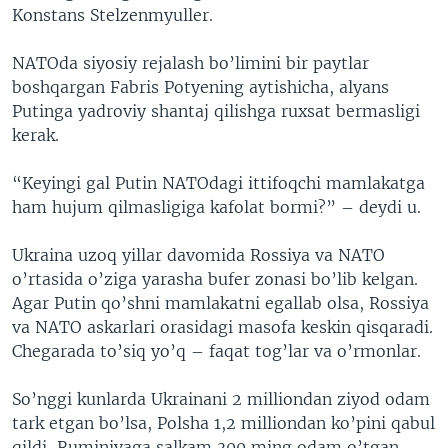
Konstans Stelzenmyuller.
NATOda siyosiy rejalash bo’limini bir paytlar
boshqargan Fabris Potyening aytishicha, alyans
Putinga yadroviy shantaj qilishga ruxsat bermasligi
kerak.
“Keyingi gal Putin NATOdagi ittifoqchi mamlakatga
ham hujum qilmasligiga kafolat bormi?” – deydi u.
Ukraina uzoq yillar davomida Rossiya va NATO
o’rtasida o’ziga yarasha bufer zonasi bo’lib kelgan.
Agar Putin qo’shni mamlakatni egallab olsa, Rossiya
va NATO askarlari orasidagi masofa keskin qisqaradi.
Chegarada to’siq yo’q – faqat tog’lar va o’rmonlar.
So’nggi kunlarda Ukrainani 2 milliondan ziyod odam
tark etgan bo’lsa, Polsha 1,2 milliondan ko’pini qabul
qildi, Ruminiyaga salkam 300 ming odam o’tgan.