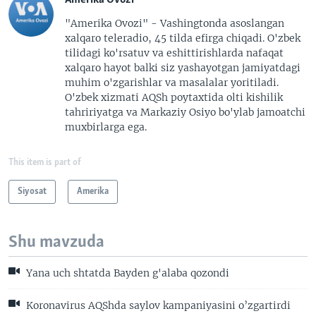
"Amerika Ovozi" - Vashingtonda asoslangan
xalqaro teleradio, 45 tilda efirga chiqadi. O'zbek
tilidagi ko'rsatuv va eshittirishlarda nafaqat
xalqaro hayot balki siz yashayotgan jamiyatdagi
muhim o'zgarishlar va masalalar yoritiladi.
O'zbek xizmati AQSh poytaxtida olti kishilik
tahririyatga va Markaziy Osiyo bo'ylab jamoatchi
muxbirlarga ega.
This item is part of
Siyosat
Amerika
Shu mavzuda
Yana uch shtatda Bayden g'alaba qozondi
Koronavirus AQShda saylov kampaniyasini o’zgartirdi