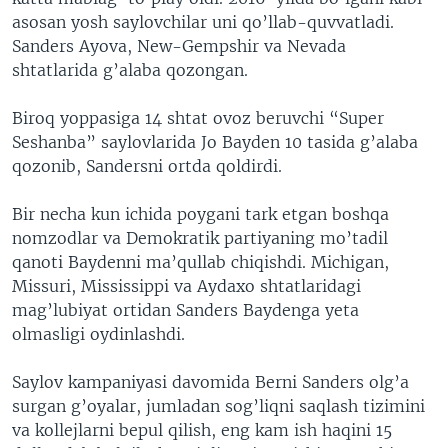
asosan yosh saylovchilar uni qo’llab-quvvatladi.
Sanders Ayova, New-Gempshir va Nevada
shtatlarida g’alaba qozongan.
Biroq yoppasiga 14 shtat ovoz beruvchi “Super
Seshanba” saylovlarida Jo Bayden 10 tasida g’alaba
qozonib, Sandersni ortda qoldirdi.
Bir necha kun ichida poygani tark etgan boshqa
nomzodlar va Demokratik partiyaning mo’tadil
qanoti Baydenni ma’qullab chiqishdi. Michigan,
Missuri, Mississippi va Aydaxo shtatlaridagi
mag’lubiyat ortidan Sanders Baydenga yeta
olmasligi oydinlashdi.
Saylov kampaniyasi davomida Berni Sanders olg’a
surgan g’oyalar, jumladan sog’liqni saqlash tizimini
va kollejlarni bepul qilish, eng kam ish haqini 15