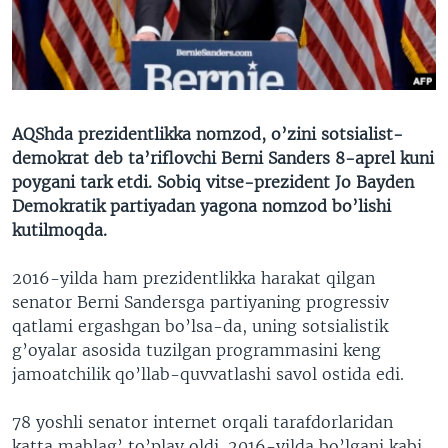
VIDEO
ODNOKLASSNIKI
XABARLAR SURATLARDA
TELEGRAM
TWITTER
SOUNDCLOUD
VOA
AQShda prezidentlikka nomzod, o’zini sotsialist-
demokrat deb ta’riflovchi Berni Sanders 8-aprel kuni
poygani tark etdi. Sobiq vitse-prezident Jo Bayden
Demokratik partiyadan yagona nomzod bo’lishi
kutilmoqda.
2016-yilda ham prezidentlikka harakat qilgan
senator Berni Sandersga partiyaning progressiv
qatlami ergashgan bo’lsa-da, uning sotsialistik
g’oyalar asosida tuzilgan programmasini keng
jamoatchilik qo’llab-quvvatlashi savol ostida edi.
78 yoshli senator internet orqali tarafdorlaridan
katta mablag’ to’play oldi. 2016-yilda bo’lgani kabi