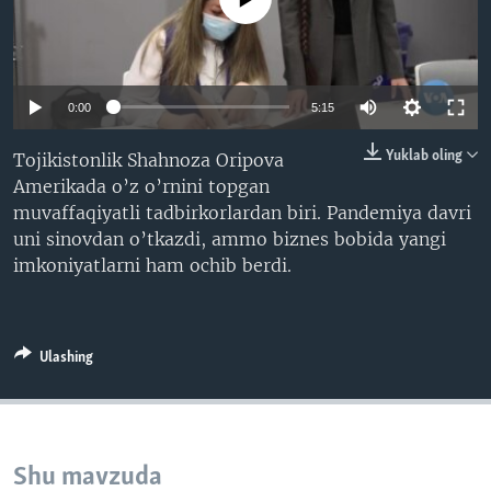
VIDEO
ODNOKLASSNIKI
XABARLAR SURATLARDA
TELEGRAM
TWITTER
0:00
5:15
SOUNDCLOUD
VOA
Yuklab oling
Tojikistonlik Shahnoza Oripova
Amerikada o’z o’rnini topgan
muvaffaqiyatli tadbirkorlardan biri. Pandemiya davri
uni sinovdan o’tkazdi, ammo biznes bobida yangi
imkoniyatlarni ham ochib berdi.
Ulashing
Shu mavzuda