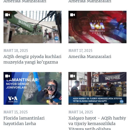
Amerika Manzaralari
Amerika Manzaralari
MART 18, 2025
MART 17, 2025
AQSh dengiz piyoda kuchlari
Amerika Manzaralari
muzeyida yangi ko’rgazma
MART 15, 2025
MART 14, 2025
Florida lamantinlari
Xalqaro hayot - AQSh harbiy
hayotidan lavha
va tijoriy kemasozlikda
Xitoyga yetib olishga