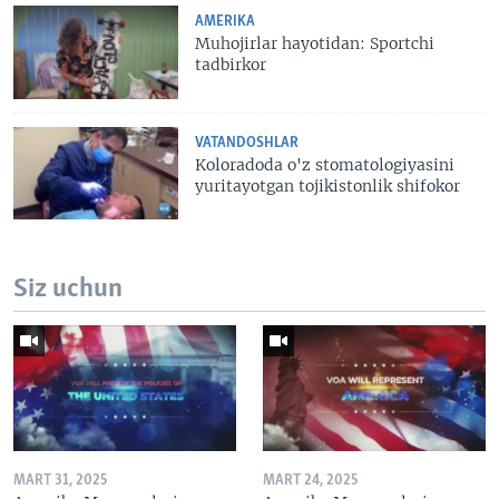
AMERIKA
Muhojirlar hayotidan: Sportchi
tadbirkor
VATANDOSHLAR
Koloradoda o'z stomatologiyasini
yuritayotgan tojikistonlik shifokor
Siz uchun
MART 31, 2025
MART 24, 2025