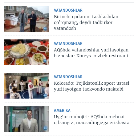
VATANDOSHLAR
Birinchi qadamni tashlashdan
qo’rqmang, deydi tadbirkor
vatandosh
VATANDOSHLAR
AQShda vatandoshlar yuritayotgan
bizneslar: Koreys-o’zbek restorani
VATANDOSHLAR
Kolorado: Tojikistonlik sport ustasi
yuritayotgan taekvondo maktabi
AMERIKA
Uyg'ur muhojiri: AQShda mehnat
qilsangiz, maqsadingizga erishasiz