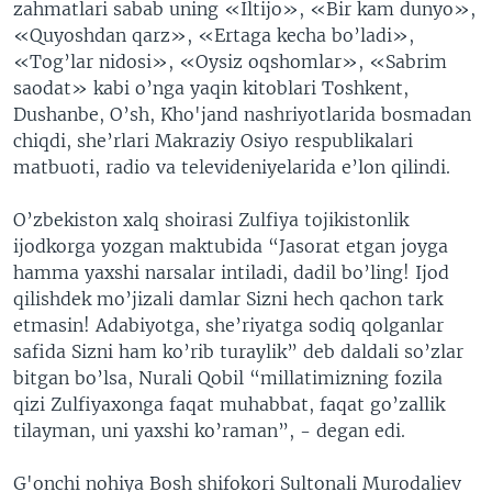
zahmatlari sabab uning «Iltijo», «Bir kam dunyo»,
«Quyoshdan qarz», «Ertaga kecha bo’ladi»,
«Tog’lar nidosi», «Oysiz oqshomlar», «Sabrim
saodat» kabi o’nga yaqin kitoblari Toshkent,
Dushanbe, O’sh, Kho'jand nashriyotlarida bosmadan
chiqdi, she’rlari Makraziy Osiyo respublikalari
matbuoti, radio va televideniyelarida e’lon qilindi.
O’zbekiston xalq shoirasi Zulfiya tojikistonlik
ijodkorga yozgan maktubida “Jasorat etgan joyga
hamma yaxshi narsalar intiladi, dadil bo’ling! Ijod
qilishdek mo’jizali damlar Sizni hech qachon tark
etmasin! Adabiyotga, she’riyatga sodiq qolganlar
safida Sizni ham ko’rib turaylik” deb daldali so’zlar
bitgan bo’lsa, Nurali Qobil “millatimizning fozila
qizi Zulfiyaxonga faqat muhabbat, faqat go’zallik
tilayman, uni yaxshi ko’raman”, - degan edi.
G'onchi nohiya Bosh shifokori Sultonali Murodaliev