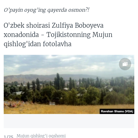
O’payin oyog’ing qayerda osmon?!
O'zbek shoirasi Zulfiya Boboyeva
xonadonida - Tojikistonning Mujun
qishlog'idan fotolavha
Mujun qishlog'i oqshomi
1/75