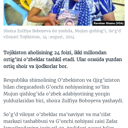
VIDEO
ODNOKLASSNIKI
XABARLAR SURATLARDA
TELEGRAM
TWITTER
Shoira Zulfiya Boboyeva 60 yoshda, Mujun qishlog'i, So'g'd
SOUNDCLOUD
VOA
viloyati Tojikiston, 24-avgust, 2014
Tojikiston aholisining 24 foizi, ikki millondan
ortig’ini o’zbeklar tashkil etadi. Ular orasida yuzdan
ortiq shoir va ijodkorlar bor.
Respublika shimolining O’zbekiston va Qirg’iziston
bilan chegaradosh G’onchi nohiyasining so’lim
Mujun qishlog’ida o’zbek adabiyotining yorqin
yulduzlaridan biri, shoira Zulfiya Boboyeva yashaydi.
So’g’d viloyat o’zbeklar ma’naviyat va ma’rifat
markazi tashabbusi va G’onchi nohiyasi raisi Zafar
Ismoilzodaning joriy yil 30-iyulidagi qarori bilan