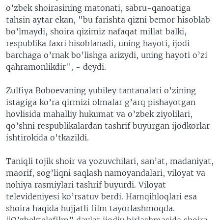
o’zbek shoirasining matonati, sabru-qanoatiga
tahsin aytar ekan, "bu farishta qizni bemor hisoblab
bo’lmaydi, shoira qizimiz nafaqat millat balki,
respublika faxri hisoblanadi, uning hayoti, ijodi
barchaga o’rnak bo’lishga arizydi, uning hayoti o’zi
qahramonlikdir", - deydi.
Zulfiya Boboevaning yubiley tantanalari o’zining
istagiga ko’ra qirmizi olmalar g’arq pishayotgan
hovlisida mahalliy hukumat va o’zbek ziyolilari,
qo’shni respublikalardan tashrif buyurgan ijodkorlar
ishtirokida o’tkazildi.
Taniqli tojik shoir va yozuvchilari, san’at, madaniyat,
maorif, sog’liqni saqlash namoyandalari, viloyat va
nohiya rasmiylari tashrif buyurdi. Viloyat
televideniyesi ko’rsatuv berdi. Hamqihloqlari esa
shoira haqida hujjatli film tayorlashmoqda.
“O’zbektelefilm” davlat ijodiy birlashmasida shoira