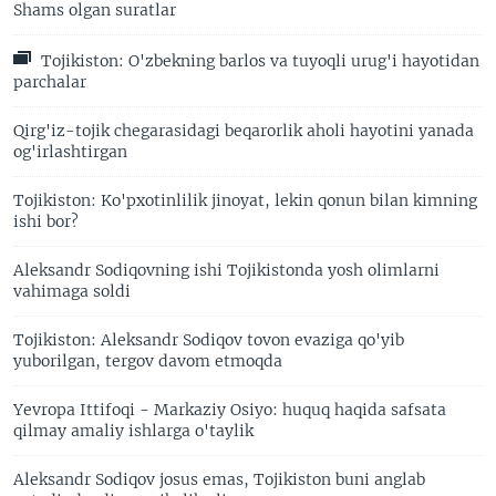
Shams olgan suratlar
Tojikiston: O'zbekning barlos va tuyoqli urug'i hayotidan
parchalar
Qirg'iz-tojik chegarasidagi beqarorlik aholi hayotini yanada
og'irlashtirgan
Tojikiston: Ko'pxotinlilik jinoyat, lekin qonun bilan kimning
ishi bor?
Aleksandr Sodiqovning ishi Tojikistonda yosh olimlarni
vahimaga soldi
Tojikiston: Aleksandr Sodiqov tovon evaziga qo'yib
yuborilgan, tergov davom etmoqda
Yevropa Ittifoqi - Markaziy Osiyo: huquq haqida safsata
qilmay amaliy ishlarga o'taylik
Aleksandr Sodiqov josus emas, Tojikiston buni anglab