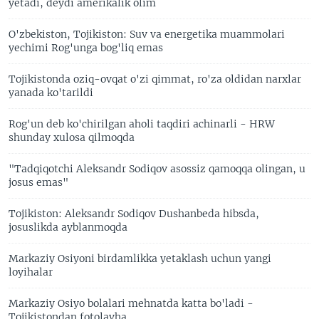
yetadi, deydi amerikalik olim
O'zbekiston, Tojikiston: Suv va energetika muammolari
yechimi Rog'unga bog'liq emas
Tojikistonda oziq-ovqat o'zi qimmat, ro'za oldidan narxlar
yanada ko'tarildi
Rog'un deb ko'chirilgan aholi taqdiri achinarli - HRW
shunday xulosa qilmoqda
"Tadqiqotchi Aleksandr Sodiqov asossiz qamoqqa olingan, u
josus emas"
Tojikiston: Aleksandr Sodiqov Dushanbeda hibsda,
josuslikda ayblanmoqda
Markaziy Osiyoni birdamlikka yetaklash uchun yangi
loyihalar
Markaziy Osiyo bolalari mehnatda katta bo'ladi -
Tojikistondan fotolavha