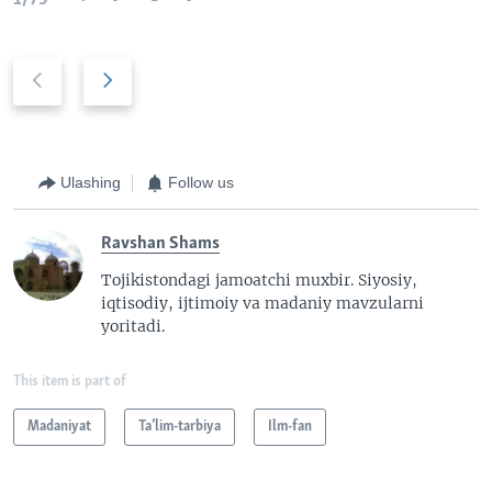
P
N
r
e
e
x
v
t
i
s
Ulashing
Follow us
o
l
u
i
Ravshan Shams
s
d
s
e
Tojikistondagi jamoatchi muxbir. Siyosiy,
iqtisodiy, ijtimoiy va madaniy mavzularni
l
yoritadi.
i
d
e
This item is part of
Madaniyat
Ta’lim-tarbiya
Ilm-fan