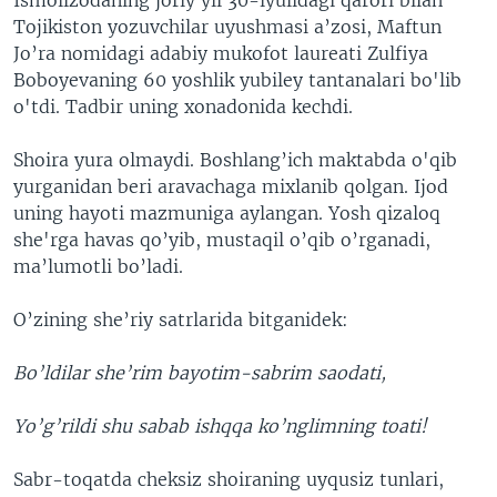
Tojikiston yozuvchilar uyushmasi a’zosi, Maftun
Jo’ra nomidagi adabiy mukofot laureati Zulfiya
Boboyevaning 60 yoshlik yubiley tantanalari bo'lib
o'tdi. Tadbir uning xonadonida kechdi.
Shoira yura olmaydi. Boshlang’ich maktabda o'qib
yurganidan beri aravachaga mixlanib qolgan. Ijod
uning hayoti mazmuniga aylangan. Yosh qizaloq
she'rga havas qo’yib, mustaqil o’qib o’rganadi,
ma’lumotli bo’ladi.
O’zining she’riy satrlarida bitganidek:
Bo’ldilar she’rim bayotim-sabrim saodati,
Yo’g’rildi shu sabab ishqqa ko’nglimning toati!
Sabr-toqatda cheksiz shoiraning uyqusiz tunlari,