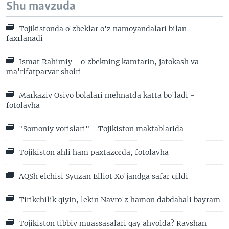
Shu mavzuda
Tojikistonda o'zbeklar o'z namoyandalari bilan
faxrlanadi
Ismat Rahimiy - o'zbekning kamtarin, jafokash va
ma'rifatparvar shoiri
Markaziy Osiyo bolalari mehnatda katta bo'ladi -
fotolavha
"Somoniy vorislari" - Tojikiston maktablarida
Tojikiston ahli ham paxtazorda, fotolavha
AQSh elchisi Syuzan Elliot Xo'jandga safar qildi
Tirikchilik qiyin, lekin Navro'z hamon dabdabali bayram
Tojikiston tibbiy muassasalari qay ahvolda? Ravshan