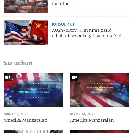
tanaffus
IQTISODIYOT
AQSh-Xitoy: Kim nima xarid
qilishini bozor belgilagani ma’qul
Siz uchun
MART 31, 2025
MART 24, 2025
Amerika Manzaralari
Amerika Manzaralari