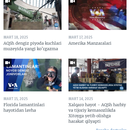
MART 18, 2025
MART 17, 2025
AQSh dengiz piyoda kuchlari
Amerika Manzaralari
muzeyida yangi ko’rgazma
MART 15, 2025
MART 14, 2025
Florida lamantinlari
Xalqaro hayot - AQSh harbiy
hayotidan lavha
va tijoriy kemasozlikda
Xitoyga yetib olishga
harakat qilyapti