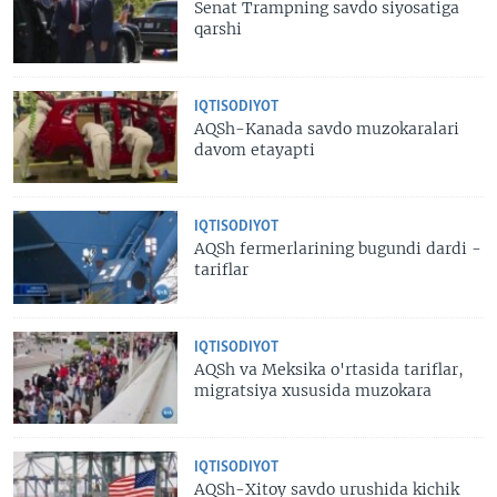
Senat Trampning savdo siyosatiga
qarshi
IQTISODIYOT
AQSh-Kanada savdo muzokaralari
davom etayapti
IQTISODIYOT
AQSh fermerlarining bugundi dardi -
tariflar
IQTISODIYOT
AQSh va Meksika o'rtasida tariflar,
migratsiya xususida muzokara
IQTISODIYOT
AQSh-Xitoy savdo urushida kichik