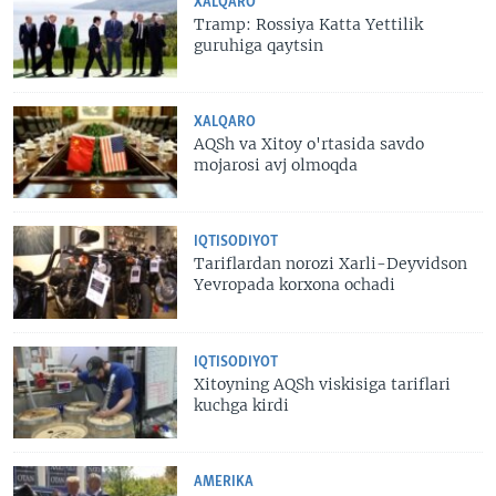
XALQARO
Tramp: Rossiya Katta Yettilik
guruhiga qaytsin
XALQARO
AQSh va Xitoy o'rtasida savdo
mojarosi avj olmoqda
IQTISODIYOT
Tariflardan norozi Xarli-Deyvidson
Yevropada korxona ochadi
IQTISODIYOT
Xitoyning AQSh viskisiga tariflari
kuchga kirdi
AMERIKA