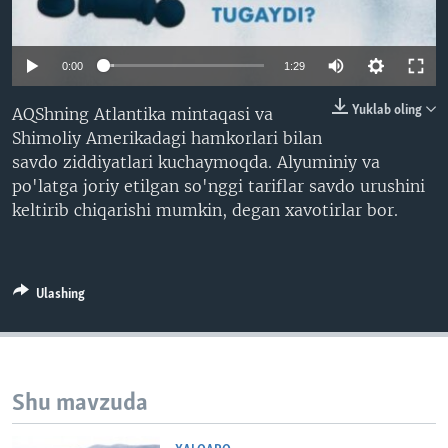
VIDEO
ODNOKLASSNIKI
XABARLAR SURATLARDA
TELEGRAM
0:00
1:29
TWITTER
Yuklab oling
AQShning Atlantika mintaqasi va
SOUNDCLOUD
VOA
Shimoliy Amerikadagi hamkorlari bilan
savdo ziddiyatlari kuchaymoqda. Alyuminiy va
po'latga joriy etilgan so'nggi tariflar savdo urushini
keltirib chiqarishi mumkin, degan xavotirlar bor.
Ulashing
Shu mavzuda