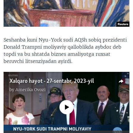
VIDEO
ODNOKLASSNIKI
XABARLAR SURATLARDA
TELEGRAM
TWITTER
SOUNDCLOUD
VOA
Seshanba kuni Nyu-York sudi AQSh sobiq prezidenti
Donald Trampni moliyaviy qalloblikda aybdor deb
topdi va bu shtatda biznes amaliyotga ruxsat
beruvchi litsenziyadan ayirdi.
Xalqaro hayot - 27-sentabr, 2023-yil
by
Amerika Ovozi
No media source currently available