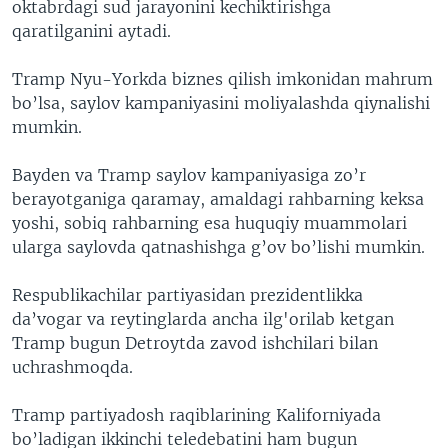
oktabrdagi sud jarayonini kechiktirishga
qaratilganini aytadi.
Tramp Nyu-Yorkda biznes qilish imkonidan mahrum
bo’lsa, saylov kampaniyasini moliyalashda qiynalishi
mumkin.
Bayden va Tramp saylov kampaniyasiga zo’r
berayotganiga qaramay, amaldagi rahbarning keksa
yoshi, sobiq rahbarning esa huquqiy muammolari
ularga saylovda qatnashishga g’ov bo’lishi mumkin.
Respublikachilar partiyasidan prezidentlikka
da’vogar va reytinglarda ancha ilg'orilab ketgan
Tramp bugun Detroytda zavod ishchilari bilan
uchrashmoqda.
Tramp partiyadosh raqiblarining Kaliforniyada
bo’ladigan ikkinchi teledebatini ham bugun