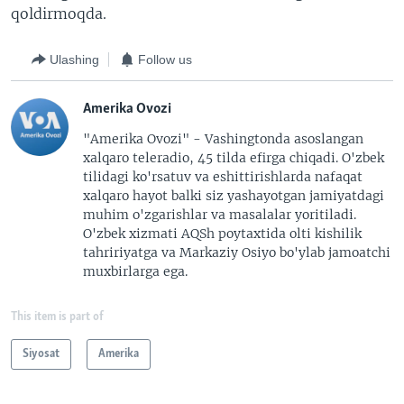
qoldirmoqda.
Ulashing
Follow us
Amerika Ovozi
"Amerika Ovozi" - Vashingtonda asoslangan
xalqaro teleradio, 45 tilda efirga chiqadi. O'zbek
tilidagi ko'rsatuv va eshittirishlarda nafaqat
xalqaro hayot balki siz yashayotgan jamiyatdagi
muhim o'zgarishlar va masalalar yoritiladi.
O'zbek xizmati AQSh poytaxtida olti kishilik
tahririyatga va Markaziy Osiyo bo'ylab jamoatchi
muxbirlarga ega.
This item is part of
Siyosat
Amerika