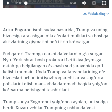
0:00
12:41
Yuklab oling
Artur Engoron ismli sudya nazarida, Tramp va uning
biznesiga aralashgan oila a’zolari mulklari va boshqa
aktivlarining qiymatini bo’rttirib ko’rsatgan.
Sud qarori Trampga qarshi da’volarni olg’a surgan
Nyu-York shtat bosh prokurori Letitsiya Jeymsga
oktabrga belgilangan o’xshash sud jarayonida qo’l
kelishi mumkin. Unda Tramp va farzandlarining o’z
bizneslari uchun imtiyozliroq kreditlar va sug’urta
polislarini olish maqsadida daromadi haqida yolg’on
ko’rsatma berishgani tekshiriladi.
Tramp sudya Engoronni yolg’onda ayblab, uni sudga
berdi. Kuzatuvchilar Trampning ushbu da’vosi