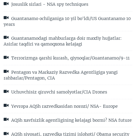
Josuslik sirlari - NSA spy techniques
Guantanamo ochilganiga 10 yil bo'ldi/US Guantanamo 10
years
Guantanamodagi mahburlarga doir maxfiy hujjatlar:
Asirlar taqdiri va qamoqxona kelajagi
Terrorizmga qarshi kurash, qiynoqlar/Guantanamo/9-11
Pentagon va Markaziy Razvedka Agentligiga yangi
rahbarlar/Pentagon, CIA
Uchuvchisiz qiruvchi samolyotlar/CIA Drones
Yevropa AQSh razvedkasidan norozi/ NSA- Europe
AQSh xavfsizlik agentligining kelajagi bormi? NSA future
AQSh siyosati, razvedka tizimi islohoti/ Obama security