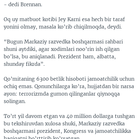
- dedi Brennan.
Oq uy matbuot kotibi Jey Karni esa hech bir taraf
yonini olmay, masala ko’rib chiqilmoqda, deydi.
“Bugun Markaziy razvedka boshqarmasi rahbari
shuni aytdiki, agar xodimlari noo’rin ish qilgan
bo’lsa, bu aniqlanadi. Prezident ham, albatta,
shunday fikrda”.
Qo’mitaning 6300 betlik hisoboti jamoatchilik uchun
ochiq emas. Qonunchilarga ko’ra, hujjatdan bir narsa
ayon: terrorizmda gumon qilinganlar qiynoqqa
solingan.
To’rt yil davom etgan va 40 million dollarga tushgan
bu tekshiruvdan xulosa shuki, Markaziy razvedka
boshqarmasi prezident, Kongress va jamoatchilikka
haqiqatni bo’rttirib ko’rsatgan.