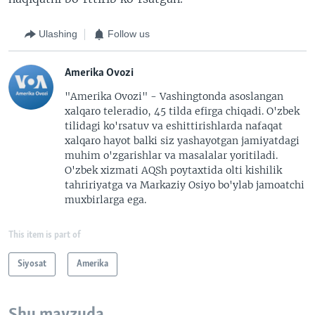
Ulashing
Follow us
Amerika Ovozi
"Amerika Ovozi" - Vashingtonda asoslangan
xalqaro teleradio, 45 tilda efirga chiqadi. O'zbek
tilidagi ko'rsatuv va eshittirishlarda nafaqat
xalqaro hayot balki siz yashayotgan jamiyatdagi
muhim o'zgarishlar va masalalar yoritiladi.
O'zbek xizmati AQSh poytaxtida olti kishilik
tahririyatga va Markaziy Osiyo bo'ylab jamoatchi
muxbirlarga ega.
This item is part of
Siyosat
Amerika
Shu mavzuda