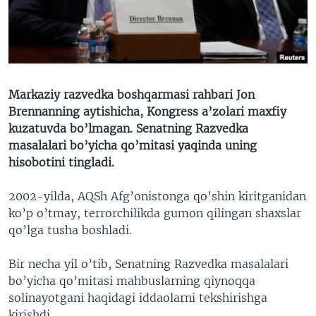
VIDEO
ODNOKLASSNIKI
XABARLAR SURATLARDA
TELEGRAM
TWITTER
SOUNDCLOUD
VOA
Markaziy razvedka boshqarmasi rahbari Jon
Brennanning aytishicha, Kongress a’zolari maxfiy
kuzatuvda bo’lmagan. Senatning Razvedka
masalalari bo’yicha qo’mitasi yaqinda uning
hisobotini tingladi.
2002-yilda, AQSh Afg’onistonga qo’shin kiritganidan
ko’p o’tmay, terrorchilikda gumon qilingan shaxslar
qo’lga tusha boshladi.
Bir necha yil o’tib, Senatning Razvedka masalalari
bo’yicha qo’mitasi mahbuslarning qiynoqqa
solinayotgani haqidagi iddaolarni tekshirishga
kirishdi.