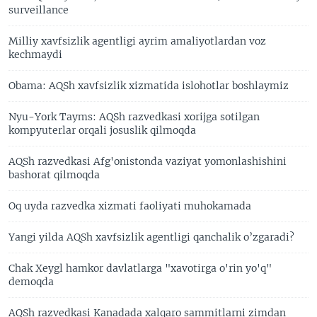
surveillance
Milliy xavfsizlik agentligi ayrim amaliyotlardan voz
kechmaydi
Obama: AQSh xavfsizlik xizmatida islohotlar boshlaymiz
Nyu-York Tayms: AQSh razvedkasi xorijga sotilgan
kompyuterlar orqali josuslik qilmoqda
AQSh razvedkasi Afg'onistonda vaziyat yomonlashishini
bashorat qilmoqda
Oq uyda razvedka xizmati faoliyati muhokamada
Yangi yilda AQSh xavfsizlik agentligi qanchalik o’zgaradi?
Chak Xeygl hamkor davlatlarga "xavotirga o'rin yo'q"
demoqda
AQSh razvedkasi Kanadada xalqaro sammitlarni zimdan