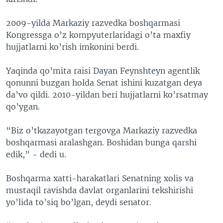
2009-yilda Markaziy razvedka boshqarmasi
Kongressga o’z kompyuterlaridagi o’ta maxfiy
hujjatlarni ko’rish imkonini berdi.
Yaqinda qo’mita raisi Dayan Feynshteyn agentlik
qonunni buzgan holda Senat ishini kuzatgan deya
da’vo qildi. 2010-yildan beri hujjatlarni ko’rsatmay
qo’ygan.
“Biz o’tkazayotgan tergovga Markaziy razvedka
boshqarmasi aralashgan. Boshidan bunga qarshi
edik,” - dedi u.
Boshqarma xatti-harakatlari Senatning xolis va
mustaqil ravishda davlat organlarini tekshirishi
yo’lida to’siq bo’lgan, deydi senator.