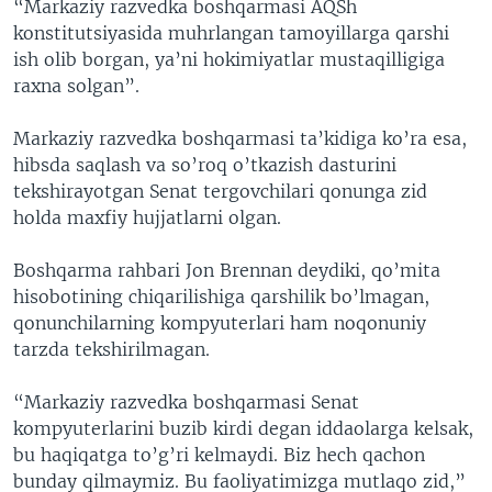
“Markaziy razvedka boshqarmasi AQSh
konstitutsiyasida muhrlangan tamoyillarga qarshi
ish olib borgan, ya’ni hokimiyatlar mustaqilligiga
raxna solgan”.
Markaziy razvedka boshqarmasi ta’kidiga ko’ra esa,
hibsda saqlash va so’roq o’tkazish dasturini
tekshirayotgan Senat tergovchilari qonunga zid
holda maxfiy hujjatlarni olgan.
Boshqarma rahbari Jon Brennan deydiki, qo’mita
hisobotining chiqarilishiga qarshilik bo’lmagan,
qonunchilarning kompyuterlari ham noqonuniy
tarzda tekshirilmagan.
“Markaziy razvedka boshqarmasi Senat
kompyuterlarini buzib kirdi degan iddaolarga kelsak,
bu haqiqatga to’g’ri kelmaydi. Biz hech qachon
bunday qilmaymiz. Bu faoliyatimizga mutlaqo zid,”