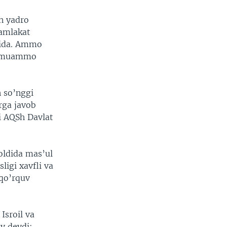
on yadro
mamlakat
atida. Ammo
ni muammo
n so’nggi
rga javob
di AQSh Davlat
oldida mas’ul
ligi xavfli va
 qo’rquv
Isroil va
ay deydi: