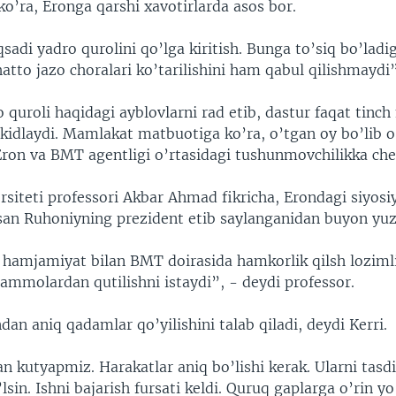
ko’ra, Eronga qarshi xavotirlarda asos bor.
adi yadro qurolini qo’lga kiritish. Bunga to’siq bo’ladi
hatto jazo choralari ko’tarilishini ham qabul qilishmaydi”
 quroli haqidagi ayblovlarni rad etib, dastur faqat tinc
’kidlaydi. Mamlakat matbuotiga ko’ra, o’tgan oy bo’lib 
ron va BMT agentligi o’rtasidagi tushunmovchilikka che
rsiteti professori Akbar Ahmad fikricha, Erondagi siyos
asan Ruhoniyning prezident etib saylanganidan buyon yu
 hamjamiyat bilan BMT doirasida hamkorlik qilsh loziml
ammolardan qutilishni istaydi”, - deydi professor.
an aniq qadamlar qo’yilishini talab qiladi, deydi Kerri.
lan kutyapmiz. Harakatlar aniq bo’lishi kerak. Ularni tasd
lsin. Ishni bajarish fursati keldi. Quruq gaplarga o’rin yo