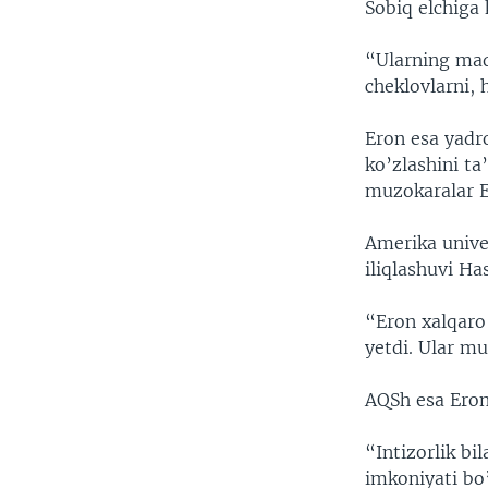
Sobiq elchiga 
“Ularning maqs
cheklovlarni, 
Eron esa yadro
ko’zlashini ta
muzokaralar E
Amerika unive
iliqlashuvi H
“Eron xalqaro
yetdi. Ular mu
AQSh esa Erond
“Intizorlik bi
imkoniyati bo’