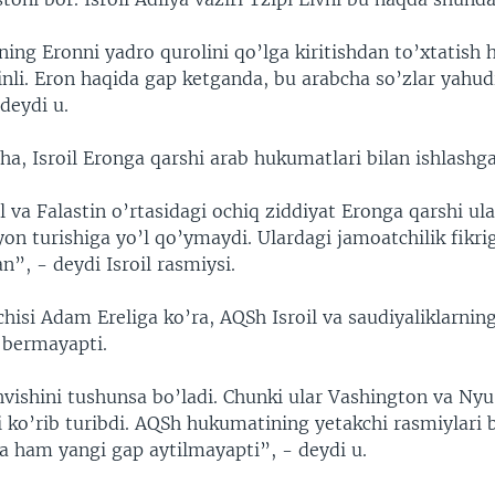
ning Eronni yadro qurolini qo’lga kiritishdan to’xtatish 
rinli. Eron haqida gap ketganda, bu arabcha so’zlar yahudi
deydi u.
ha, Isroil Eronga qarshi arab hukumatlari bilan ishlashga
il va Falastin o’rtasidagi ochiq ziddiyat Eronga qarshi ula
n turishiga yo’l qo’ymaydi. Ulardagi jamoatchilik fikriga
”, - deydi Isroil rasmiysi.
hisi Adam Ereliga ko’ra, AQSh Isroil va saudiyaliklarning
r bermayapti.
hvishini tushunsa bo’ladi. Chunki ular Vashington va N
 ko’rib turibdi. AQSh hukumatining yetakchi rasmiylari b
a ham yangi gap aytilmayapti”, - deydi u.