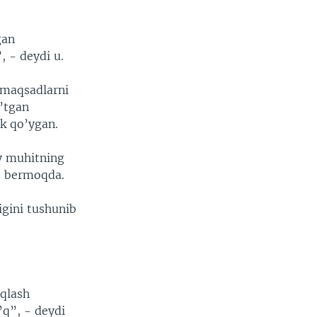
gan
, - deydi u.
h maqsadlarni
o’tgan
k qo’ygan.
iy muhitning
z bermoqda.
igini tushunib
iqlash
’q”, - deydi