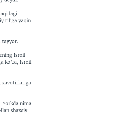
haqidagi
y tiliga yaqin
 tayyor.
rning Isroil
 ko’ra, Isroil
 xavotirlariga
yu-Yorkda nima
ilan shaxsiy