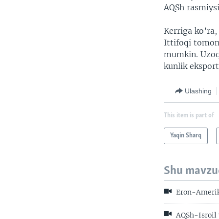
AQSh rasmiysi
Kerriga ko’ra
Ittifoqi tomon
mumkin. Uzoq 
kunlik eksport
Ulashing
This item is part of
Yaqin Sharq
Shu mavzu
Eron-Amerika
AQSh-Isroil