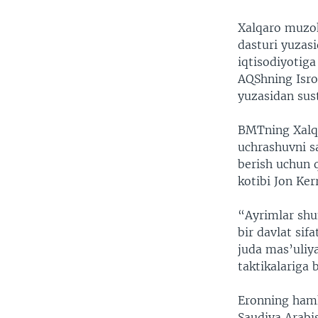
Xalqaro muzoka
dasturi yuzas
iqtisodiyotiga
AQShning Isro
yuzasidan sus
BMTning Xalqa
uchrashuvni s
berish uchun q
kotibi Jon Kerr
“Ayrimlar shu
bir davlat sif
juda mas’uliya
taktikalariga 
Eronning hamko
Saudiya Arabis