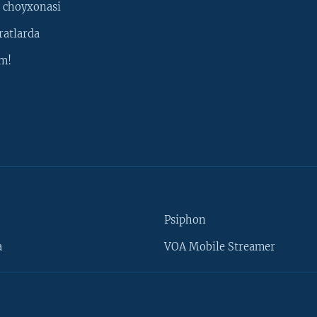
 choyxonasi
ratlarda
m!
Psiphon
a
VOA Mobile Streamer