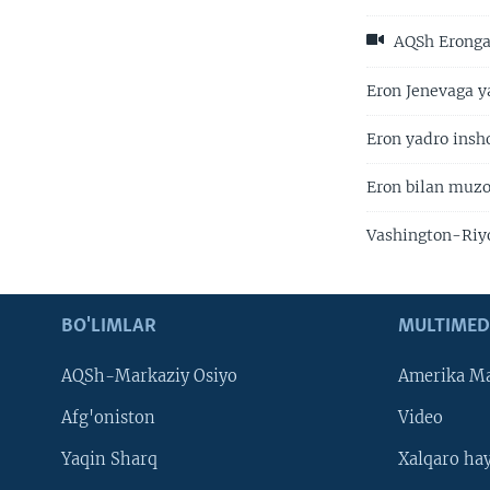
AQSh Eronga 
Eron Jenevaga ya
Eron yadro insh
Eron bilan muzo
Vashington-Riyo
BO'LIMLAR
MULTIMED
AQSh-Markaziy Osiyo
Amerika Ma
Afg'oniston
Video
Yaqin Sharq
Xalqaro ha