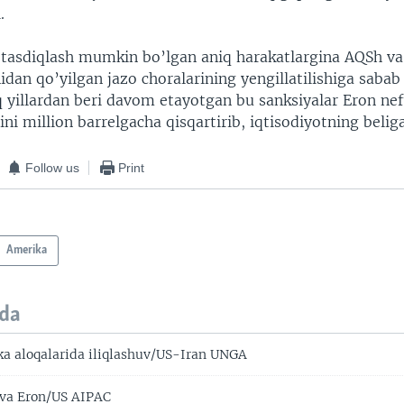
.
, tasdiqlash mumkin bo’lgan aniq harakatlargina AQSh v
idan qo’yilgan jazo choralarining yengillatilishiga sabab 
yillardan beri davom etayotgan bu sanksiyalar Eron neft
ini million barrelgacha qisqartirib, iqtisodiyotning beli
Follow us
Print
Amerika
da
 aloqalarida iliqlashuv/US-Iran UNGA
 va Eron/US AIPAC