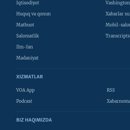
Iqtisodiyot
Vashington
Huquq va qonun
Xabarlar su
Matbuot
Mobil-salo
Salomatlik
Transcripts
Ilm-fan
Madaniyat
XIZMATLAR
VOA App
RSS
Learning English
Podcast
Xabarnom
BIZ HAQIMIZDA