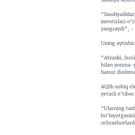
“Saudiyaliklar
xavotirlari o’
yangraydi”, - 
Uning aytishic
“Afsuski, Isro
bilan yonma-yo
hanuz dushman
AQSh sobiq elc
yetarli e’tibo
“Ularning tas
bo’layotganini
uchrashuvlard