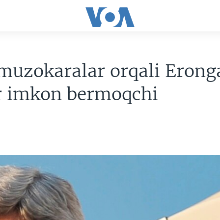
muzokaralar orqali Erong
or imkon bermoqchi