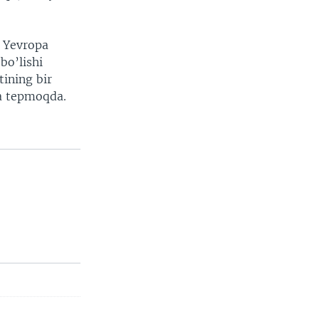
a Yevropa
bo’lishi
ining bir
ga tepmoqda.