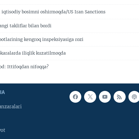
iqtisodiy bosimni oshirmoqda/US Iran Sanctions
ngi takliflar bilan bordi
ootlarining kengroq inspeksiyasiga rozi
karalarda iliqlik kuzatilmoqda
d: Ittifoqdan nifoqqa?
IA
nzaralari
yot