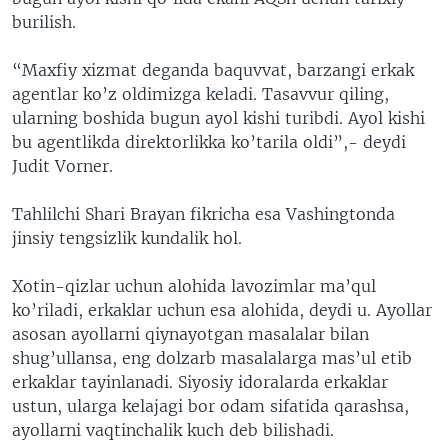
burilish.
“Maxfiy xizmat deganda baquvvat, barzangi erkak
agentlar ko’z oldimizga keladi. Tasavvur qiling,
ularning boshida bugun ayol kishi turibdi. Ayol kishi
bu agentlikda direktorlikka ko’tarila oldi”,- deydi
Judit Vorner.
Tahlilchi Shari Brayan fikricha esa Vashingtonda
jinsiy tengsizlik kundalik hol.
Xotin-qizlar uchun alohida lavozimlar ma’qul
ko’riladi, erkaklar uchun esa alohida, deydi u. Ayollar
asosan ayollarni qiynayotgan masalalar bilan
shug’ullansa, eng dolzarb masalalarga mas’ul etib
erkaklar tayinlanadi. Siyosiy idoralarda erkaklar
ustun, ularga kelajagi bor odam sifatida qarashsa,
ayollarni vaqtinchalik kuch deb bilishadi.