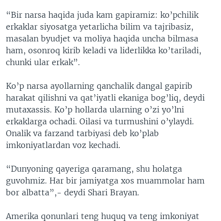
“Bir narsa haqida juda kam gapiramiz: ko’pchilik
erkaklar siyosatga yetarlicha bilim va tajribasiz,
masalan byudjet va moliya haqida uncha bilmasa
ham, osonroq kirib keladi va liderlikka ko’tariladi,
chunki ular erkak”.
Ko’p narsa ayollarning qanchalik dangal gapirib
harakat qilishni va qat’iyatli ekaniga bog’liq, deydi
mutaxassis. Ko’p hollarda ularning o’zi yo’lni
erkaklarga ochadi. Oilasi va turmushini o’ylaydi.
Onalik va farzand tarbiyasi deb ko’plab
imkoniyatlardan voz kechadi.
“Dunyoning qayeriga qaramang, shu holatga
guvohmiz. Har bir jamiyatga xos muammolar ham
bor albatta”,- deydi Shari Brayan.
Amerika qonunlari teng huquq va teng imkoniyat