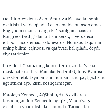
Har bir prezident o’z ma’muriyatida ayollar sonini
oshirishni va’da qiladi. Lekin amalda bu oson emas.
Eng yuqori mansablarga ko’rsatilgan shaxslar
Kongress tasdig’idan o’tishi kerak, u yerda esa
e’tibor jinsda emas, salohiyatda. Nomzod taqdirini
uning bilimi, tajribasi va qat’iyati hal qiladi, deydi
siyosatdonlar.
Prezident Obamaning kontr-terrorizm bo’yicha
maslahatchisi Liza Monako Federal Qidiruv Byurosi
direktori etib tayinlanishi mumkin. Shu paytgacha bu
agentlikni ayol kishi boshqarmagan.
Karolayn Kennedi, AQShni 1961-63 yillarda
boshqargan Jon Kennedining qizi, Yaponiyaga
elchilikka yuborilishi kutilmoqda. Tarixda bu