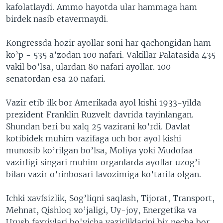
kafolatlaydi. Ammo hayotda ular hammaga ham
birdek nasib etavermaydi.
Kongressda hozir ayollar soni har qachongidan ham
ko’p - 535 a’zodan 100 nafari. Vakillar Palatasida 435
vakil bo’lsa, ulardan 80 nafari ayollar. 100
senatordan esa 20 nafari.
Vazir etib ilk bor Amerikada ayol kishi 1933-yilda
prezident Franklin Ruzvelt davrida tayinlangan.
Shundan beri bu xalq 25 vazirani ko’rdi. Davlat
kotibidek muhim vazifaga uch bor ayol kishi
munosib ko’rilgan bo’lsa, Moliya yoki Mudofaa
vazirligi singari muhim organlarda ayollar uzog’i
bilan vazir o’rinbosari lavozimiga ko’tarila olgan.
Ichki xavfsizlik, Sog’liqni saqlash, Tijorat, Transport,
Mehnat, Qishloq xo’jaligi, Uy-joy, Energetika va
Urush faxriylari bo'yicha vazirliklarini bir necha bor