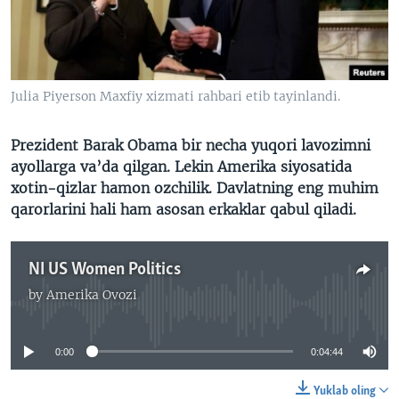
VIDEO
ODNOKLASSNIKI
XABARLAR SURATLARDA
TELEGRAM
TWITTER
Julia Piyerson Maxfiy xizmati rahbari etib tayinlandi.
SOUNDCLOUD
VOA
Prezident Barak Obama bir necha yuqori lavozimni
ayollarga va’da qilgan. Lekin Amerika siyosatida
xotin-qizlar hamon ozchilik. Davlatning eng muhim
qarorlarini hali ham asosan erkaklar qabul qiladi.
NI US Women Politics
by
Amerika Ovozi
No media source currently available
0:00
0:04:44
Yuklab oling