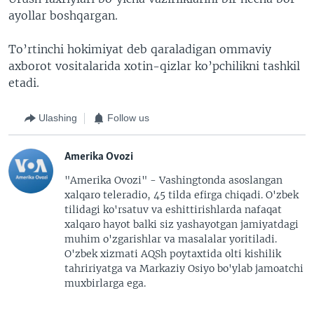
ayollar boshqargan.
To’rtinchi hokimiyat deb qaraladigan ommaviy
axborot vositalarida xotin-qizlar ko’pchilikni tashkil
etadi.
Ulashing
Follow us
Amerika Ovozi
"Amerika Ovozi" - Vashingtonda asoslangan
xalqaro teleradio, 45 tilda efirga chiqadi. O'zbek
tilidagi ko'rsatuv va eshittirishlarda nafaqat
xalqaro hayot balki siz yashayotgan jamiyatdagi
muhim o'zgarishlar va masalalar yoritiladi.
O'zbek xizmati AQSh poytaxtida olti kishilik
tahririyatga va Markaziy Osiyo bo'ylab jamoatchi
muxbirlarga ega.