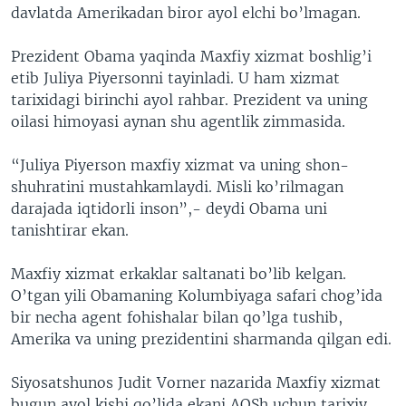
davlatda Amerikadan biror ayol elchi bo’lmagan.
Prezident Obama yaqinda Maxfiy xizmat boshlig’i
etib Juliya Piyersonni tayinladi. U ham xizmat
tarixidagi birinchi ayol rahbar. Prezident va uning
oilasi himoyasi aynan shu agentlik zimmasida.
“Juliya Piyerson maxfiy xizmat va uning shon-
shuhratini mustahkamlaydi. Misli ko’rilmagan
darajada iqtidorli inson”,- deydi Obama uni
tanishtirar ekan.
Maxfiy xizmat erkaklar saltanati bo’lib kelgan.
O’tgan yili Obamaning Kolumbiyaga safari chog’ida
bir necha agent fohishalar bilan qo’lga tushib,
Amerika va uning prezidentini sharmanda qilgan edi.
Siyosatshunos Judit Vorner nazarida Maxfiy xizmat
bugun ayol kishi qo’lida ekani AQSh uchun tarixiy