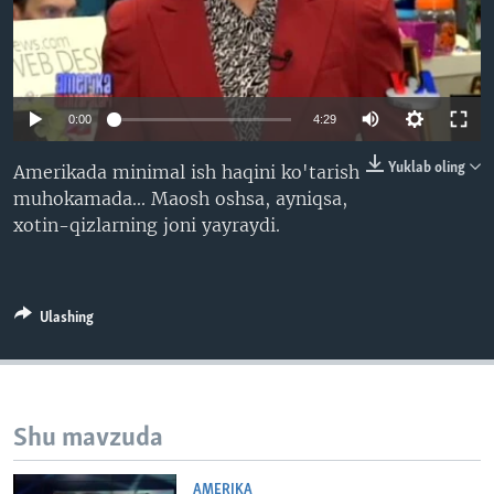
VIDEO
ODNOKLASSNIKI
XABARLAR SURATLARDA
TELEGRAM
TWITTER
0:00
4:29
SOUNDCLOUD
VOA
Yuklab oling
Amerikada minimal ish haqini ko'tarish
muhokamada... Maosh oshsa, ayniqsa,
xotin-qizlarning joni yayraydi.
Ulashing
Shu mavzuda
AMERIKA