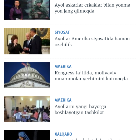
Ayol askarlar erkaklar bilan yonma-
yon jang qilmoqda
SIYOSAT
Ayollar Amerika siyosatida hamon
ozchilik
AMERIKA
Kongress ta’tilda, moliyaviy
muammolar yechimini kutmoqda
AMERIKA
Ayollarni yangi hayotga
boshlayotgan tashkilot
XALQARO