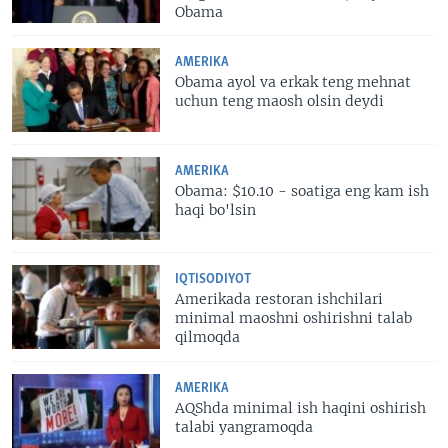
Obama
AMERIKA
Obama ayol va erkak teng mehnat
uchun teng maosh olsin deydi
AMERIKA
Obama: $10.10 - soatiga eng kam ish
haqi bo'lsin
IQTISODIYOT
Amerikada restoran ishchilari
minimal maoshni oshirishni talab
qilmoqda
AMERIKA
AQShda minimal ish haqini oshirish
talabi yangramoqda