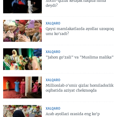
Xotin-qizlar kelajak haqida nima
deydi?
XALQARO
Qaysi mamlakatlarda ayollar uzoqroq
umr ko'radi?
XALQARO
"Jahon go'zali" va "Muslima malika"
XALQARO
Millionlab o'smir qizlar homiladorlik
oqibatida aziyat chekmoqda
XALQARO
Arab ayollari orasida eng ko'p