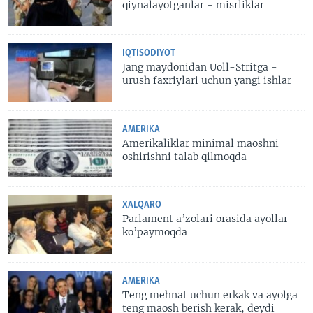
qiynalayotganlar - misrliklar
IQTISODIYOT
Jang maydonidan Uoll-Stritga -
urush faxriylari uchun yangi ishlar
AMERIKA
Amerikaliklar minimal maoshni
oshirishni talab qilmoqda
XALQARO
Parlament a’zolari orasida ayollar
ko’paymoqda
AMERIKA
Teng mehnat uchun erkak va ayolga
teng maosh berish kerak, deydi