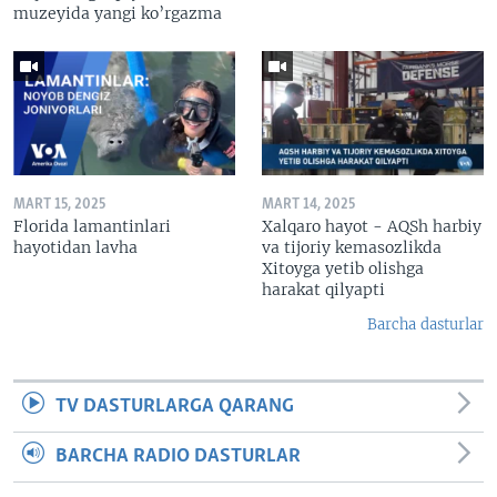
muzeyida yangi ko’rgazma
MART 15, 2025
MART 14, 2025
Florida lamantinlari
Xalqaro hayot - AQSh harbiy
hayotidan lavha
va tijoriy kemasozlikda
Xitoyga yetib olishga
harakat qilyapti
Barcha dasturlar
TV DASTURLARGA QARANG
BARCHA RADIO DASTURLAR