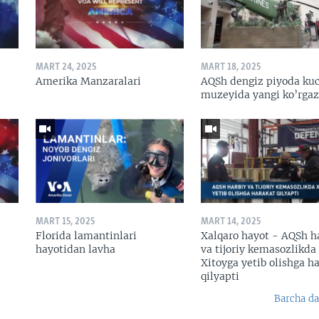
MART 24, 2025
MART 18, 2025
Amerika Manzaralari
AQSh dengiz piyoda kuc
muzeyida yangi ko’rga
MART 15, 2025
MART 14, 2025
Florida lamantinlari
Xalqaro hayot - AQSh h
hayotidan lavha
va tijoriy kemasozlikda
Xitoyga yetib olishga h
qilyapti
Barcha da