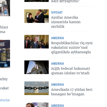
darz ketyaptimi?
SIYOSAT
Ayollar Amerika
siyosatida hamon
ozchilik
hlari
zma
AMERIKA
Respublikachilar Oq uyni
vakolatini suiiste’mol
qilganlikda ayblamoqda
AMERIKA
AQSh federal hukumati
qisman ishdan to'xtadi
arbiy
AMERIKA
arakat
Amerikada 17 yildan beri
bunaqasi bo'lmagan
sturlar
AMERIKA