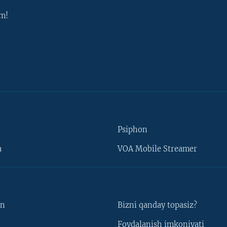
m!
Psiphon
a
VOA Mobile Streamer
un
Bizni qanday topasiz?
Foydalanish imkoniyati