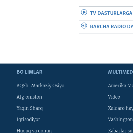
TV DASTURLARGA
BARCHA RADIO D
BO'LIMLAR
MULTIMED
AQSh-Markaziy Osiyo
Amerika Ma
Afg'oniston
Video
Yaqin Sharq
Xalqaro ha
Iqtisodiyot
Vashington
Huquq va qonun
Xabarlar su