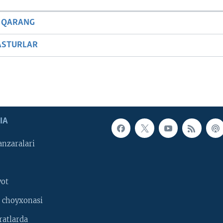
 QARANG
ASTURLAR
IA
nzaralari
yot
 choyxonasi
ratlarda