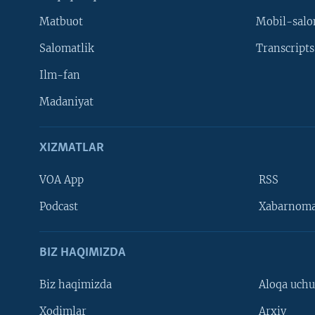
Matbuot
Mobil-salo
Salomatlik
Transcripts
Ilm-fan
Madaniyat
XIZMATLAR
VOA App
RSS
Learning English
Podcast
Xabarnom
BIZ HAQIMIZDA
Biz haqimizda
Aloqa uch
Xodimlar
Arxiv