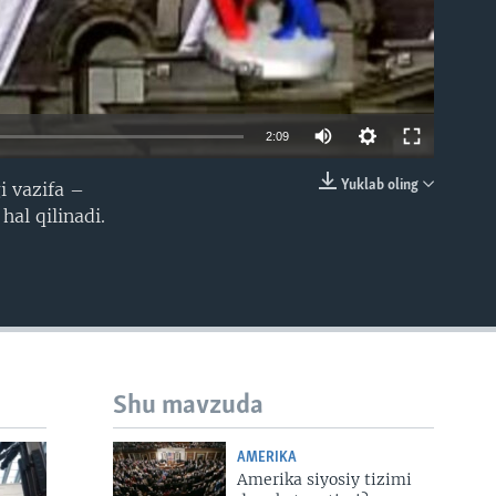
2:09
Yuklab oling
i vazifa –
EMBED
hal qilinadi.
Shu mavzuda
AMERIKA
Amerika siyosiy tizimi