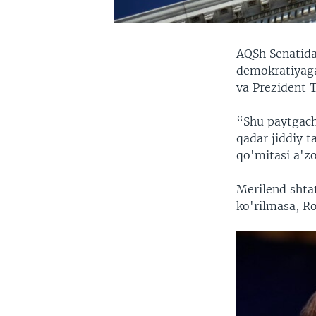
AQSh Senatida
demokratiyaga
va Prezident 
“Shu paytgach
qadar jiddiy 
qo'mitasi a'zo
Merilend shta
ko'rilmasa, Ro