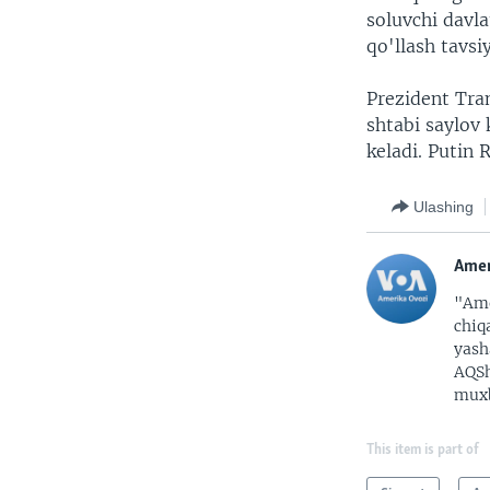
soluvchi davl
qo'llash tavsiy
Prezident Tra
shtabi saylov 
keladi. Putin 
Ulashing
Amer
"Ame
chiq
yash
AQSh
muxb
This item is part of