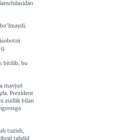
damchilaridan
 bo'lmaydi.
isobotni
'q.
 bitilib, bu
ga mavjud
qda. Prezident
i zudlik bilan
ongressga
uh tuzish,
gibrid tahdid