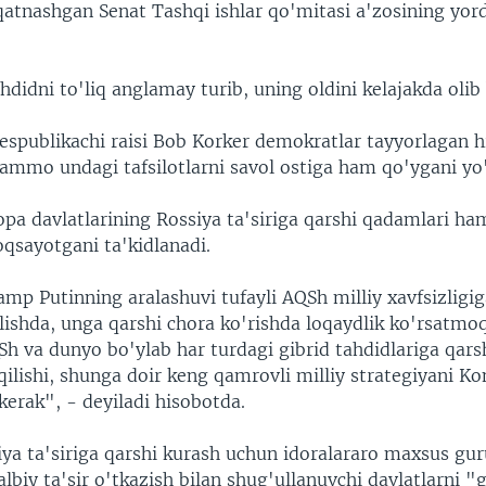
qatnashgan Senat Tashqi ishlar qo'mitasi a'zosining yor
hdidni to'liq anglamay turib, uning oldini kelajakda olib
espublikachi raisi Bob Korker demokratlar tayyorlagan h
 ammo undagi tafsilotlarni savol ostiga ham qo'ygani yo
pa davlatlarining Rossiya ta'siriga qarshi qadamlari ham
qsayotgani ta'kidlanadi.
amp Putinning aralashuvi tufayli AQSh milliy xavfsizligi
lishda, unga qarshi chora ko'rishda loqaydlik ko'rsatmo
 va dunyo bo'ylab har turdagi gibrid tahdidlariga qarsh
qilishi, shunga doir keng qamrovli milliy strategiyani K
kerak", - deyiladi hisobotda.
iya ta'siriga qarshi kurash uchun idoralararo maxsus gur
lbiy ta'sir o'tkazish bilan shug'ullanuvchi davlatlarni "