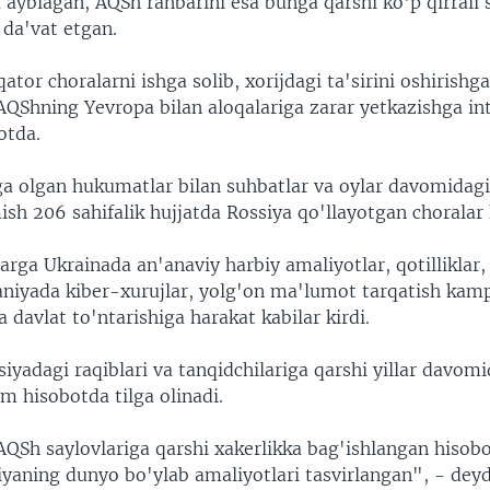
 ayblagan, AQSh rahbarini esa bunga qarshi ko'p qirrali 
 da'vat etgan.
qator choralarni ishga solib, xorijdagi ta'sirini oshirish
 AQShning Yevropa bilan aloqalariga zarar yetkazishga i
otda.
a olgan hukumatlar bilan suhbatlar va oylar davomidagi 
sh 206 sahifalik hujjatda Rossiya qo'llayotgan choralar k
rga Ukrainada an'anaviy harbiy amaliyotlar, qotilliklar
taniyada kiber-xurujlar, yolg'on ma'lumot tarqatish kamp
davlat to'ntarishiga harakat kabilar kirdi.
iyadagi raqiblari va tanqidchilariga qarshi yillar davomi
m hisobotda tilga olinadi.
AQSh saylovlariga qarshi xakerlikka bag'ishlangan hisob
iyaning dunyo bo'ylab amaliyotlari tasvirlangan", - deyd