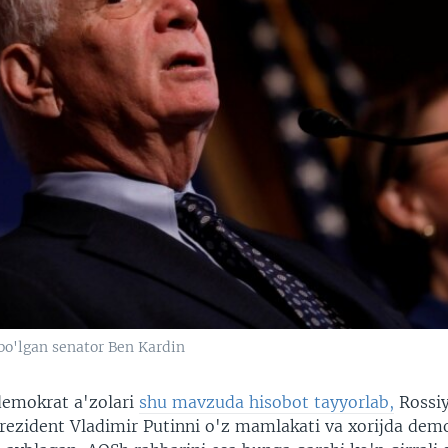
bo'lgan senator Ben Kardin
demokrat a'zolari
shu mavzuda hisobot tayyorlab,
Rossi
Prezident Vladimir Putinni o'z mamlakati va xorijda dem