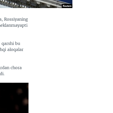
a, Rossiyaning
cheklanmayapti
 qarshi bu
hqi aloqalar
irdan chora
di.