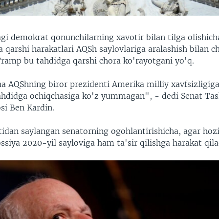
gi demokrat qonunchilarning xavotir bilan tilga olishich
 qarshi harakatlari AQSh saylovlariga aralashish bilan 
Tramp bu tahdidga qarshi chora ko'rayotgani yo'q.
a AQShning biror prezidenti Amerika milliy xavfsizligiga
tahdidga ochiqchasiga ko'z yummagan", - dedi Senat Tas
si Ben Kardin.
tidan saylangan senatorning ogohlantirishicha, agar hoz
ssiya 2020-yil sayloviga ham ta'sir qilishga harakat qila