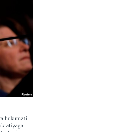
ya hukumati
okratiyaga