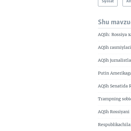
Siyosat
Am
Shu mavzu
AQSh: Rossiya 
AQSh rasmiylari
AQSh jurnalistla
Putin Amerikaga
AQSh Senatida R
Trampning sobiq
AQSh Rossiyani 
Respublikachilar