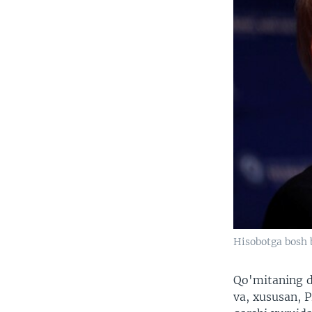
Hisobotga bosh 
Qo'mitaning 
va, xususan, 