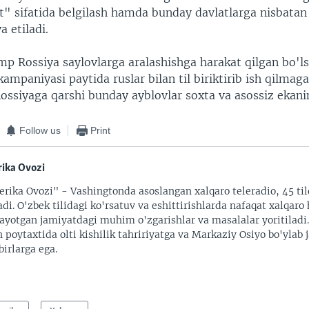
at" sifatida belgilash hamda bunday davlatlarga nisbatan
a etiladi.
mp Rossiya saylovlarga aralashishga harakat qilgan bo'
kampaniyasi paytida ruslar bilan til biriktirib ish qilmaga
Rossiyaga qarshi bunday ayblovlar soxta va asossiz ekanin
Follow us
Print
ika Ovozi
rika Ovozi" - Vashingtonda asoslangan xalqaro teleradio, 45 til
adi. O'zbek tilidagi ko'rsatuv va eshittirishlarda nafaqat xalqaro 
ayotgan jamiyatdagi muhim o'zgarishlar va masalalar yoritiladi
 poytaxtida olti kishilik tahririyatga va Markaziy Osiyo bo'ylab
irlarga ega.