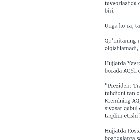
tayyorlashda 
biri.
Unga ko'ra, ta
Qo'mitaning r
olqishlamadi,
Hujjatda Yevro
borada AQSh o
"Prezident Tr
tahdidni tan o
Kremlning AQSh
siyosat qabul 
taqdim etishi 
Hujjatda Ross
boshqalarga sa