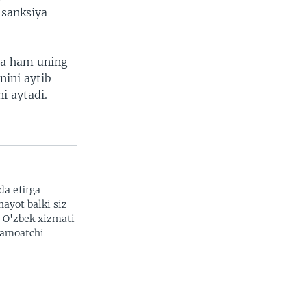
 sanksiya
lsa ham uning
nini aytib
i aytadi.
da efirga
hayot balki siz
. O'zbek xizmati
 jamoatchi