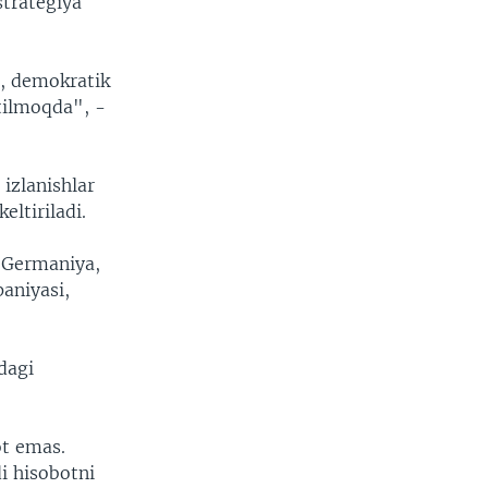
strategiya
ga, demokratik
ntilmoqda", -
izlanishlar
eltiriladi.
, Germaniya,
aniyasi,
dagi
ot emas.
i hisobotni