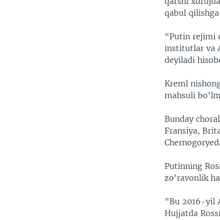
qarshi xurujda
qabul qilishga
“Putin rejimi 
institutlar va
deyiladi hisob
Kreml nishong
mahsuli bo'lmi
Bunday chorala
Fransiya, Bri
Chernogoryeda 
Putinning Ross
zo'ravonlik ha
"Bu 2016-yil 
Hujjatda Ross