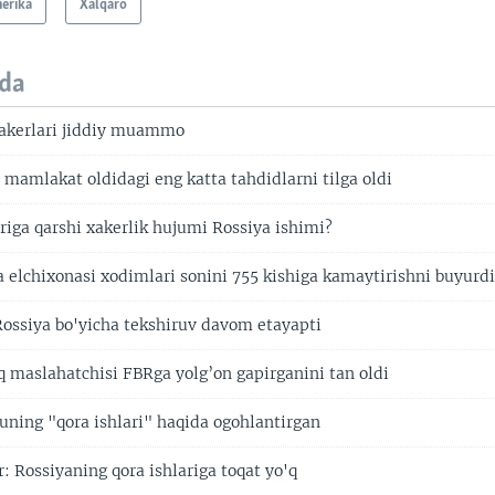
erika
Xalqaro
da
xakerlari jiddiy muammo
 mamlakat oldidagi eng katta tahdidlarni tilga oldi
riga qarshi xakerlik hujumi Rossiya ishimi?
 elchixonasi xodimlari sonini 755 kishiga kamaytirishni buyurd
ossiya bo'yicha tekshiruv davom etayapti
 maslahatchisi FBRga yolg’on gapirganini tan oldi
uning "qora ishlari" haqida ogohlantirgan
: Rossiyaning qora ishlariga toqat yo'q