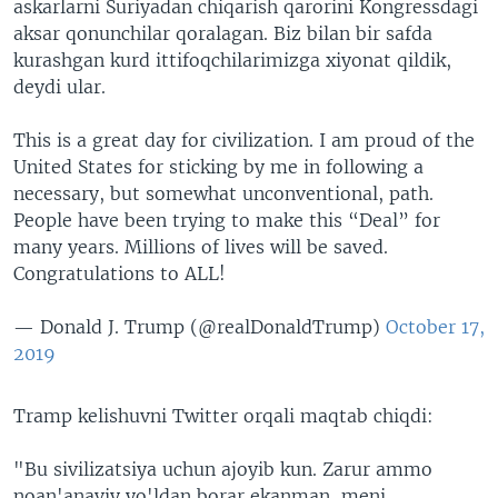
askarlarni Suriyadan chiqarish qarorini Kongressdagi
aksar qonunchilar qoralagan. Biz bilan bir safda
kurashgan kurd ittifoqchilarimizga xiyonat qildik,
deydi ular.
This is a great day for civilization. I am proud of the
United States for sticking by me in following a
necessary, but somewhat unconventional, path.
People have been trying to make this “Deal” for
many years. Millions of lives will be saved.
Congratulations to ALL!
— Donald J. Trump (@realDonaldTrump)
October 17,
2019
Tramp kelishuvni Twitter orqali maqtab chiqdi:
"Bu sivilizatsiya uchun ajoyib kun. Zarur ammo
noan'anaviy yo'ldan borar ekanman, meni