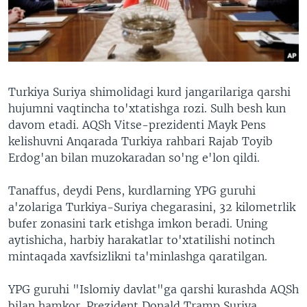
VIDEO
ODNOKLASSNIKI
XABARLAR SURATLARDA
TELEGRAM
TWITTER
SOUNDCLOUD
VOA
Turkiya Suriya shimolidagi kurd jangarilariga qarshi
hujumni vaqtincha to'xtatishga rozi. Sulh besh kun
davom etadi. AQSh Vitse-prezidenti Mayk Pens
kelishuvni Anqarada Turkiya rahbari Rajab Toyib
Erdog'an bilan muzokaradan so'ng e'lon qildi.
Tanaffus, deydi Pens, kurdlarning YPG guruhi
a'zolariga Turkiya-Suriya chegarasini, 32 kilometrlik
bufer zonasini tark etishga imkon beradi. Uning
aytishicha, harbiy harakatlar to'xtatilishi notinch
mintaqada xavfsizlikni ta'minlashga qaratilgan.
YPG guruhi "Islomiy davlat"ga qarshi kurashda AQSh
bilan hamkor. Prezident Donald Tramp Suriya