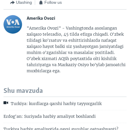
Ulashing
Follow us
Amerika Ovozi
"Amerika Ovozi" - Vashingtonda asoslangan
xalqaro teleradio, 45 tilda efirga chiqadi. O'zbek
tilidagi ko'rsatuv va eshittirishlarda nafaqat
xalqaro hayot balki siz yashayotgan jamiyatdagi
muhim o'zgarishlar va masalalar yoritiladi.
O'zbek xizmati AQSh poytaxtida olti kishilik
tahririyatga va Markaziy Osiyo bo'ylab jamoatchi
muxbirlarga ega.
Shu mavzuda
Turkiya: kurdlarga qarshi harbiy tayyorgarlik
Erdog'an: Suriyada harbiy amaliyot boshlandi
Turkiya harbiy amaliyotida qaysi guruhlar qatnashyapti?