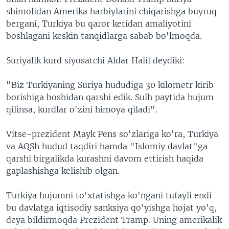
shimolidan Amerika harbiylarini chiqarishga buyruq
bergani, Turkiya bu qaror ketidan amaliyotini
boshlagani keskin tanqidlarga sabab bo'lmoqda.
Suriyalik kurd siyosatchi Aldar Halil deydiki:
"Biz Turkiyaning Suriya hududiga 30 kilometr kirib
borishiga boshidan qarshi edik. Sulh paytida hujum
qilinsa, kurdlar o'zini himoya qiladi".
Vitse-prezident Mayk Pens so'zlariga ko'ra, Turkiya
va AQSh hudud taqdiri hamda "Islomiy davlat"ga
qarshi birgalikda kurashni davom ettirish haqida
gaplashishga kelishib olgan.
Turkiya hujumni to'xtatishga ko'ngani tufayli endi
bu davlatga iqtisodiy sanksiya qo'yishga hojat yo'q,
deya bildirmoqda Prezident Tramp. Uning amerikalik