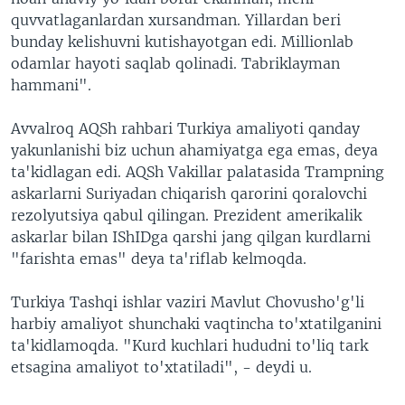
quvvatlaganlardan xursandman. Yillardan beri
bunday kelishuvni kutishayotgan edi. Millionlab
odamlar hayoti saqlab qolinadi. Tabriklayman
hammani".
Avvalroq AQSh rahbari Turkiya amaliyoti qanday
yakunlanishi biz uchun ahamiyatga ega emas, deya
ta'kidlagan edi. AQSh Vakillar palatasida Trampning
askarlarni Suriyadan chiqarish qarorini qoralovchi
rezolyutsiya qabul qilingan. Prezident amerikalik
askarlar bilan IShIDga qarshi jang qilgan kurdlarni
"farishta emas" deya ta'riflab kelmoqda.
Turkiya Tashqi ishlar vaziri Mavlut Chovusho'g'li
harbiy amaliyot shunchaki vaqtincha to'xtatilganini
ta'kidlamoqda. "Kurd kuchlari hududni to'liq tark
etsagina amaliyot to'xtatiladi", - deydi u.