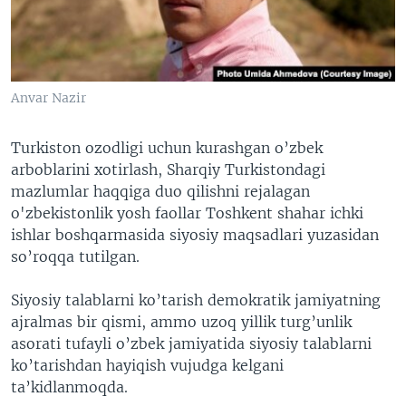
VIDEO
ODNOKLASSNIKI
XABARLAR SURATLARDA
TELEGRAM
TWITTER
Anvar Nazir
SOUNDCLOUD
VOA
Turkiston ozodligi uchun kurashgan o’zbek
arboblarini xotirlash, Sharqiy Turkistondagi
mazlumlar haqqiga duo qilishni rejalagan
o'zbekistonlik yosh faollar Toshkent shahar ichki
ishlar boshqarmasida siyosiy maqsadlari yuzasidan
so’roqqa tutilgan.
Siyosiy talablarni ko’tarish demokratik jamiyatning
ajralmas bir qismi, ammo uzoq yillik turg’unlik
asorati tufayli o’zbek jamiyatida siyosiy talablarni
ko’tarishdan hayiqish vujudga kelgani
ta’kidlanmoqda.