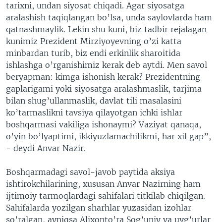
tarixni, undan siyosat chiqadi. Agar siyosatga
aralashish taqiqlangan bo’lsa, unda saylovlarda ham
qatnashmaylik. Lekin shu kuni, biz tadbir rejalagan
kunimiz Prezident Mirziyoyevning o’zi katta
minbardan turib, biz endi erkinlik sharoitida
ishlashga o’rganishimiz kerak deb aytdi. Men savol
beryapman: kimga ishonish kerak? Prezidentning
gaplarigami yoki siyosatga aralashmaslik, tarjima
bilan shug’ullanmaslik, davlat tili masalasini
ko’tarmaslikni tavsiya qilayotgan ichki ishlar
boshqarmasi vakiliga ishonaymi? Vaziyat qanaqa,
o’yin bo’lyaptimi, ikkiyuzlamachilikmi, har xil gap”,
- deydi Anvar Nazir.
Boshqarmadagi savol-javob paytida aksiya
ishtirokchilarining, xususan Anvar Nazirning ham
ijtimoiy tarmoqlardagi sahifalari titkilab chiqilgan.
Sahifalarda yozilgan sharhlar yuzasidan izohlar
so’ralgan, ayniqsa Alixonto’ra Sog’uniy va uyg’urlar