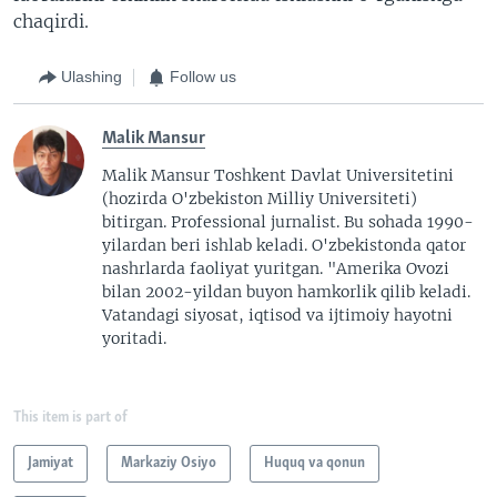
chaqirdi.
Ulashing
Follow us
Malik Mansur
Malik Mansur Toshkent Davlat Universitetini
(hozirda O'zbekiston Milliy Universiteti)
bitirgan. Professional jurnalist. Bu sohada 1990-
yilardan beri ishlab keladi. O'zbekistonda qator
nashrlarda faoliyat yuritgan. "Amerika Ovozi
bilan 2002-yildan buyon hamkorlik qilib keladi.
Vatandagi siyosat, iqtisod va ijtimoiy hayotni
yoritadi.
This item is part of
Jamiyat
Markaziy Osiyo
Huquq va qonun