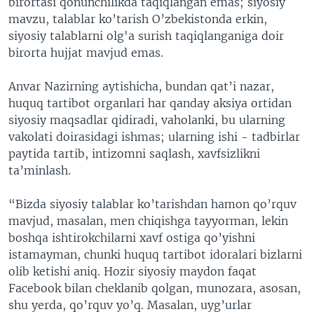
birortasi qonunchilikda taqiqlangan emas; siyosiy
mavzu, talablar ko’tarish O’zbekistonda erkin,
siyosiy talablarni olg'a surish taqiqlanganiga doir
birorta hujjat mavjud emas.
Anvar Nazirning aytishicha, bundan qat’i nazar,
huquq tartibot organlari har qanday aksiya ortidan
siyosiy maqsadlar qidiradi, vaholanki, bu ularning
vakolati doirasidagi ishmas; ularning ishi - tadbirlar
paytida tartib, intizomni saqlash, xavfsizlikni
ta’minlash.
“Bizda siyosiy talablar ko’tarishdan hamon qo’rquv
mavjud, masalan, men chiqishga tayyorman, lekin
boshqa ishtirokchilarni xavf ostiga qo’yishni
istamayman, chunki huquq tartibot idoralari bizlarni
olib ketishi aniq. Hozir siyosiy maydon faqat
Facebook bilan cheklanib qolgan, munozara, asosan,
shu yerda, qo’rquv yo’q. Masalan, uyg’urlar