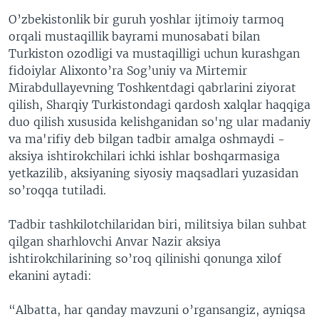
O’zbekistonlik bir guruh yoshlar ijtimoiy tarmoq
orqali mustaqillik bayrami munosabati bilan
Turkiston ozodligi va mustaqilligi uchun kurashgan
fidoiylar Alixonto’ra Sog’uniy va Mirtemir
Mirabdullayevning Toshkentdagi qabrlarini ziyorat
qilish, Sharqiy Turkistondagi qardosh xalqlar haqqiga
duo qilish xususida kelishganidan so'ng ular madaniy
va ma'rifiy deb bilgan tadbir amalga oshmaydi -
aksiya ishtirokchilari ichki ishlar boshqarmasiga
yetkazilib, aksiyaning siyosiy maqsadlari yuzasidan
so’roqqa tutiladi.
Tadbir tashkilotchilaridan biri, militsiya bilan suhbat
qilgan sharhlovchi Anvar Nazir aksiya
ishtirokchilarining so’roq qilinishi qonunga xilof
ekanini aytadi:
“Albatta, har qanday mavzuni o’rgansangiz, ayniqsa