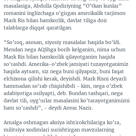
masalasiga, Abdulla Qodiriyning “O’tkan kunlar”
romanini inglizchaga o’girgan amerikalik tarjimon
Mark Ris bilan hamkorlik, davlat tiliga doir
talablarga diqqat qaratilgan.
“So’roq, asosan, siyosiy masalalar haqida bo'ldi.
Mendan nega AQShga borib kelganim, nima uchun
Mark Ris bilan hamkorlik qilayotganim haqida
so’rashdi. Amerika-o’zbek jamiyati tuzayotganimiz
haqida aytsam, siz nega buni qilyapsiz, buni faqat
elchixona qilishi kerak, deyishdi. Mark Risni deyarli
hammadan so’rab chiqishibdi - kim, nega o’zbek
adabiyotiga osilyapti, deb. Bundan tashqari, nega
davlat tili, uyg’urlar masalasini ko’tarayotganimizni
ham so’rashdi”, - deydi Anvar Nazir.
Amalga oshmagan aksiya ishtirokchilariga ko'ra,
militsiya xodimlari surishtirgan mavzularning