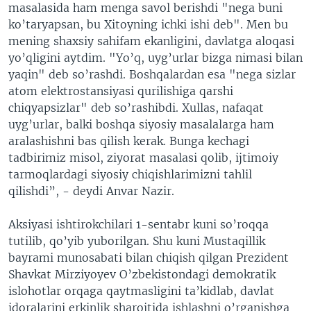
masalasida ham menga savol berishdi "nega buni
ko’taryapsan, bu Xitoyning ichki ishi deb". Men bu
mening shaxsiy sahifam ekanligini, davlatga aloqasi
yo’qligini aytdim. "Yo’q, uyg’urlar bizga nimasi bilan
yaqin" deb so’rashdi. Boshqalardan esa "nega sizlar
atom elektrostansiyasi qurilishiga qarshi
chiqyapsizlar" deb so’rashibdi. Xullas, nafaqat
uyg’urlar, balki boshqa siyosiy masalalarga ham
aralashishni bas qilish kerak. Bunga kechagi
tadbirimiz misol, ziyorat masalasi qolib, ijtimoiy
tarmoqlardagi siyosiy chiqishlarimizni tahlil
qilishdi”, - deydi Anvar Nazir.
Aksiyasi ishtirokchilari 1-sentabr kuni so’roqqa
tutilib, qo’yib yuborilgan. Shu kuni Mustaqillik
bayrami munosabati bilan chiqish qilgan Prezident
Shavkat Mirziyoyev O’zbekistondagi demokratik
islohotlar orqaga qaytmasligini ta’kidlab, davlat
idoralarini erkinlik sharoitida ishlashni o’rganishga