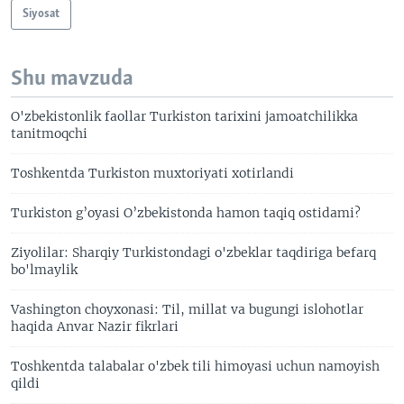
Siyosat
Shu mavzuda
O'zbekistonlik faollar Turkiston tarixini jamoatchilikka
tanitmoqchi
Toshkentda Turkiston muxtoriyati xotirlandi
Turkiston g’oyasi O’zbekistonda hamon taqiq ostidami?
Ziyolilar: Sharqiy Turkistondagi o'zbeklar taqdiriga befarq
bo'lmaylik
Vashington choyxonasi: Til, millat va bugungi islohotlar
haqida Anvar Nazir fikrlari
Toshkentda talabalar o'zbek tili himoyasi uchun namoyish
qildi