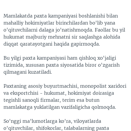
Mamlakatda paxta kampaniyasi boshlanishi bilan
mahalliy hokimiyatlar birinchilardan bo'lib yana
o'qituvchilarni dalaga jo'natishmoqda. Faollar bu yil
hukumat majburiy mehnatni sir saqlashga alohida
diqqat qaratayotgani haqida gapirmoqda.
Bu yilgi paxta kampaniyasi ham qishloq xo'jaligi
tizimida, xususan paxta siyosatida biror o'zgarish
qilmagani kuzatiladi.
Paxtaning asosiy buyurtmachisi, monopolist xaridori
va eksportchisi - hukumat, hokimiyat doirasiga
tegishli sanoqli firmalar, terim esa butun
mamlakatga yuklatilgan vazifaligicha qolmoqda.
So'nggi ma’lumotlarga ko'ra, viloyatlarda
o'qituvchilar, shifokorlar, talabalarning paxta