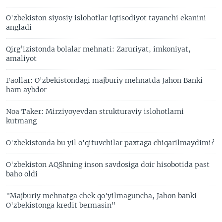
O'zbekiston siyosiy islohotlar iqtisodiyot tayanchi ekanini
angladi
Qirg’izistonda bolalar mehnati: Zaruriyat, imkoniyat,
amaliyot
Faollar: O'zbekistondagi majburiy mehnatda Jahon Banki
ham aybdor
Noa Taker: Mirziyoyevdan strukturaviy islohotlarni
kutmang
O'zbekistonda bu yil o'qituvchilar paxtaga chiqarilmaydimi?
O'zbekiston AQShning inson savdosiga doir hisobotida past
baho oldi
"Majburiy mehnatga chek qo'yilmaguncha, Jahon banki
O'zbekistonga kredit bermasin"