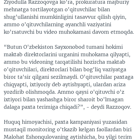
Ziyodulla Razzoqovga ko'ra, prokuratura majburiy
mehnatga tortilayotgan o'qituvchilar bilan
shug'ullanishi mumkinligini tasavvur qilish qiyin,
ammo o'qituvchilarning ayanchli vaziyatini
ko'rsatuvchi bu video muhokamasi davom etmoqda.
“Butun O'zbekiston Sayxonobod tumani hokimi
maktab direktorlarini urganini muhokama qilyapti,
ammo bu videoning tarqatilishi hozircha maktab
o'qituvchilari, direktorlari bilan bog'liq vaziyatga
biror ta'sir qilgani sezilmaydi. O'qituvchilar paxtaga
chiqyapti, ixtiyoriy deb aytishyapti, ulardan ariza
yozdirib olishmoqda. Ammo qaysi o'qituvchi o'z
ixtiyori bilan yashashga biror sharoit bo'lmagan
dalaga paxta terimiga chiqadi?”, - deydi Razzoqov.
Huquq himoyachisi, paxta kampaniyasi yuzasidan
mustaqil monitoring o'tkazib kelgan faollardan biri
Malohat Eshonqulovaning aytishicha, bu yilgi terim