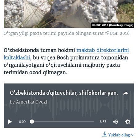
VIDEO
ODNOKLASSNIKI
XABARLAR SURATLARDA
TELEGRAM
TWITTER
O'tgan yilgi paxta terimi paytida olingan surat ©UGF 2016
SOUNDCLOUD
VOA
O'zbekistonda tuman hokimi
maktab direktorlarini
kaltaklashi
, bu voqea Bosh prokuratura tomonidan
o'rganilayotgani o'qituvchilarni majburiy paxta
terimidan ozod qilmagan.
O'zbekistonda o'qituvchilar, shifokorlar yana paxtaga olib chiqilyapti
by
Amerika Ovozi
No media source currently available
0:00
6:37
Yuklab oling