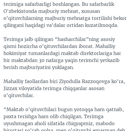
terimiga safarbarligi boshlangan. Bu safarbarlik
O'zbekistonda majburiy mehnat, xususan
o'qituvchilarning majburiy mehnatga tortilishi bekor
qilingani haqidagi va'dalar ortidan kuzatilmoqda.
Terimga jalb qilingan “hasharchilar”ning asosiy
qismi hozircha o'qituvchilardan iborat. Mahalliy
hokimiyat tumanlardagi maktab direktorlariga har
bir maktabdan 30 nafarga yaqin terimchi yetkazib
berish majburiyatini yuklagan.
Mahalliy faollardan biri Ziyodulla Razzoqovga ko'ra,
Jizzax viloyatida terimga chiqqanlar asosan
o'qituvchilar.
“Maktab o'qituvchilari bugun yotoqqa ham qatnab,
paxta terishga ham olib chiqilgan. Terimga
uyushmagan aholi sifatida chiqyapmiz, mabodo
birortasi so'rab qolsa, men o'qituvchi emasman deb