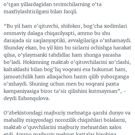
o'tgan yillardagidan terimchilarning o'ta
maxfiylashtirilgani bilan farqli.
“Bu yil ham o'qituvchi, shifokor, bog'cha xodimlari
ommaviy dalaga chiqarilyapti, ammo bu shu
darajada sir saqlanyaptiki, avvalgilariga o'xshamaydi.
Shunday ekan, bu yil kim bu sirlarni ochishga harakat
qilsa, o'ylaymanki tahdidlar ham shunga yarasha
bo'ladi. Hokimning maktab o'qituvchilarini xo'rlashi,
kaltaklashi bilan bog'liq voqeani esa hukumat ham,
jamoatchilik ham allaqachon hazm qilib yuborganga
o'xshaydi. Shuning uchun men bu voqeani paxta
kampaniyasiga biror ta'sir qilishini kutmayman”, -
deydi Eshonqulova.
O'zbekistondagi majburiy mehnatga qarshi dunyo va
mahalliy miqyosdagi norozilik chiqishlari bolalarni,
maktab o'quvchilarini majburiy mehnatdan xalos
etdi. Ammo majburiy mehnat kattalar hisobiga