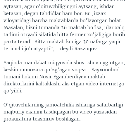
aytasan, agar o'qituvchiligingni aytsang, ishdan
ketasan, degan tahdidlar ham bor. Bu Jizzax
viloyatidagi barcha maktablarda bo'layotgan holat.
Masalan, bizni tumanda 26 maktab bo'lsa, ular xalq
ta’limi otryadi sifatida bitta fermer xo'jaligiga borib
paxta teradi. Bitta maktab kuniga 30 nafarga yaqin
terimchi jo'natyapti”, - deydi Razzoqov.
Yaqinda mamlakat miqyosida shov-shuv uyg'otgan,
keskin munozara qo'zg'agan voqea - Sayxonobod
tumani hokimi Nosir Egamberdiyev maktab
direktorlarini kaltaklashi aks etgan video internetga
qo'yildi.
O'qituvchilarning jamoatchilik ishlariga safarbarligi
majburiy ekanini tasdiqlagan bu video yuzasidan
prokuratura tekshiruv boshlagan.