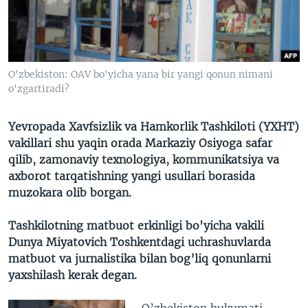
VIDEO
ODNOKLASSNIKI
XABARLAR SURATLARDA
TELEGRAM
TWITTER
O'zbekiston: OAV bo'yicha yana bir yangi qonun nimani
SOUNDCLOUD
VOA
o'zgartiradi?
Yevropada Xavfsizlik va Hamkorlik Tashkiloti (YXHT)
vakillari shu yaqin orada Markaziy Osiyoga safar
qilib, zamonaviy texnologiya, kommunikatsiya va
axborot tarqatishning yangi usullari borasida
muzokara olib borgan.
Tashkilotning matbuot erkinligi bo'yicha vakili
Dunya Miyatovich Toshkentdagi uchrashuvlarda
matbuot va jurnalistika bilan bog’liq qonunlarni
yaxshilash kerak degan.
O’zbekiston hukumati