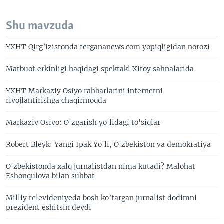
Shu mavzuda
YXHT Qirg’izistonda fergananews.com yopiqligidan norozi
Matbuot erkinligi haqidagi spektakl Xitoy sahnalarida
YXHT Markaziy Osiyo rahbarlarini internetni
rivojlantirishga chaqirmoqda
Markaziy Osiyo: O'zgarish yo'lidagi to'siqlar
Robert Bleyk: Yangi Ipak Yo'li, O'zbekiston va demokratiya
O'zbekistonda xalq jurnalistdan nima kutadi? Malohat
Eshonqulova bilan suhbat
Milliy televideniyeda bosh ko’targan jurnalist dodimni
prezident eshitsin deydi