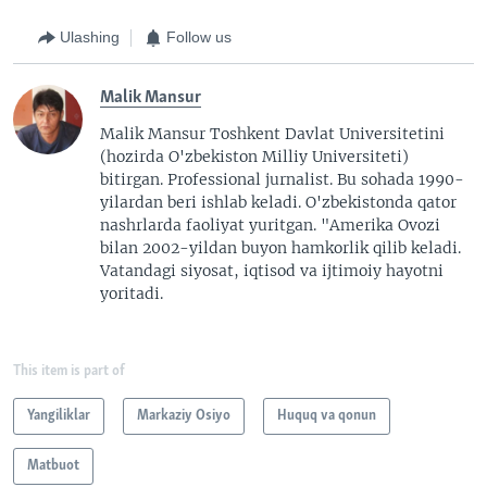
Ulashing
Follow us
Malik Mansur
Malik Mansur Toshkent Davlat Universitetini
(hozirda O'zbekiston Milliy Universiteti)
bitirgan. Professional jurnalist. Bu sohada 1990-
yilardan beri ishlab keladi. O'zbekistonda qator
nashrlarda faoliyat yuritgan. "Amerika Ovozi
bilan 2002-yildan buyon hamkorlik qilib keladi.
Vatandagi siyosat, iqtisod va ijtimoiy hayotni
yoritadi.
This item is part of
Yangiliklar
Markaziy Osiyo
Huquq va qonun
Matbuot