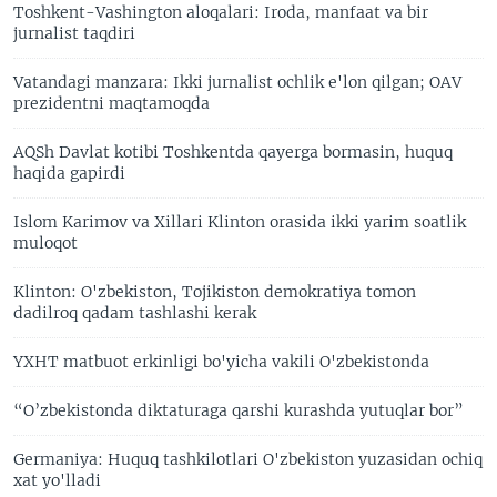
Toshkent-Vashington aloqalari: Iroda, manfaat va bir
jurnalist taqdiri
Vatandagi manzara: Ikki jurnalist ochlik e'lon qilgan; OAV
prezidentni maqtamoqda
AQSh Davlat kotibi Toshkentda qayerga bormasin, huquq
haqida gapirdi
Islom Karimov va Xillari Klinton orasida ikki yarim soatlik
muloqot
Klinton: O'zbekiston, Tojikiston demokratiya tomon
dadilroq qadam tashlashi kerak
YXHT matbuot erkinligi bo'yicha vakili O'zbekistonda
“O’zbekistonda diktaturaga qarshi kurashda yutuqlar bor”
Germaniya: Huquq tashkilotlari O'zbekiston yuzasidan ochiq
xat yo'lladi