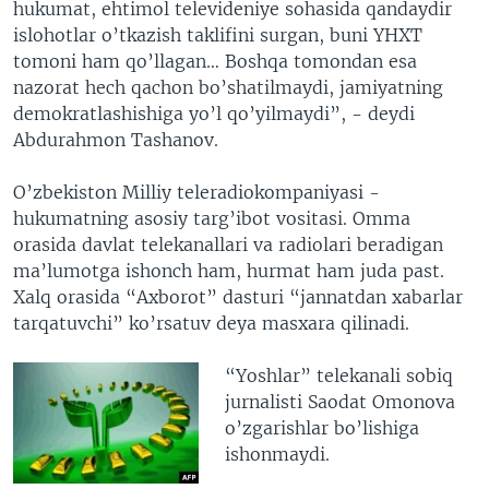
hukumat, ehtimol televideniye sohasida qandaydir
islohotlar o’tkazish taklifini surgan, buni YHXT
tomoni ham qo’llagan… Boshqa tomondan esa
nazorat hech qachon bo’shatilmaydi, jamiyatning
demokratlashishiga yo’l qo’yilmaydi”, - deydi
Abdurahmon Tashanov.
O’zbekiston Milliy teleradiokompaniyasi -
hukumatning asosiy targ’ibot vositasi. Omma
orasida davlat telekanallari va radiolari beradigan
ma’lumotga ishonch ham, hurmat ham juda past.
Xalq orasida “Axborot” dasturi “jannatdan xabarlar
tarqatuvchi” ko’rsatuv deya masxara qilinadi.
“Yoshlar” telekanali sobiq
jurnalisti Saodat Omonova
o’zgarishlar bo’lishiga
ishonmaydi.