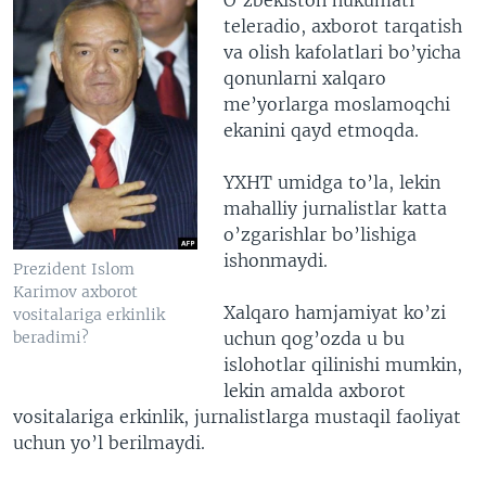
teleradio, axborot tarqatish
va olish kafolatlari bo’yicha
qonunlarni xalqaro
me’yorlarga moslamoqchi
ekanini qayd etmoqda.
YXHT umidga to’la, lekin
mahalliy jurnalistlar katta
o’zgarishlar bo’lishiga
ishonmaydi.
Prezident Islom
Karimov axborot
Xalqaro hamjamiyat ko’zi
vositalariga erkinlik
uchun qog’ozda u bu
beradimi?
islohotlar qilinishi mumkin,
lekin amalda axborot
vositalariga erkinlik, jurnalistlarga mustaqil faoliyat
uchun yo’l berilmaydi.