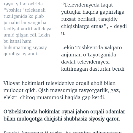
1990-yillar oxirida
“Televideniyeda faqat
"Yoshlar" telekanali
yutuqlar haqida gapirishga
tuzilganida ko'plab
ruxsat beriladi, tanqidiy
jurnalistlar yangicha
chiqishlarga emas”, - deydi
faoliyat yuritiladi deya
u.
umid qilgan edi. Lekin
bu kanal ham
Lekin Toshkentda xalqaro
hukumatning siyosiy
quroliga aylandi.
anjuman o’tayotganida
davlat televideniyesi
kutilmagan dasturlar berdi.
Viloyat hokimlari televideniye orqali aholi bilan
muloqot qildi. Qish mavsumiga tayyorgarlik, gaz,
elektr-chiroq muammosi haqida gap ketdi.
O’zbekistonda hokimlar oynai jahon orqali odamlar
bilan muloqotga chiqishi shubhasiz siyosiy qaror.
Saodat Amonova fikricha, bu nomiga qilinayotgan