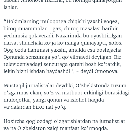
ishlar.
“Hokimlarning muloqotga chiqishi yaxshi voqea,
biroq muammolar - gaz, chiroq masalasi baribir
yechimsiz qolaveradi. Nazarimda bu uyushtirilgan
narsa, shunchaki xo’ja ko’rsinga qilinayapti, xolos.
Qog’ozda hammasi yaxshi, amalda esa boshqacha.
Qonunda senzuraga yo’l qo’yilmaydi deyilgan. Biz
televideniyadagi senzuraga qarshi bosh ko’tardik,
lekin bizni ishdan haydashdi”, - deydi Omonova.
Mustaqil jurnalistalar deydiki, O’zbekistonda tuzum
o’zgarmas ekan, so’z va matbuot erkinligi borasidagi
muloqotlar, yangi qonun va islohot haqida
va’dalardan biror naf yo’q.
Hozircha qog’ozdagi o’zgarishlardan na jurnalistlar
va na O’zbekiston xalqi manfaat ko’rmoqda.