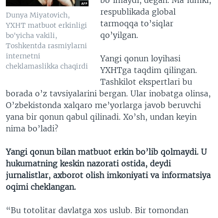
respublikada global
Dunya Miyatovich,
tarmoqqa to’siqlar
YXHT matbuot erkinligi
qo’yilgan.
bo'yicha vakili,
Toshkentda rasmiylarni
internetni
Yangi qonun loyihasi
cheklamaslikka chaqirdi
YXHTga taqdim qilingan.
Tashkilot ekspertlari bu
borada o’z tavsiyalarini bergan. Ular inobatga olinsa,
O’zbekistonda xalqaro me’yorlarga javob beruvchi
yana bir qonun qabul qilinadi. Xo’sh, undan keyin
nima bo’ladi?
Yangi qonun bilan matbuot erkin bo’lib qolmaydi. U
hukumatning keskin nazorati ostida, deydi
jurnalistlar, axborot olish imkoniyati va informatsiya
oqimi cheklangan.
“Bu totolitar davlatga xos uslub. Bir tomondan