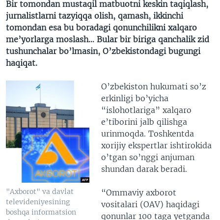
Bir tomondan mustaqil matbuotni keskin taqiqlash,
jurnalistlarni tazyiqqa olish, qamash, ikkinchi
tomondan esa bu boradagi qonunchilikni xalqaro
me’yorlarga moslash… Bular bir biriga qanchalik zid
tushunchalar bo’lmasin, O’zbekistondagi bugungi
haqiqat.
O’zbekiston hukumati so’z
erkinligi bo’yicha
“islohotlariga” xalqaro
e’tiborini jalb qilishga
urinmoqda. Toshkentda
xorijiy ekspertlar ishtirokida
o’tgan so’nggi anjuman
shundan darak beradi.
"Axborot" va davlat
“Ommaviy axborot
televideniyesining
vositalari (OAV) haqidagi
boshqa informatsion
qonunlar 100 taga yetganda