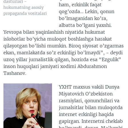
dasturlari -
ham, erkinlik faqat
hukumatning asosiy
qog’ozda... Lekin, qonun
propaganda vositalari
bo’lmaganidan ko’ra,
albatta bo’lgani yaxshi.
Yevropa bilan yaqinlashish niyatida hukumat
islohotlar bo’yicha muloqot boshlashga harakat
qilayotgan bo’lishi mumkin. Biroq siyosat o’zgarmas
ekan, mamlakatda so’z erkinligi bo’lmaydi”, - deydi
uzoq yillar jurnalistlik qilgan, hozirda esa “Ezgulik”
inson huquqlari jamiyati xodimi Abdurahmon
Tashanov.
YXHT maxsus vakili Dunya
Miyatovich O’zbekiston
rasmiylari, qonunchilari va
jurnalsitlar bilan muloqotda
internet erkinligi haqida
gapirgan. Internetni cheklab
bo’lmaydi, degan. Ma’lumki,