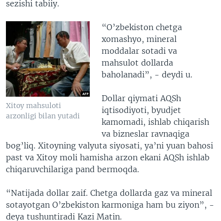
sezishi tabiiy.
“O’zbekiston chetga
xomashyo, mineral
moddalar sotadi va
mahsulot dollarda
baholanadi”, - deydi u.
Dollar qiymati AQSh
Xitoy mahsuloti
iqtisodiyoti, byudjet
arzonligi bilan yutadi
kamomadi, ishlab chiqarish
va bizneslar ravnaqiga
bog’liq. Xitoyning valyuta siyosati, ya’ni yuan bahosi
past va Xitoy moli hamisha arzon ekani AQSh ishlab
chiqaruvchilariga pand bermoqda.
“Natijada dollar zaif. Chetga dollarda gaz va mineral
sotayotgan O’zbekiston karmoniga ham bu ziyon”, -
deya tushuntiradi Kazi Matin.