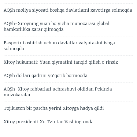
AQSh moliya siyosati boshqa davlatlarni xavotirga solmoqda
AQSh-Xitoyning yuan bo'yicha munozarasi global
hamkorlikka zarar qilmoqda
Eksportni oshirish uchun davlatlar valyutasini ishga
solmoqda
Xitoy hukumati: Yuan qiymatini tanqid qilish o'rinsiz
AQSh dollari qadrini yo'qotib bormoqda
AQSh-Xitoy rahbarlari uchrashuvi oldidan Pekinda
muzokaralar
Tojikiston bir parcha yerini Xitoyga hadya qildi
Xitoy prezidenti Xu Tzintao Vashingtonda