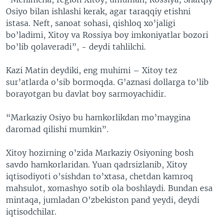
Osiyo bilan ishlashi kerak, agar taraqqiy etishni
istasa. Neft, sanoat sohasi, qishloq xo’jaligi
bo’ladimi, Xitoy va Rossiya boy imkoniyatlar bozori
bo’lib qolaveradi”, - deydi tahlilchi.
Kazi Matin deydiki, eng muhimi – Xitoy tez
sur’atlarda o’sib bormoqda. G’aznasi dollarga to’lib
borayotgan bu davlat boy sarmoyachidir.
“Markaziy Osiyo bu hamkorlikdan mo’maygina
daromad qilishi mumkin”.
Xitoy hozirning o’zida Markaziy Osiyoning bosh
savdo hamkorlaridan. Yuan qadrsizlanib, Xitoy
iqtisodiyoti o’sishdan to’xtasa, chetdan kamroq
mahsulot, xomashyo sotib ola boshlaydi. Bundan esa
mintaqa, jumladan O’zbekiston pand yeydi, deydi
iqtisodchilar.