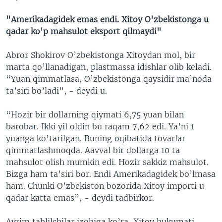
"Amerikadagidek emas endi. Xitoy O'zbekistonga u
qadar ko'p mahsulot eksport qilmaydi"
Abror Shokirov O’zbekistonga Xitoydan mol, bir
marta qo’llanadigan, plastmassa idishlar olib keladi.
“Yuan qimmatlasa, O’zbekistonga qaysidir ma’noda
ta’siri bo’ladi”, - deydi u.
“Hozir bir dollarning qiymati 6,75 yuan bilan
barobar. Ikki yil oldin bu raqam 7,62 edi. Ya’ni 1
yuanga ko’tarilgan. Buning oqibatida tovarlar
qimmatlashmoqda. Aavval bir dollarga 10 ta
mahsulot olish mumkin edi. Hozir sakkiz mahsulot.
Bizga ham ta’siri bor. Endi Amerikadagidek bo’lmasa
ham. Chunki O’zbekiston bozorida Xitoy importi u
qadar katta emas”, - deydi tadbirkor.
Ayrim tahlilchilar izohiga ko’ra, Xitoy hukumati