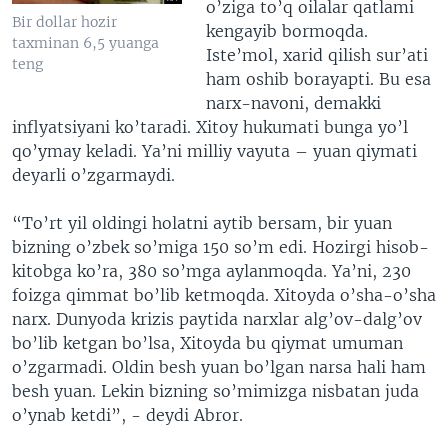
o’ziga to’q oilalar qatlami
Bir dollar hozir
kengayib bormoqda.
taxminan 6,5 yuanga
Iste’mol, xarid qilish sur’ati
teng
ham oshib borayapti. Bu esa
narx-navoni, demakki
inflyatsiyani ko’taradi. Xitoy hukumati bunga yo’l
qo’ymay keladi. Ya’ni milliy vayuta – yuan qiymati
deyarli o’zgarmaydi.
“To’rt yil oldingi holatni aytib bersam, bir yuan
bizning o’zbek so’miga 150 so’m edi. Hozirgi hisob-
kitobga ko’ra, 380 so’mga aylanmoqda. Ya’ni, 230
foizga qimmat bo’lib ketmoqda. Xitoyda o’sha-o’sha
narx. Dunyoda krizis paytida narxlar alg’ov-dalg’ov
bo’lib ketgan bo’lsa, Xitoyda bu qiymat umuman
o’zgarmadi. Oldin besh yuan bo’lgan narsa hali ham
besh yuan. Lekin bizning so’mimizga nisbatan juda
o’ynab ketdi”, - deydi Abror.