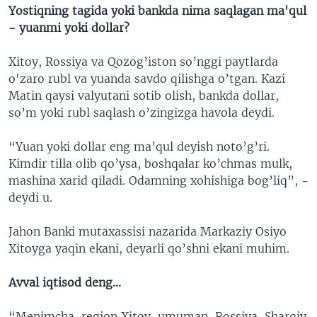
Yostiqning tagida yoki bankda nima saqlagan ma'qul
- yuanmi yoki dollar?
Xitoy, Rossiya va Qozog’iston so’nggi paytlarda
o'zaro rubl va yuanda savdo qilishga o’tgan. Kazi
Matin qaysi valyutani sotib olish, bankda dollar,
so’m yoki rubl saqlash o’zingizga havola deydi.
“Yuan yoki dollar eng ma’qul deyish noto’g’ri.
Kimdir tilla olib qo’ysa, boshqalar ko’chmas mulk,
mashina xarid qiladi. Odamning xohishiga bog’liq”, -
deydi u.
Jahon Banki mutaxassisi nazarida Markaziy Osiyo
Xitoyga yaqin ekani, deyarli qo’shni ekani muhim.
Avval iqtisod deng...
“Menimcha, region Xitoy, umuman, Rossiya, Sharqiy