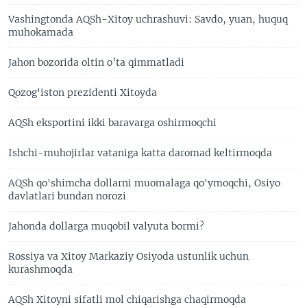
Vashingtonda AQSh-Xitoy uchrashuvi: Savdo, yuan, huquq
muhokamada
Jahon bozorida oltin o’ta qimmatladi
Qozog'iston prezidenti Xitoyda
AQSh eksportini ikki baravarga oshirmoqchi
Ishchi-muhojirlar vataniga katta daromad keltirmoqda
AQSh qo'shimcha dollarni muomalaga qo'ymoqchi, Osiyo
davlatlari bundan norozi
Jahonda dollarga muqobil valyuta bormi?
Rossiya va Xitoy Markaziy Osiyoda ustunlik uchun
kurashmoqda
AQSh Xitoyni sifatli mol chiqarishga chaqirmoqda