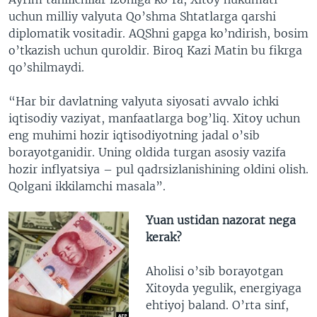
uchun milliy valyuta Qo’shma Shtatlarga qarshi
diplomatik vositadir. AQShni gapga ko’ndirish, bosim
o’tkazish uchun quroldir. Biroq Kazi Matin bu fikrga
qo’shilmaydi.
“Har bir davlatning valyuta siyosati avvalo ichki
iqtisodiy vaziyat, manfaatlarga bog’liq. Xitoy uchun
eng muhimi hozir iqtisodiyotning jadal o’sib
borayotganidir. Uning oldida turgan asosiy vazifa
hozir inflyatsiya – pul qadrsizlanishining oldini olish.
Qolgani ikkilamchi masala”.
Yuan ustidan nazorat nega
kerak?
Aholisi o’sib borayotgan
Xitoyda yegulik, energiyaga
ehtiyoj baland. O’rta sinf,