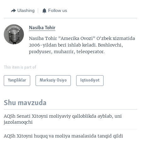
Ulashing
Follow us
Nasiba Tohir
Nasiba Tohir "Amerika Ovozi" O'zbek xizmatida
2006-yildan beri ishlab keladi. Boshlovchi,
prodyuser, muharrir, teleoperator.
This item is part of
Yangiliklar
Markaziy Osiyo
Iqtisodiyot
Shu mavzuda
AQSh Senati Xitoyni moliyaviy qalloblikda ayblab, uni
jazolamoqchi
AQSh Xitoyni huquq va moliya masalasida tanqid qildi