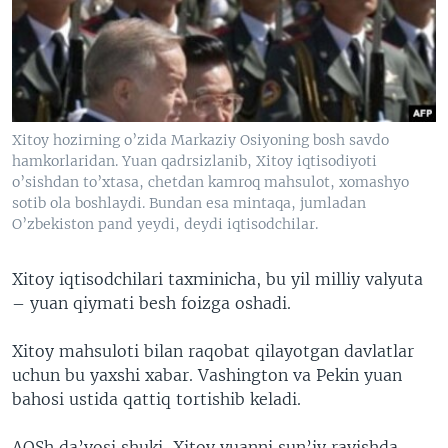
VIDEO
ODNOKLASSNIKI
XABARLAR SURATLARDA
TELEGRAM
TWITTER
SOUNDCLOUD
VOA
Xitoy hozirning o’zida Markaziy Osiyoning bosh savdo
hamkorlaridan. Yuan qadrsizlanib, Xitoy iqtisodiyoti
o’sishdan to’xtasa, chetdan kamroq mahsulot, xomashyo
sotib ola boshlaydi. Bundan esa mintaqa, jumladan
O’zbekiston pand yeydi, deydi iqtisodchilar.
Xitoy iqtisodchilari taxminicha, bu yil milliy valyuta
– yuan qiymati besh foizga oshadi.
Xitoy mahsuloti bilan raqobat qilayotgan davlatlar
uchun bu yaxshi xabar. Vashington va Pekin yuan
bahosi ustida qattiq tortishib keladi.
AQSh da’vosi shuki, Xitoy yuanni sun’iy ravishda