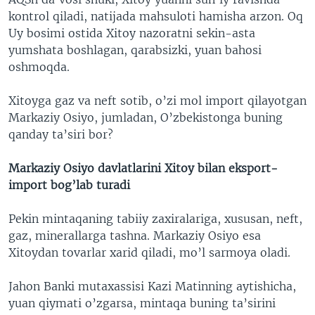
kontrol qiladi, natijada mahsuloti hamisha arzon. Oq
Uy bosimi ostida Xitoy nazoratni sekin-asta
yumshata boshlagan, qarabsizki, yuan bahosi
oshmoqda.
Xitoyga gaz va neft sotib, o’zi mol import qilayotgan
Markaziy Osiyo, jumladan, O’zbekistonga buning
qanday ta’siri bor?
Markaziy Osiyo davlatlarini Xitoy bilan eksport-
import bog’lab turadi
Pekin mintaqaning tabiiy zaxiralariga, xususan, neft,
gaz, minerallarga tashna. Markaziy Osiyo esa
Xitoydan tovarlar xarid qiladi, mo’l sarmoya oladi.
Jahon Banki mutaxassisi Kazi Matinning aytishicha,
yuan qiymati o’zgarsa, mintaqa buning ta’sirini