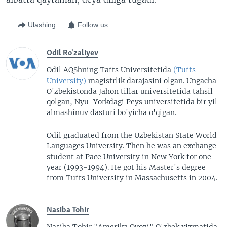
Ulashing
Follow us
Odil Ro'zaliyev
Odil AQShning Tafts Universitetida
(Tufts
University)
magistrlik darajasini olgan. Ungacha
O'zbekistonda Jahon tillar universitetida tahsil
qolgan, Nyu-Yorkdagi Peys universitetida bir yil
almashinuv dasturi bo'yicha o'qigan.
Odil graduated from the Uzbekistan State World
Languages University. Then he was an exchange
student at Pace University in New York for one
year (1993-1994). He got his Master's degree
from Tufts University in Massachusetts in 2004.
Nasiba Tohir
Nasiba Tohir "Amerika Ovozi" O'zbek xizmatida