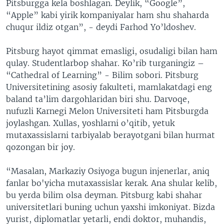
Pitsburgga kela boshlagan. Deylik, “Google”,
“Apple” kabi yirik kompaniyalar ham shu shaharda
chuqur ildiz otgan”, - deydi Farhod Yo’ldoshev.
Pitsburg hayot qimmat emasligi, osudaligi bilan ham
qulay. Studentlarbop shahar. Ko’rib turganingiz –
“Cathedral of Learning” - Bilim sobori. Pitsburg
Universitetining asosiy fakulteti, mamlakatdagi eng
baland ta’lim dargohlaridan biri shu. Darvoqe,
nufuzli Karnegi Melon Universiteti ham Pitsburgda
joylashgan. Xullas, yoshlarni o’qitib, yetuk
mutaxassislarni tarbiyalab berayotgani bilan hurmat
qozongan bir joy.
“Masalan, Markaziy Osiyoga bugun injenerlar, aniq
fanlar bo'yicha mutaxassislar kerak. Ana shular kelib,
bu yerda bilim olsa deyman. Pitsburg kabi shahar
universitetlari buning uchun yaxshi imkoniyat. Bizda
yurist, diplomatlar yetarli, endi doktor, muhandis,