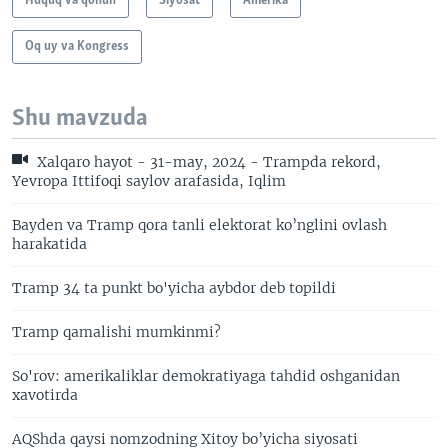
Huquq va qonun
Siyosat
Amerika
Oq uy va Kongress
Shu mavzuda
Xalqaro hayot - 31-may, 2024 - Trampda rekord,
Yevropa Ittifoqi saylov arafasida, Iqlim
Bayden va Tramp qora tanli elektorat ko’nglini ovlash
harakatida
Tramp 34 ta punkt bo'yicha aybdor deb topildi
Tramp qamalishi mumkinmi?
So'rov: amerikaliklar demokratiyaga tahdid oshganidan
xavotirda
AQShda qaysi nomzodning Xitoy bo’yicha siyosati