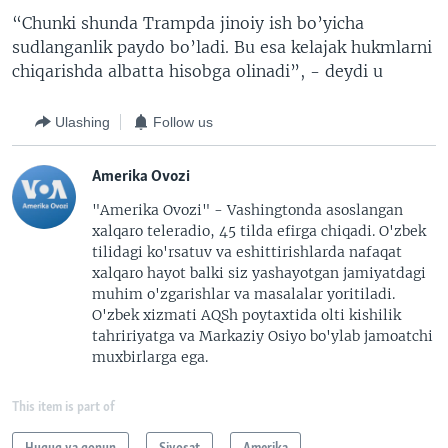
“Chunki shunda Trampda jinoiy ish bo’yicha
sudlanganlik paydo bo’ladi. Bu esa kelajak hukmlarni
chiqarishda albatta hisobga olinadi”, - deydi u
Ulashing
Follow us
Amerika Ovozi
"Amerika Ovozi" - Vashingtonda asoslangan
xalqaro teleradio, 45 tilda efirga chiqadi. O'zbek
tilidagi ko'rsatuv va eshittirishlarda nafaqat
xalqaro hayot balki siz yashayotgan jamiyatdagi
muhim o'zgarishlar va masalalar yoritiladi.
O'zbek xizmati AQSh poytaxtida olti kishilik
tahririyatga va Markaziy Osiyo bo'ylab jamoatchi
muxbirlarga ega.
This item is part of