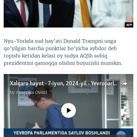
VIDEO
ODNOKLASSNIKI
XABARLAR SURATLARDA
TELEGRAM
TWITTER
SOUNDCLOUD
VOA
Nyu-Yorkda sud hay’ati Donald Trampni unga
qo’yilgan barcha punktlar bo’yicha aybdor deb
topishi ketidan kelasi oy sudya AQSh sobiq
prezidentini qamoqqa olishni buyurishi mumkin.
Xalqaro hayot - 7-iyun, 2024-yil - Yevroparlamentga saylov. Trampning qamalish ehtimoli
by
Amerika Ovozi
No media source currently available