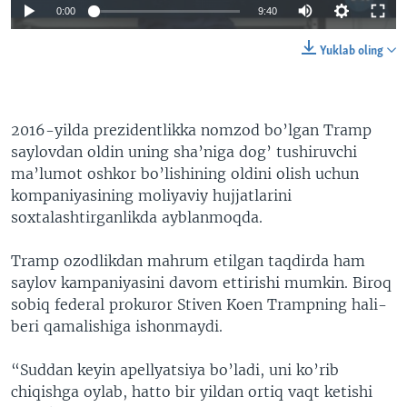
0:00
9:40
Yuklab oling
2016-yilda prezidentlikka nomzod bo’lgan Tramp
saylovdan oldin uning sha’niga dog’ tushiruvchi
ma’lumot oshkor bo’lishining oldini olish uchun
kompaniyasining moliyaviy hujjatlarini
soxtalashtirganlikda ayblanmoqda.
Tramp ozodlikdan mahrum etilgan taqdirda ham
saylov kampaniyasini davom ettirishi mumkin. Biroq
sobiq federal prokuror Stiven Koen Trampning hali-
beri qamalishiga ishonmaydi.
“Suddan keyin apellyatsiya bo’ladi, uni ko’rib
chiqishga oylab, hatto bir yildan ortiq vaqt ketishi