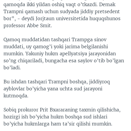
qamoqda ikki yildan oshiq vaqt o’tkazdi. Demak
Trampni qamash uchun sudyada jiddiy pretsedent
bor”, - deydi Jorjtaun universitetida huquqshunos
professor Abbe Smit.
Qamoq muddatidan tashqari Trampga sinov
muddati, uy qamog’i yoki jarima belgilanishi
mumkin. Yakuniy hukm apellyatsiya jarayonidan
so’ng chiqariladi, bungacha esa saylov o’tib bo’lgan
bo’ladi.
Bu ishdan tashqari Trampni boshqa, jiddiyroq
ayblovlar bo’yicha yana uchta sud jarayoni
kutmoqda.
Sobiq prokuror Prit Bxararaning taxmin qilishicha,
hozirgi ish bo’yicha hukm boshqa sud ishlari
bo’yicha hukmlarga ham ta’sir qilishi mumkin.