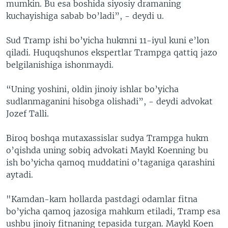
mumkin. Bu esa boshida siyosiy dramaning
kuchayishiga sabab bo’ladi”, - deydi u.
Sud Tramp ishi bo’yicha hukmni 11-iyul kuni e’lon
qiladi. Huquqshunos ekspertlar Trampga qattiq jazo
belgilanishiga ishonmaydi.
“Uning yoshini, oldin jinoiy ishlar bo’yicha
sudlanmaganini hisobga olishadi”, - deydi advokat
Jozef Talli.
Biroq boshqa mutaxassislar sudya Trampga hukm
o’qishda uning sobiq advokati Maykl Koenning bu
ish bo’yicha qamoq muddatini o’taganiga qarashini
aytadi.
"Kamdan-kam hollarda pastdagi odamlar fitna
bo’yicha qamoq jazosiga mahkum etiladi, Tramp esa
ushbu jinoiy fitnaning tepasida turgan. Maykl Koen