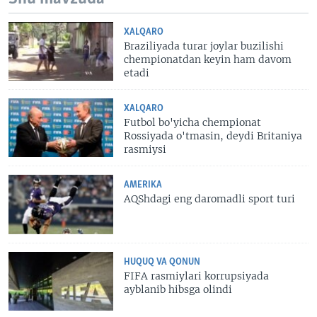
XALQARO
Braziliyada turar joylar buzilishi
chempionatdan keyin ham davom
etadi
XALQARO
Futbol bo'yicha chempionat
Rossiyada o'tmasin, deydi Britaniya
rasmiysi
AMERIKA
AQShdagi eng daromadli sport turi
HUQUQ VA QONUN
FIFA rasmiylari korrupsiyada
ayblanib hibsga olindi