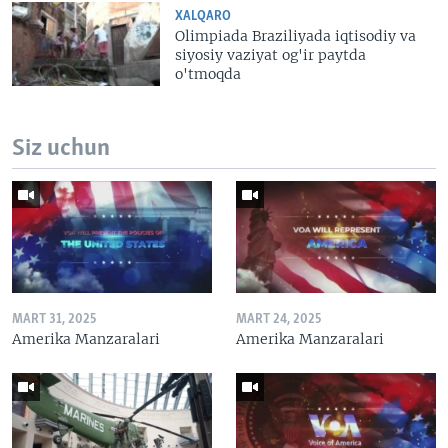
XALQARO
Olimpiada Braziliyada iqtisodiy va
siyosiy vaziyat og'ir paytda
o'tmoqda
Siz uchun
MART 31, 2025
MART 24, 2025
Amerika Manzaralari
Amerika Manzaralari