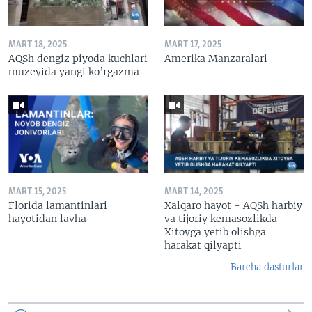
MART 18, 2025
MART 17, 2025
AQSh dengiz piyoda kuchlari
Amerika Manzaralari
muzeyida yangi ko’rgazma
MART 15, 2025
MART 14, 2025
Florida lamantinlari
Xalqaro hayot - AQSh harbiy
hayotidan lavha
va tijoriy kemasozlikda
Xitoyga yetib olishga
harakat qilyapti
Barcha dasturlar