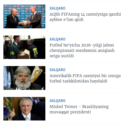
XALQARO
AQSh FIFAning 14 rasmiysiga qarshi
ayblov e'lon qildi
XALQARO
Futbol bo'yicha 2026-yilgi jahon
chempionati mezbonini aniqlash
ortga surildi
XALQARO
Amerikalik FIFA rasmiysi bir umrga
futbol tashkilotidan haydaldi
XALQARO
Mishel Temer - Braziliyaning
muvaqqat prezidenti