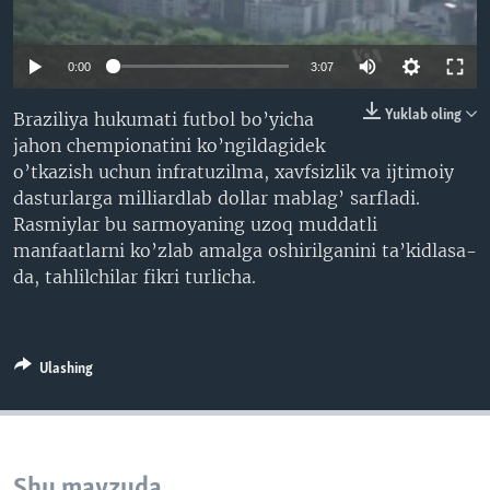
VIDEO
ODNOKLASSNIKI
XABARLAR SURATLARDA
TELEGRAM
0:00
3:07
TWITTER
Yuklab oling
Braziliya hukumati futbol bo’yicha
SOUNDCLOUD
VOA
jahon chempionatini ko’ngildagidek
o’tkazish uchun infratuzilma, xavfsizlik va ijtimoiy
dasturlarga milliardlab dollar mablag’ sarfladi.
Rasmiylar bu sarmoyaning uzoq muddatli
manfaatlarni ko’zlab amalga oshirilganini ta’kidlasa-
da, tahlilchilar fikri turlicha.
Ulashing
Shu mavzuda