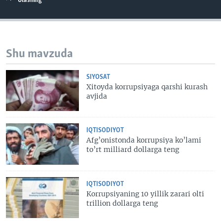
Ulashing
Shu mavzuda
SIYOSAT
Xitoyda korrupsiyaga qarshi kurash
avjida
IQTISODIYOT
Afg’onistonda korrupsiya ko’lami
to’rt milliard dollarga teng
IQTISODIYOT
Korrupsiyaning 10 yillik zarari olti
trillion dollarga teng