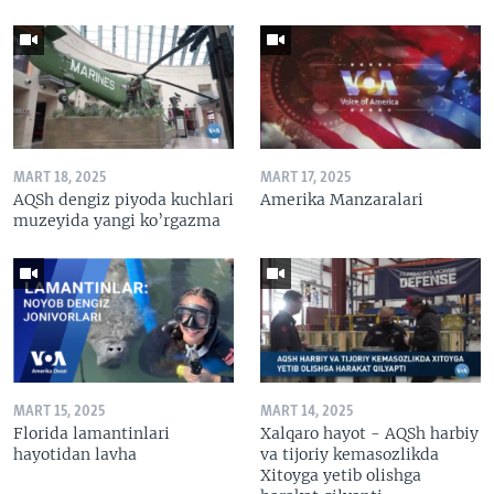
MART 18, 2025
MART 17, 2025
AQSh dengiz piyoda kuchlari
Amerika Manzaralari
muzeyida yangi ko’rgazma
MART 15, 2025
MART 14, 2025
Florida lamantinlari
Xalqaro hayot - AQSh harbiy
hayotidan lavha
va tijoriy kemasozlikda
Xitoyga yetib olishga