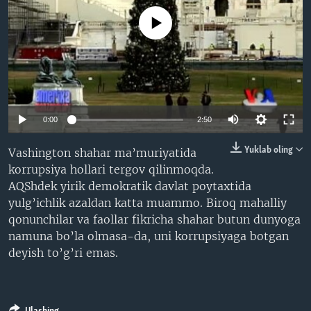
VIDEO
ODNOKLASSNIKI
No media source currently available
XABARLAR SURATLARDA
TELEGRAM
TWITTER
SOUNDCLOUD
VOA
0:00
2:50
Yuklab oling
Vashington shahar ma’muriyatida
korrupsiya hollari tergov qilinmoqda.
AQShdek yirik demokratik davlat poytaxtida
yulg’ichlik azaldan katta muammo. Biroq mahalliy
qonunchilar va faollar fikricha shahar butun dunyoga
namuna bo’la olmasa-da, uni korrupsiyaga botgan
deyish to’g’ri emas.