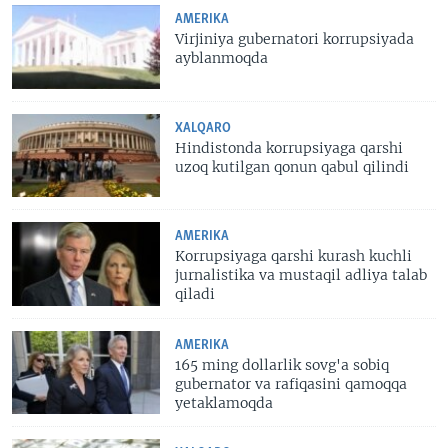
AMERIKA
Virjiniya gubernatori korrupsiyada
ayblanmoqda
XALQARO
Hindistonda korrupsiyaga qarshi
uzoq kutilgan qonun qabul qilindi
AMERIKA
Korrupsiyaga qarshi kurash kuchli
jurnalistika va mustaqil adliya talab
qiladi
AMERIKA
165 ming dollarlik sovg'a sobiq
gubernator va rafiqasini qamoqqa
yetaklamoqda