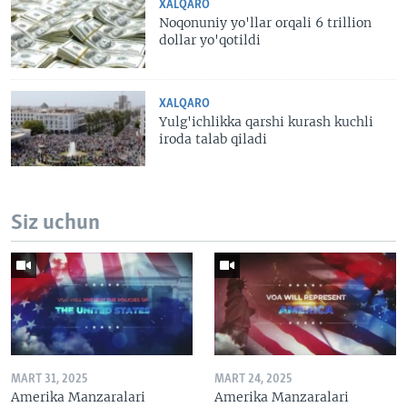
XALQARO
Noqonuniy yo'llar orqali 6 trillion
dollar yo'qotildi
XALQARO
Yulg'ichlikka qarshi kurash kuchli
iroda talab qiladi
Siz uchun
MART 31, 2025
MART 24, 2025
Amerika Manzaralari
Amerika Manzaralari