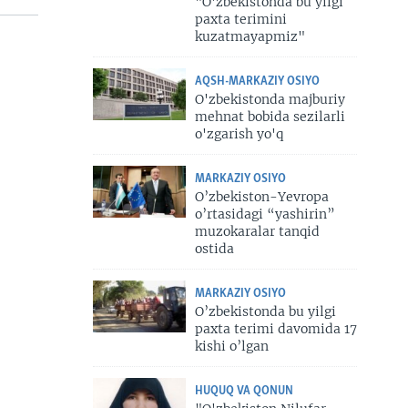
"O'zbekistonda bu yilgi
paxta terimini
kuzatmayapmiz"
AQSH-MARKAZIY OSIYO
O'zbekistonda majburiy
mehnat bobida sezilarli
o'zgarish yo'q
MARKAZIY OSIYO
O’zbekiston-Yevropa
o’rtasidagi “yashirin”
muzokaralar tanqid
ostida
MARKAZIY OSIYO
O’zbekistonda bu yilgi
paxta terimi davomida 17
kishi o’lgan
HUQUQ VA QONUN