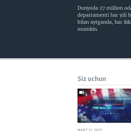
Dunyoda 27 million oda
departamenti har yili 
bilan aytganda, har ik
mumkin.
Siz uchun
MART 31, 2025