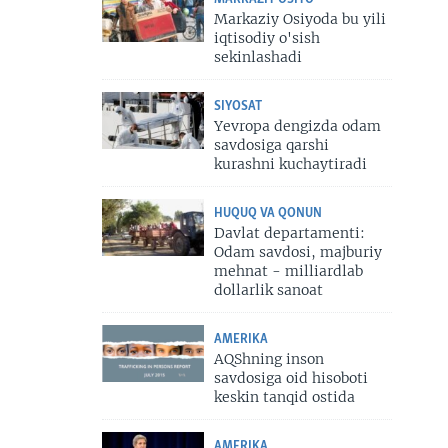
Markaziy Osiyoda bu yili
iqtisodiy o'sish
sekinlashadi
SIYOSAT
Yevropa dengizda odam
savdosiga qarshi
kurashni kuchaytiradi
HUQUQ VA QONUN
Davlat departamenti:
Odam savdosi, majburiy
mehnat - milliardlab
dollarlik sanoat
AMERIKA
AQShning inson
savdosiga oid hisoboti
keskin tanqid ostida
AMERIKA