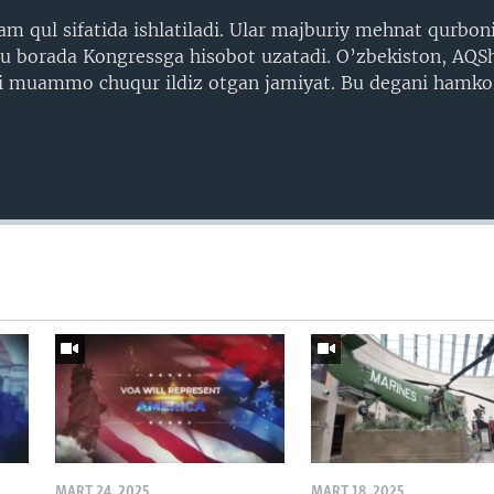
m qul sifatida ishlatiladi. Ular majburiy mehnat qurbon
bu borada Kongressga hisobot uzatadi. O’zbekiston, AQSh
ki muammo chuqur ildiz otgan jamiyat. Bu degani hamkor
MART 24, 2025
MART 18, 2025