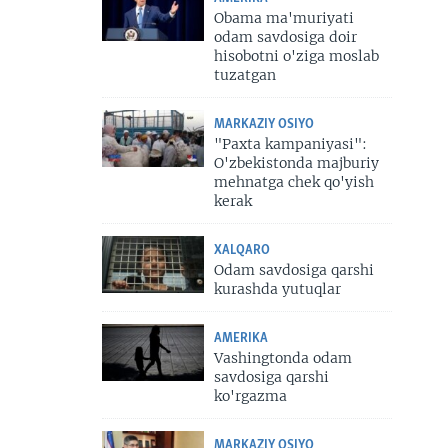
Obama ma'muriyati
odam savdosiga doir
hisobotni o'ziga moslab
tuzatgan
MARKAZIY OSIYO
"Paxta kampaniyasi":
O'zbekistonda majburiy
mehnatga chek qo'yish
kerak
XALQARO
Odam savdosiga qarshi
kurashda yutuqlar
AMERIKA
Vashingtonda odam
savdosiga qarshi
ko'rgazma
MARKAZIY OSIYO