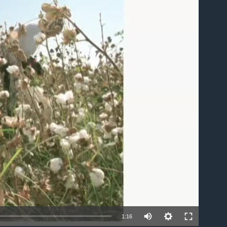
able
1:16