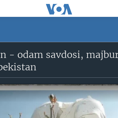
on - odam savdosi, majbur
bekistan