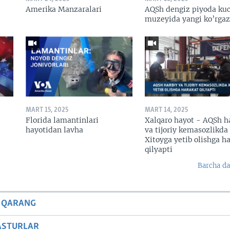
Amerika Manzaralari
AQSh dengiz piyoda kuc
muzeyida yangi ko’rga
MART 15, 2025
MART 14, 2025
Florida lamantinlari
Xalqaro hayot - AQSh h
hayotidan lavha
va tijoriy kemasozlikda
Xitoyga yetib olishga h
qilyapti
Barcha da
 QARANG
ASTURLAR