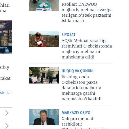
Faollar: DAEWOO
hlari
majburiy mehnat evaziga
zma
terilgan o'zbek paxtasini
ishlatmasin
SIYOSAT
AQSh Mehnat vazirligi
rasmiylari O'zbekistonda
majburiy mehnatni
muhokama qildi
arbiy
HUQUQ VA QONUN
Vashingtonda
arakat
O'zbekiston paxta
dalalarida majburiy
sturlar
mehnatga qarshi
namoyish o'tkazildi
MARKAZIY OSIYO
Xalqaro mehnat
tashkiloti: