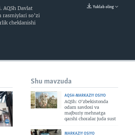
Yuklab oling
i. AQSh Davlat
EMBED
 rasmiylari so’zi
lik cheklanishi
Shu mavzuda
AQSH-MARKAZIY OSIYO
AQSh: O'zbekistonda
odam savdosi va
majburiy mehnatga
qarshi choralar juda sust
MARKAZIY OSIYO