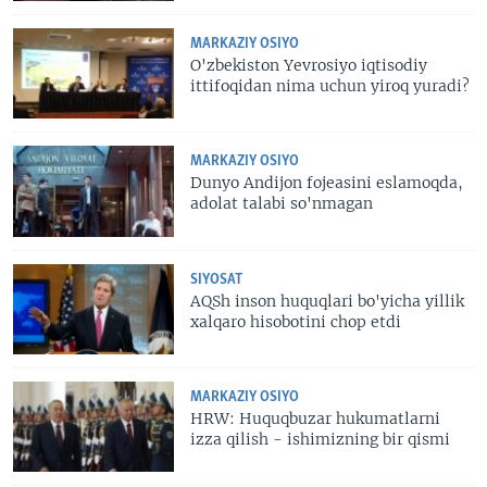
MARKAZIY OSIYO
O'zbekiston Yevrosiyo iqtisodiy
ittifoqidan nima uchun yiroq yuradi?
MARKAZIY OSIYO
Dunyo Andijon fojeasini eslamoqda,
adolat talabi so'nmagan
SIYOSAT
AQSh inson huquqlari bo'yicha yillik
xalqaro hisobotini chop etdi
MARKAZIY OSIYO
HRW: Huquqbuzar hukumatlarni
izza qilish - ishimizning bir qismi