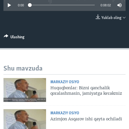
VIDEO
ODNOKLASSNIKI
0:00
0:08:02
XABARLAR SURATLARDA
TELEGRAM
Yuklab oling
TWITTER
SOUNDCLOUD
VOA
Ulashing
Shu mavzuda
MARKAZIY OSIYO
Huquqbonlar: Bizni qanchalik
qoralashmasin, jamiyatga kerakmiz
MARKAZIY OSIYO
Azimjon Asqarov ishi qayta ochiladi