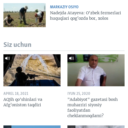
MARKAZIY OSIYO
Nadejda Atayeva: O'zbek fermerlari
huquqlari qog’ozda bor, xolos
Siz uchun
APREL 18, 2021
IYUN 25, 2020
AQSh qo'shinlari va
"Adabiyot" gazetasi bosh
Afg’oniston taqdiri
muharriri siyosiy
faoliyatdan
cheklanmoqdami?