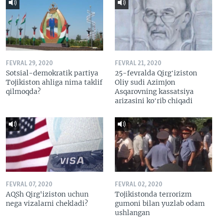
FEVRAL 29, 2020
FEVRAL 21, 2020
Sotsial-demokratik partiya
25-fevralda Qirgʻiziston
Tojikiston ahliga nima taklif
Oliy sudi Azimjon
qilmoqda?
Asqarovning kassatsiya
arizasini koʻrib chiqadi
FEVRAL 07, 2020
FEVRAL 02, 2020
AQSh Qirg'iziston uchun
Tojikistonda terrorizm
nega vizalarni chekladi?
gumoni bilan yuzlab odam
ushlangan