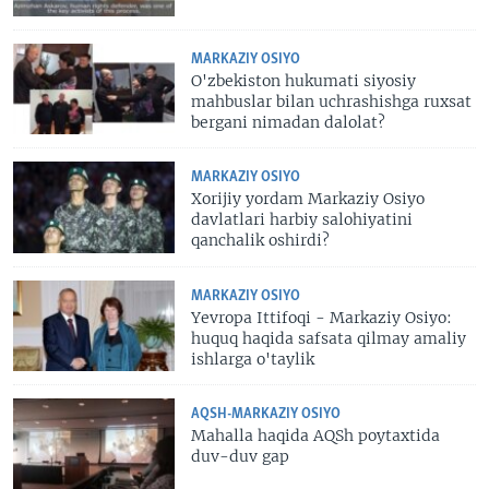
MARKAZIY OSIYO
O'zbekiston hukumati siyosiy
mahbuslar bilan uchrashishga ruxsat
bergani nimadan dalolat?
MARKAZIY OSIYO
Xorijiy yordam Markaziy Osiyo
davlatlari harbiy salohiyatini
qanchalik oshirdi?
MARKAZIY OSIYO
Yevropa Ittifoqi - Markaziy Osiyo:
huquq haqida safsata qilmay amaliy
ishlarga o'taylik
AQSH-MARKAZIY OSIYO
Mahalla haqida AQSh poytaxtida
duv-duv gap